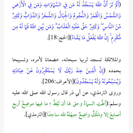
(
أَلَمْ تَرَ أَنَّ اللَّهَ يَسْجُدُ لَهُ مَن فِي السَّمَاوَاتِ وَمَن فِي الْأَرْضِ
وَالشَّمْسُ وَالْقَمَرُ وَالنُّجُومُ وَالْجِبَالُ وَالشَّجَرُ وَالدَّوَابُّ وَكَثِيرٌ
مِّنَ النَّاسِ ۖ وَكَثِيرٌ حَقَّ عَلَيْهِ الْعَذَابُ ۗ وَمَن يُهِنِ اللَّهُ فَمَا لَهُ مِن
مُّكْرِمٍ ۚ إِنَّ اللَّهَ يَفْعَلُ مَا يَشَاءُ
)[الحج:18].
والملائكة تسجد لربها سبحانه، خضعانا لأمره، وتسبيحا
بحمده (
إِنَّ الَّذِينَ عِندَ رَبِّكَ لَا يَسْتَكْبِرُونَ عَنْ عِبَادَتِهِ
وَيُسَبِّحُونَهُ وَلَهُ يَسْجُدُونَ
)[الأعراف:206].
وروى الترمذي، عن أبي ذر قال رسول الله صلى الله عليه
وسلم:(
أطَّتِ السماءُ وحق لها أن تَئِطَّ ؛ ما فيها موضِعُ أربعِ
أصابِعَ إلا ومَلَكٌ واضِعٌ جبهَتَهُ لله ساجدًا
)[الترمذي].