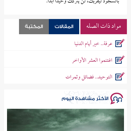
بالسجود ليقربك، لن يتركك وحيداً أبداً.
مواد ذات الصله
المقالات
المكتبة
عرفة.. خير أيام الدنيا
اغتنموا العشر الأواخر
التوحيد.. فضائل وثمرات
الأكثر مشاهدة اليوم