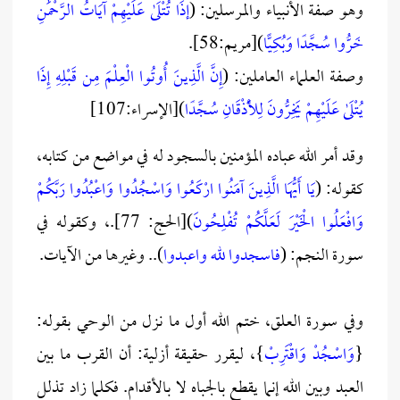
وهو صفة الأنبياء والمرسلين: (
إذَا تُتْلَىٰ عَلَيْهِمْ آيَاتُ الرَّحْمَٰنِ
خَرُّوا سُجَّدًا وَبُكِيًّا
)[مريم:58].
وصفة العلماء العاملين: (
إِنَّ الَّذِينَ أُوتُوا الْعِلْمَ مِن قَبْلِهِ إِذَا
يُتْلَىٰ عَلَيْهِمْ يَخِرُّونَ لِلْأَذْقَانِ سُجَّدًا
)[الإسراء:107]
وقد أمر الله عباده المؤمنين بالسجود له في مواضع من كتابه،
كقوله: (
يَا أَيُّهَا الَّذِينَ آمَنُوا ارْكَعُوا وَاسْجُدُوا وَاعْبُدُوا رَبَّكُمْ
وَافْعَلُوا الْخَيْرَ لَعَلَّكُمْ تُفْلِحُونَ
)[الحج: 77].، وكقوله في
سورة النجم: (
فاسجدوا لله واعبدوا
).. وغيرها من الآيات.
وفي سورة العلق، ختم الله أول ما نزل من الوحي بقوله:
{
وَاسْجُدْ وَاقْتَرِبْ
}، ليقرر حقيقة أزلية: أن القرب ما بين
العبد وبين الله إنما يقطع بالجباه لا بالأقدام. فكلما زاد تذلل