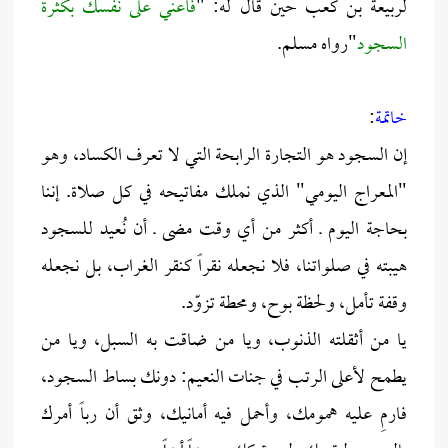
لربيعة بن كعب حين قال له: "
فأعني على نفسك بكثرة
السجود
"رواه مسلم.
خاتمة
:
إن السجود هو التجارة الرابحة التي لا تعرف الكساد، وهو
"المعراج اليومي" الذي نملك مفاتيحه في كل صلاة. إننا
بحاجة اليوم ـ أكثر من أي وقت مضى ـ أن نُعيد للسجود
هيبته في صلواتنا، فلا نجعله نقراً كنقر الغراب، بل نجعله
وقفة تأمل، ولحظة بوح، ومحطة تزوّد.
يا من أثقلته الذنوب، ويا من ضاقت به السبل، ويا من
يطمح لأعلى الرتب في جنات النعيم: دونك بساط السجود،
فارمِ عليه همومك، وأحمل فيه أمانيك، وثق أن رباً أمرك