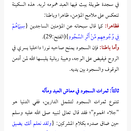
في سجدة طويلة يبث فيها العبد همومه لربه. هذه السكينة
تنعكس على ملامح المؤمن، ظاهرا وباطنا:
فظاهرا:
كما قال سبحانه عن المؤمنين الساجدين {
سِيمَاهُمْ
فِي وُجُوهِهِم مِّنْ أَثَرِ السُجُودِ
}(الفتح:29).
وأما باطنا:
فإن السجود يمنح صاحبه نورا داخليا يسري في
الروح فيفيض على الوجه، وهيبة ربانية يلبسها الله لمن أدمن
الوقوف والسجود بين يديه.
ثالثاً: ثمرات السجود في معاش العبد ومآله
تتنوع ثمرات السجود لتشمل الدارين، ففي الدنيا هو
"جلاء الهموم"؛ فقد قال تعالى لنبيه صلى الله عليه وسلم
حين ضاق صدره بكلام المشركين: {
ولقد نعلم أنك يضيق