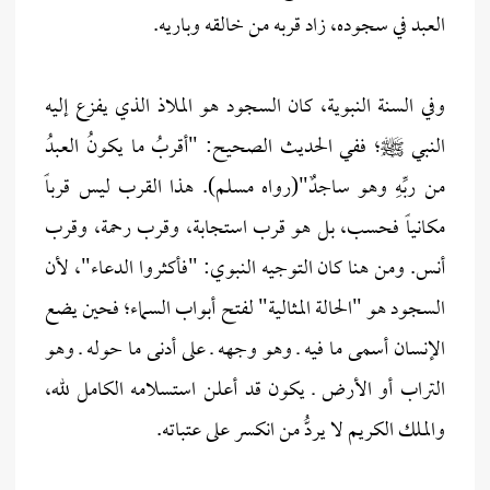
العبد في سجوده، زاد قربه من خالقه وباريه.
وفي السنة النبوية، كان السجود هو الملاذ الذي يفزع إليه
النبي ﷺ؛ ففي الحديث الصحيح: "أقربُ ما يكونُ العبدُ
من ربِّهِ وهو ساجدٌ"(رواه مسلم). هذا القرب ليس قرباً
مكانياً فحسب، بل هو قرب استجابة، وقرب رحمة، وقرب
أنس. ومن هنا كان التوجيه النبوي: "فأكثروا الدعاء"، لأن
السجود هو "الحالة المثالية" لفتح أبواب السماء؛ فحين يضع
الإنسان أسمى ما فيه ـ وهو وجهه ـ على أدنى ما حوله ـ وهو
التراب أو الأرض ـ يكون قد أعلن استسلامه الكامل لله،
والملك الكريم لا يردُّ من انكسر على عتباته.