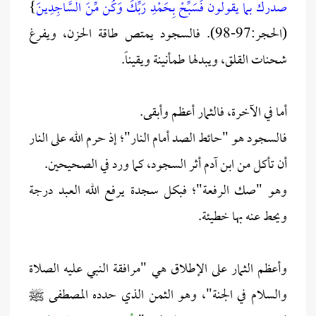
صدرك بما يقولون فَسَبِّحْ بِحَمْدِ رَبِّكَ وَكُن مِّنَ السَّاجِدِينَ
}
(الحجر:97-98). فالسجود يمتص طاقة الحزن، ويفرغ
شحنات القلق، ويبدلها طمأنينة ويقيناً.
أما في الآخرة، فالثمار أعظم وأبقى.
فالسجود هو "حائط الصد أمام النار"؛ إذ حرم الله على النار
أن تأكل من ابن آدم أثر السجود، كما ورد في الصحيحين.
وهو "صك الرفعة"؛ فبكل سجدة يرفع الله العبد درجة
ويحط عنه بها خطيئة.
وأعظم الثمار على الإطلاق هي "مرافقة النبي عليه الصلاة
والسلام في الجنة"، وهو الثمن الذي حدده المصطفى ﷺ