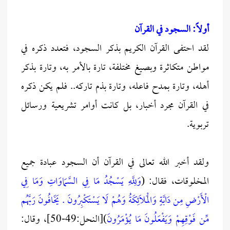
أولاً: السجود في القرآن
لقد احتفى القرآن الكريم بذكر السجود، فتعدد ذكره في
مواطن متكاثرة وبصيغ مختلفة، تارة بالأمر به، وتارة بذكر
أهله، وتارة بمدح فاعله، وتارة بذم تاركه.. فلم يكن ذكره
في القرآن مجرد أخبار، بل كانت أوامر تشريعية ورسائل
تربوية.
ولقد أخبر الله تعالى في القرآن أن السجود عبادة جميع
المخلوقات، فقال: (
وَلِلَّهِ يَسْجُدُ مَا فِي السَّمَاوَاتِ وَمَا فِي
الْأَرْضِ مِن دَابَّةٍ وَالْمَلَائِكَةُ وَهُمْ لَا يَسْتَكْبِرُونَ . يَخَافُونَ رَبَّهُم
مِّن فَوْقِهِمْ وَيَفْعَلُونَ مَا يُؤْمَرُونَ
)[النحل:49-50]، وقال: