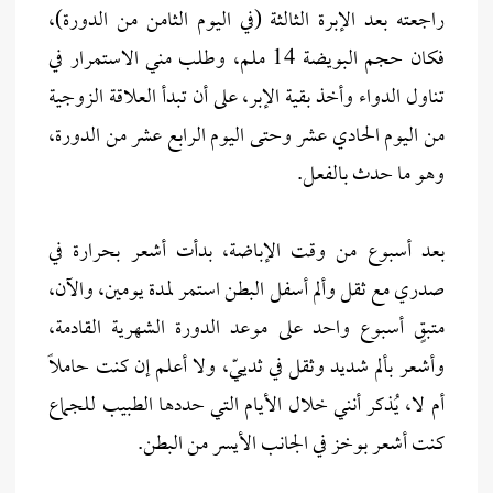
راجعته بعد الإبرة الثالثة (في اليوم الثامن من الدورة)،
فكان حجم البويضة 14 ملم، وطلب مني الاستمرار في
تناول الدواء وأخذ بقية الإبر، على أن تبدأ العلاقة الزوجية
من اليوم الحادي عشر وحتى اليوم الرابع عشر من الدورة،
وهو ما حدث بالفعل.
بعد أسبوع من وقت الإباضة، بدأت أشعر بحرارة في
صدري مع ثقل وألم أسفل البطن استمر لمدة يومين، والآن،
متبقٍ أسبوع واحد على موعد الدورة الشهرية القادمة،
وأشعر بألم شديد وثقل في ثدييّ، ولا أعلم إن كنت حاملاً
أم لا، يُذكر أنني خلال الأيام التي حددها الطبيب للجماع
كنت أشعر بوخز في الجانب الأيسر من البطن.