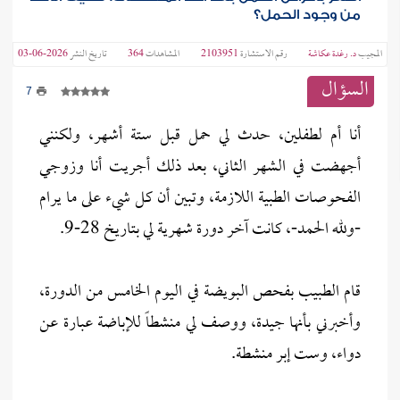
من وجود الحمل؟
المجيب
د. رغدة عكاشة
رقم الاستشارة
2103951
المشاهدات
364
تاريخ النشر
2026-06-03
السؤال
7
أنا أم لطفلين، حدث لي حمل قبل ستة أشهر، ولكنني
أجهضت في الشهر الثاني، بعد ذلك أجريت أنا وزوجي
الفحوصات الطبية اللازمة، وتبين أن كل شيء على ما يرام
-ولله الحمد-، كانت آخر دورة شهرية لي بتاريخ 28-9.
قام الطبيب بفحص البويضة في اليوم الخامس من الدورة،
وأخبرني بأنها جيدة، ووصف لي منشطاً للإباضة عبارة عن
دواء، وست إبر منشطة.