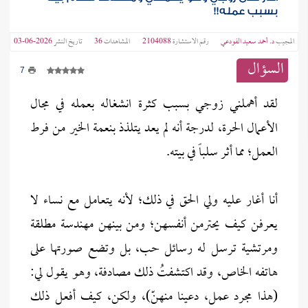
بسبب عمله!!
المجيب
د. أحمد سعيد الفودعي
رقم الاستشارة
2104088
المشاهدات
36
تاريخ النشر
2026-06-03
السؤال
7
لقد أهملني زوجي بسبب كثرة انشغاله بعمله في مجال
الأعمال الحرة، لدرجة أنه لم يعد يتلذذ بنعمة الخير من فرط
العمل؛ مما أثر سلباً في بيته.
أنا أغار عليه ولي الحق في ذلك؛ لأنه يتعامل مع نساء لا
يعرفن كيف يحترمن أنفسهن؛ ومن بينهن مهندسة مطلقة
ومرتشية ترسل له رسائل حب، بل وتضع صورتها على
هاتفه الخاص، وقد اكتشفتُ ذلك مصادفة، وهو يقول لي:
(هذا مجرد عمل، دعينا منهنّ)، ولكن، كيف أفعل ذلك