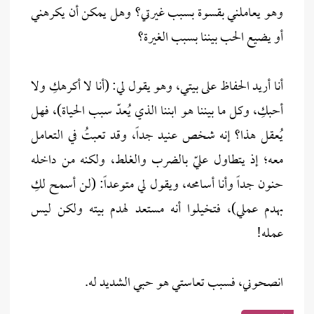
وهو يعاملني بقسوة بسبب غيرتي؟ وهل يمكن أن يكرهني
أو يضيع الحب بيننا بسبب الغيرة؟
أنا أريد الحفاظ على بيتي، وهو يقول لي: (أنا لا أكرهكِ ولا
أحبكِ، وكل ما بيننا هو ابننا الذي يُعدّ سبب الحياة)، فهل
يُعقل هذا؟ إنه شخص عنيد جداً، وقد تعبتُ في التعامل
معه؛ إذ يتطاول عليّ بالضرب والغلط، ولكنه من داخله
حنون جداً وأنا أسامحه، ويقول لي متوعداً: (لن أسمح لكِ
بهدم عملي)، فتخيلوا أنه مستعد لهدم بيته ولكن ليس
عمله!
انصحوني، فسبب تعاستي هو حبي الشديد له.