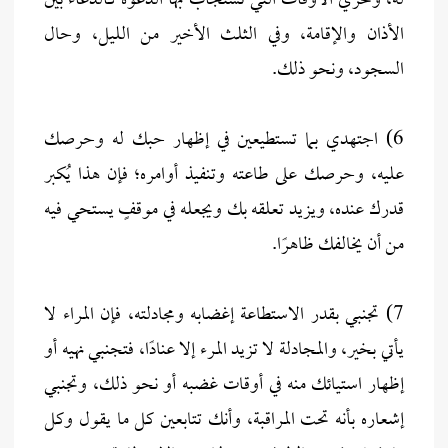
له، وتحري الأوقات التي تُستجاب بها الدعوة كالدعاء بين
الأذان والإقامة، وفي الثلث الأخير من الليل، وحال
السجود، ونحو ذلك.
6) اجتهدي بما تستطيعين في إظهار حبك له وحرصك
عليه، وحرصك على طاعته وتنفيذ أوامره؛ فإن هذا يُكبر
قدرك عنده، ويزيد تعلقه بك ويجعله في موقفٍ يستحي فيه
من أن يخالفك ظاهرًا.
7) تجنبي بقدر الاستطاعة إغضابه ومجادلته، فإن المراء لا
يأتي بخير، والمجادلة لا تزيد المرء إلا عنادًا، فتجنبي نهيه أو
إظهار استيائك منه في أوقات غضبه أو نحو ذلك، وتجنبي
إشعاره بأنه تحت المراقبة، وأنك تتابعين كل ما يقول وكل