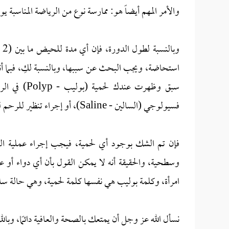
والأمر المهم أيضاً هو: ممارسة نوع من الرياضة المناسبة ي
استحاضة، ويجب البحث عن سببها، وبالنسبة لكِ، فبما أن
سبق وظهرت ع
فسيولوجي (السالين - Saline)، أو إجراء تنظير للرحم لرؤية بطانته.
فإن تم الشك بوجود أي لحمية، فيجب إجراء عملية الت
وسطحية، والحقيقة أنه لا يمكن القول بأن أي دواء أو عم
امرأة، وكلمة بوليب هي نفسها كلمة لحمية، وهي حالة سليم
نسأل الله عز وجل أن يمتعك بالصحة والعافية دائمًا، وبالله