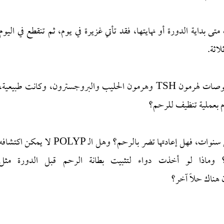
 بداية الدورة أو نهايتها، فقد تأتي غزيرة في يوم، ثم تنقطع في اليوم
لاثة.
أجريت مسحة عنق الرحم وكانت سليمة، وأجريت فحوصات لهرمون TSH وهرمون الحليب والبروجسترون، وكانت طبيعية،
م بعملية تنظيف للرحم؟
علماً أني سبق أن أجريتها لإزالة لحمية في الرحم قبل خمس سنوات، فهل إعادتها تضر بالرحم؟ وهل الـ POLYP لا يمكن اكتشا
وماذا لو أخذت دواء لتثبيت بطانة الرحم قبل الدورة مثل