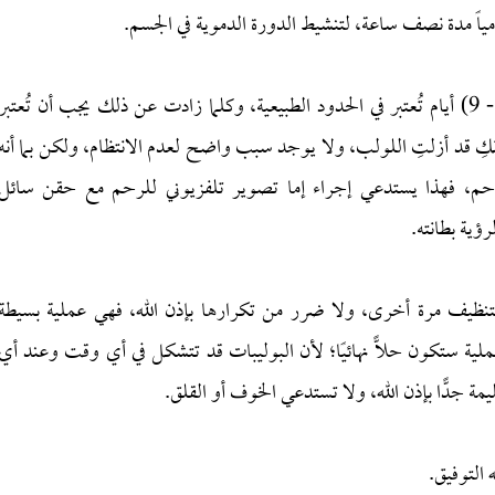
ومياً مدة نصف ساعة، لتنشيط الدورة الدموية في الجسم.
وبالنسبة لطول الدورة، فإن أي مدة للحيض ما بين (2 - 9) أيام تُعتبر في الحدود الطبيعية، وكلما زادت عن ذلك يجب أن تُعتبر
كِ قد أزلتِ اللولب، ولا يوجد سبب واضح لعدم الانتظام، ولكن بما أنه
ندك لحمية (بوليب - Polyp) في الرحم، فهذا يستدعي إجراء إما تصوير تلفزيوني للرحم مع حقن سائل
نظيف مرة أخرى، ولا ضرر من تكرارها بإذن الله، فهي عملية بسيطة
لية ستكون حلًّا نهائيًا؛ لأن البوليبات قد تتشكل في أي وقت وعند أي
ة جدًّا بإذن الله، ولا تستدعي الخوف أو القلق.
 التوفيق.