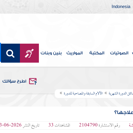
Indonesia
الصوتيات
المكتبة
المواريث
بنين وبنات
اطرح سؤالك
كل الدورة الشهرية
الآلام السابقة والمصاحبة للدورة
علاجها؟
شة
رقم الاستشارة
2104790
المشاهدات
33
تاريخ النشر
2026-06-03