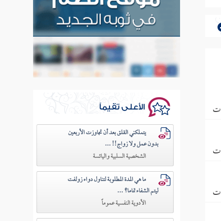
ات
الأعلى تقيماً
يتملكني القلق بعد أن تجاوزت الأربعين
بدون عمل ولا زواج!! ...
ات
الشخصية السلبية واليائسة
ما هي المدة المطلوبة لتناول دواء زولفت
ات
ليتم الشفاء تماما؟ ...
الأدوية النفسية عموماً