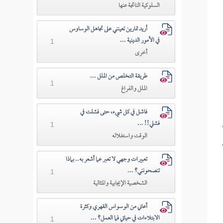
السلوكية الناتجة عنها
أريد تمارين تعينني على تجاهل الوساوس
في الأمور الدينية ...
1
أخرى
طريقة التخلص من الملل ...
1
الملل والفراغ
فاشل في كل شيء، حتى فشلت في
فشلي!! ...
1
الوقت واستغلاله
تعبيرات وجهي لا تعبر عما أشعر به.. بماذا
تنصحونني؟ ...
1
الشخصية الإيجابية والمثالية
أعاني من الوسواس القهري وكثرة
الابتلاءات في حياتي فما العمل؟ ...
1