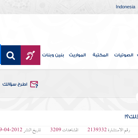
Indonesia
الصوتيات
المكتبة
المواريث
بنين وبنات
اطرح سؤالك
لك؟!
رقم الاستشارة
2139332
المشاهدات
3209
تاريخ النشر
2012-04-29