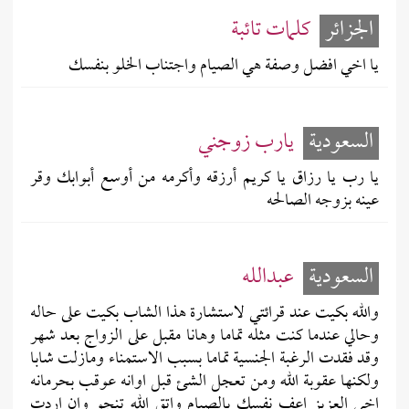
الجزائر
كلمات تائبة
يا اخي افضل وصفة هي الصيام واجتناب الخلو بنفسك
السعودية
يارب زوجني
يا رب يا رزاق يا كريم أرزقه وأكرمه من أوسع أبوابك وقر
عينه بزوجه الصالحه
السعودية
عبدالله
والله بكيت عند قرائتي لاستشارة هذا الشاب بكيت على حاله
وحالي عندما كنت مثله تماما وهانا مقبل على الزواج بعد شهر
وقد فقدت الرغبة الجنسية تماما بسبب الاستمناء ومازلت شابا
ولكنها عقوبة الله ومن تعجل الشئ قبل اوانه عوقب بحرمانه
اخي العزيز اعف نفسك بالصيام واتق الله تنجو وان اردت