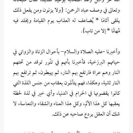
الله عز وجل وعد أصحابه بوعيد شديد، فقال سبحانه
وتعالى في وصف عباد الرحمن: {ولا يزنون ومن يفعل ذلك
يلقى آثامًا * يُضاعف له العذاب يوم القيامة ويخلد فيه
مُهانًا * إلا من تاب}.
وأخبرنا -عليه الصلاة والسلام– بأحوال الزناة والزواني في
حياتهم البرزخية، فأخبرنا بأنهم في تنّور توقد من تحتهم
النار وهم عراة فترتفع بهم النار، ثم يهبطون، ثم ترتفع بهم
النار ثانية، وهكذا، فهم يتألمون بعقاب من جنس اللذة التي
كانوا يقضونها في الحرام في الدنيا، وأي خير في لذة لحظة
يعقبها كل هذا الألم، وكل هذا العناء والشقاء والتعاسة، لا
شك أن العقل يردع صاحبه عن ذلك.