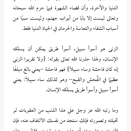
الدنيا والآخرة، وأن قضاء الشهوة فيما حرم الله سبحانه
وتعالى ليست إلا بابًا من أبواب جهنم، وليست سببًا من
أسباب الشقاء والتعاسة والحرمان في الحياة الدنيا فقط.
الزنى هو أسوأ سبيل، أسوأ طريق يمكن أن يسلكه
الإنسان، ولهذا حذرنا الله تعالى بقوله: {ولا تقربوا الزنى
إنه كان فاحشة وساء سبيلاً} فهو فاحشة –يعني بالغ مبلغًا
عظيمًا في الفُحش والقبح– وهو كذلك ساء سبيلاً: يعني
أسوأ سبيل وأسوأ طريق يسلكه الإنسان.
وما رتبه الله عز وجل على هذا الذنب من العقوبات لو
تخيلته وتصورته فإنك ستجد من نفسك الالتفاف عنه، فإن