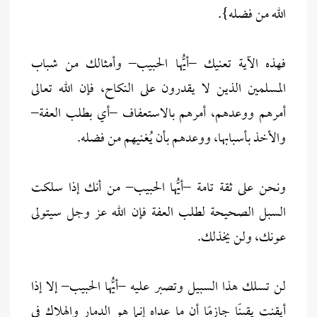
الله من فضله}.
فهذه الآية تعنيك –أيُّها الحبيب– وأمثالك من شباب
المسلمين الذين لا يقدرون على النكاح، فإن الله تعالى
أمرهم ووعدهم، أمرهم بالاستعفاف –أي بطلب العفة–
والأخذ بأسبابها، ووعدهم بأن يُغنيهم من فضله.
ونحن على ثقة تامة –أيُّها الحبيب– من أنك إذا سلكت
السبل الصحيحة لطلب العفة فإن الله عز وجل سيتولى
عونك، ولن يخذلك.
لن تسلك هذا السبيل وتصبر عليه –أيُّها الحبيب– إلا إذا
أيقنت يقينًا جازمًا أن ما عداه إنما هو الدمار والهلاك في