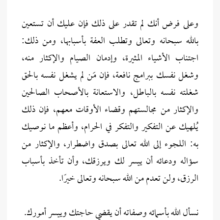
وعلى فرض أنك لم تقدر على ذلك فإن عليك أن تستعين
بالله سبحانه وتعالى وتطلب العفة بأسبابها، ومن ذلك:
اجتناب الأشياء المثيرة، وإدمان الصيام والإكثار منه،
وشغل نفسك ببرامج نافعة، فإن مَن لم يشغل نفسه بالحق
شغلته نفسه بالباطل، والاستعانة بالأصحاب الصالحين
والإكثار من مجالستهم وقضاء الأوقات معهم، فإن ذلك
يُلهيك عن التفكير والتفكر في الحرام، وأعظم ما نوصيك
به: اللجوء إلى الله تعالى بصدق واضطرار، والإكثار من
سؤاله ودعائه أن ييسر لك ويرزقك، وأن تأخذ بأسباب
الرزق، ولن تعدم من الله سبحانه وتعالى خيرًا.
نسأل الله بأسمائه وصفاته أن يقضي حاجتك وييسر أمورك.