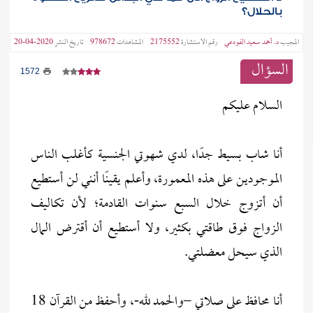
بالحلال؟
المجيب
د. أحمد سعيد الفودعي
رقم الاستشارة
2175552
المشاهدات
978672
تاريخ النشر
2020-04-20
السؤال
1572
السلام عليكم
أنا شاب بسيط جدًا، لدي شهوتي الجنسية كأغلب الناس
الموجودين على هذه المعمورة، وأعلم يقينًا أنني لن أستطيع
أن أتزوج خلال السبع سنوات القادمة؛ لأن تكاليف
الزواج فوق طاقتي بكثير، ولا أستطيع أن أقترض المال
الذي سيحل معضلتي.
أنا محافظ على صلاتي –والحمد لله-، وأحفظ من القرآن 18