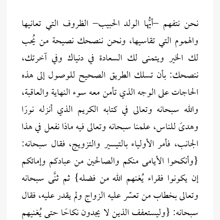
نحن نتفهم –أيُّها الولد الحبيب– الظروف التي تعانيها
والهموم التي تقاسيها، ونحن ننصحك نصيحة من يُحب
لك الخير ويتمنى لك السعادة في دنياك وفي آخرتك،
ننصحك: بأن تسلك الطريق الصحيح للوصول إلى هذه
الحاجات على الوجه الذي تأمن معه سوء النهاية والعاقبة،
والله سبحانه وتعالى في كتابه الكريم الذي أنزله نورًا
وهدىً للناس، علمنا سبحانه وتعالى فيه ماذا نفعل في هذا
الجانب، فأمر الأولياء بالتيسير والتزويج، فقال سبحانه:
{وأنكحوا الأيامى منكم والصالحين من عبادكم وإمائكم
إن يكونوا فقراء يُغنهم الله من فضله} ثم ثنَّى سبحانه
وتعالى بخطاب من تعسّر عليه الزواج ولم يقدر عليه، فقال
سبحانه: {وليستعفف الذين لا يجدون نكاحًا حتى يُغنيهم