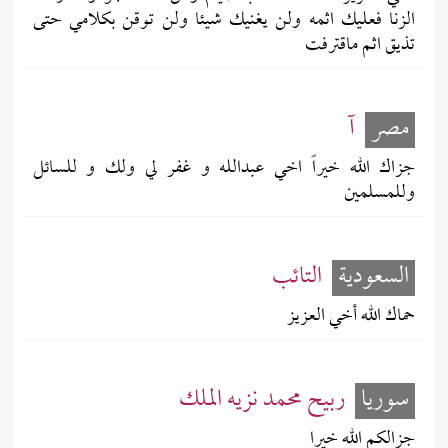
الزنا فعليك اثمه ولن يغنيك شيئا ولن توقن بكلامي حتى
تذيق اثم ماقترفت
مصر
آ
جزاك الله خيراً اخي عبدالله و غفر لي ولك و للسائل
وللمسلمين
السعودية
التائب
حماك الله أخي العزيز
سوريا
ربيح محمد نزيه الملك
جزالكم الله خيرا