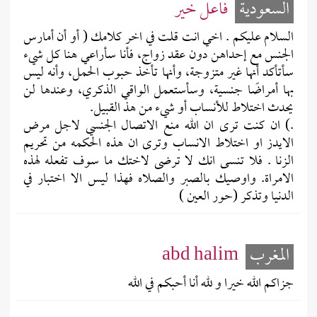
السعودية
فاعل خير
السلام عليكم . اخي انت قلت في اخر كلامك ( أو أن أمارس
الجنس مع إحداهن دون عقد زواج، فأنا سأراعي هنا كل شيء
سأتأكد أنها غير متزوجة، وأنها تأخذ حبوب الحمل، وأنه ليس
بها أمراضًا جنسية، وسأستعمل الواقي الذكري، وعندها لن
يحدث اختلاط للأنساب أو شيء من هذ القبيل.
.) ان كنت ترى ان الله منع الاتصال الجنسي لاجل مرض
الايدز او اختلاط الانساب وترى ان هذه الحكمه من تحريم
الزنا . فلا تنسى انك لا ترضى لاختك ما سوف تفعله لهذه
الامراة. واوصيك بالصبر والصلاه فهذا ليس الا اختبار في
الدنيا وتذكر (حور العين )
المغرب
abd halim
جزاكم الله خيرا و لله أنا أحبكم في الله