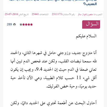
السبب؟
المجيب
د. منصورة فواز سالم
رقم الاستشارة
2311173
المشاهدات
25441
تاريخ النشر
2016-07-25
السؤال
289
السلام عليكم
أنا متزوج جديد، وزوجتي حامل في شهرها الثاني، والحمد
لله سمعنا نبضات القلب، ولكن عند فحص الدم تبين أنها
تعاني ضعفا في الدم حيث إن الحديد 9.4، ويجب إن يكون
أقل شيء 11 حسب كلام الطبيبة، وهي الآن تأخذ حبة
حديد يوميًا، وحبة حمض الفوليك.
أحاول البحث عن أطعمة تحتوي على الحديد دائمًا، ولكن