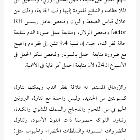
المهم العمل على متابعة الحمل بشكل دوري، وتسجيل كل
الملاحظات والنتائج للعودة إليها وقت الحاجة، وذلك من
خلال قياس الضغط والوزن وفحص عامل ريسس RH
factor وفحص الزلال، ومتابعة عمل صورة الدم لمتابعة
حالة فقر الدم، حيث إن نسبة 9.4 تشير إلى فقر دم واضح
مع ضرورة متابعة الحمل بالسونار وفحص سكر الحمل في
الأسبوع الـ 24؛ لأن متابعة الحمل أمر غاية في الأهمية.
والإرهاق المستمر له علاقة بفقر الدم، ويمكنها تناول
كبسولتين من الحديد، وليس واحدة مع تناول البروتين
الحيواني من اللحوم والدجاج والسمك المشوي والكبدة،
وتناول الفواكه خصوصا ذات اللون الأسود، وتناول
الخضروات المسلوقة والسلطات الخضراء والحبوب مثل: