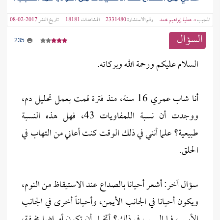
المجيب
د. عطية إبراهيم محمد
رقم الاستشارة
2331480
المشاهدات
18181
تاريخ النشر
2017-02-08
السؤال
235
السلام عليكم ورحمة الله وبركاته.
أنا شاب عمري 16 سنة، منذ فترة قمت بعمل تحليل دم،
ووجدت أن نسبة اللمفاويات 43، فهل هذه النسبة
طبيعية؟ علما أنني في ذلك الوقت كنت أعاني من التهاب في
الحلق.
سؤال آخر: أشعر أحيانا بالصداع عند الاستيقاظ من النوم،
ويكون أحيانا في الجانب الأيمن، وأحياناً أخرى في الجانب
الأيسر، فما السبب في ذلك؟ أتخيل أن تكون أمراضا مخيفة،