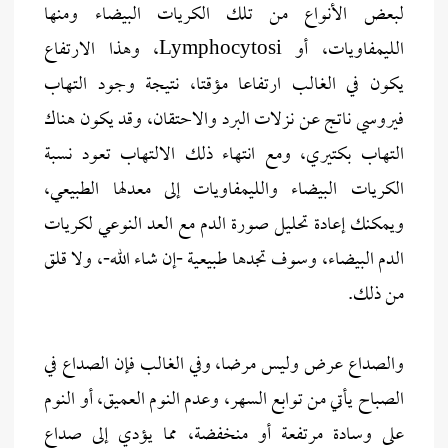
لبعض الأنواع من تلك الكريات البيضاء ومنها
الليمفاويات، أو Lymphocytosi، وهذا الارتفاع
يكون في الغالب ارتفاعا مؤقتا، نتيجة وجود التهاب
فيروسي ناتج عن نزلات البرد والاحتقان، وقد يكون هناك
التهاب بكتيري، ومع انتهاء ذلك الالتهاب تعود نسبة
الكريات البيضاء والليمفاويات إلى معدلها الطبيعي،
ويمكنك إعادة تحليل صورة الدم مع العد النوعي لكريات
الدم البيضاء، وسوف تجدها طبيعية -إن شاء الله-، ولا قلق
من ذلك.
والصداع عرض وليس مرضا، وفي الغالب فإن الصداع في
الصباح يأتي من توابع السهر، وعدم النوم العميق، أو النوم
على وسادة مرتفعة أو منخفضة، مما يؤدي إلى صداع