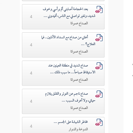
بعد الحجامة أصابني ألم برأسي وخوف
شديد، وتغير تواصلي مع الناس، أفيدوني ...
4
الصداع عمومًا
أعاني من صداع مع انسداد الأذنين.. فما
العلاج؟ ...
4
الصداع عمومًا
صداع شديد في منطقة العينين عند
الاستيقاظ صباحاً... ما سبب ذلك ...
4
الصداع عمومًا
صداع ناجم عن التوتر والقلق يلازم
حياتي، ولا أعرف السبب ...
4
الصداع عمومًا
مخاطر الشيشة على الجسم ...
4
الدوخة والدوار