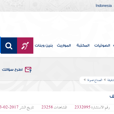
Indonesia
الصوتيات
المكتبة
المواريث
بنين وبنات
اطرح سؤالك
شقيقة
الصداع عمومًا
لف
رقم الاستشارة
2332095
المشاهدات
23258
تاريخ النشر
2017-02-13