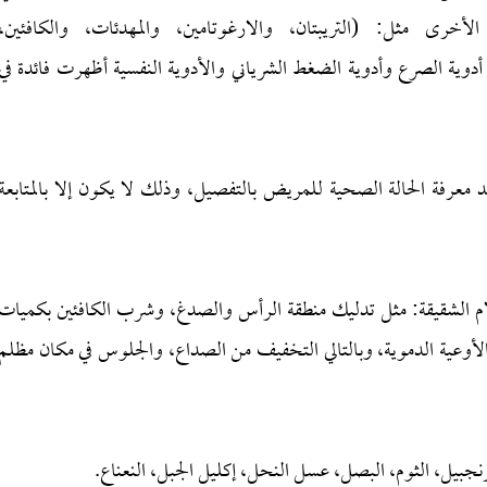
أخرى مثل: (التريبتان، والارغوتامين، والمهدئات، والكافئين،
دوية الصرع وأدوية الضغط الشرياني والأدوية النفسية أظهرت فائدة في
 معرفة الحالة الصحية للمريض بالتفصيل، وذلك لا يكون إلا بالمتابعة
ام الشقيقة: مثل تدليك منطقة الرأس والصدغ، وشرب الكافئين بكميات
وعية الدموية، وبالتالي التخفيف من الصداع، والجلوس في مكان مظلم
زنجبيل، الثوم، البصل، عسل النحل، إكليل الجبل، النعناع.