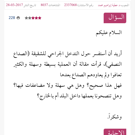
المجيب
د. عطية إبراهيم محمد
رقم الاستشارة
2337068
المشاهدات
8037
تاريخ النشر
2017-03-28
السؤال
228
السلام عليكم
أريد أن أستفسر حول التدخل الجراحي للشقيقة (الصداع
النصفي)، قرأت مقالة أن العملية بسيطة وسهلة والكثير
تعافوا ولم يعاودهم الصداع بعدها
فهل هذا صحيح؟ وهل هي سهلة ولا مضاعفات فيها؟
وهل تنصحونا بعملها داخل البلد أم بالخارج؟
وشكراً.
الإجابــة