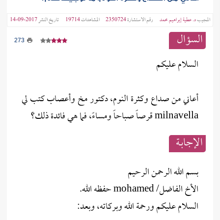
المجيب
د. عطية إبراهيم محمد
رقم الاستشارة
2350724
المشاهدات
19714
تاريخ النشر
2017-09-14
السؤال
273
السلام عليكم
أعاني من صداع وكثرة النوم، دكتور مخ وأعصاب كتب لي
milnavella قرصاً صباحاً ومساءً، فما هي فائدة ذلك؟
الإجابــة
بسم الله الرحمن الرحيم
الأخ الفاضل/ mohamed حفظه الله.
السلام عليكم ورحمة الله وبركاته، وبعد: