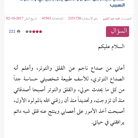
السبب
المجيب
د. محمد عبد العليم
رقم الاستشارة
2351726
المشاهدات
45563
تاريخ النشر
2017-10-02
السؤال
221
السلام عليكم
أعاني من صداع ناجم عن القلق والتوتر، وأعلم أنه
الصداع التوتري، للأسف طبيعة شخصيتي حساسة جداً
من كل ما يحدث حولي، والقلق والتوتر أصبحا أصدقائي
منذ أن تزوجت، وتحديداً منذ أن رزقني الله بالمولود الأول،
أصبحت آخذ الأمور على أعصابي وينتج عنه قلق شبه دائم
يرافقني في حياتي.