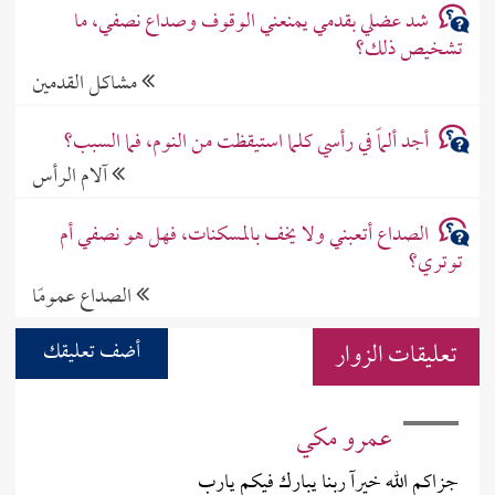
شد عضلي بقدمي يمنعني الوقوف وصداع نصفي، ما
تشخيص ذلك؟
مشاكل القدمين
أجد ألماً في رأسي كلما استيقظت من النوم، فما السبب؟
آلام الرأس
الصداع أتعبني ولا يخف بالمسكنات، فهل هو نصفي أم
توتري؟
الصداع عمومًا
تعليقات الزوار
أضف تعليقك
عمرو مكي
جزاكم الله خيرآ ربنا يبارك فيكم يارب