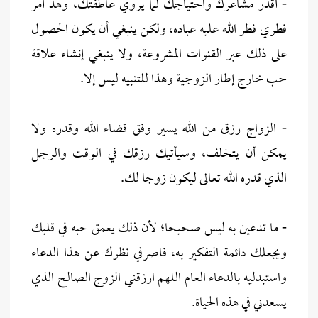
- أقدر مشاعرك واحتياجك لما يروي عاطفتك، وهذ أمر
فطري فطر الله عليه عباده، ولكن ينبغي أن يكون الحصول
على ذلك عبر القنوات المشروعة، ولا ينبغي إنشاء علاقة
حب خارج إطار الزوجية وهذا للتنبيه ليس إلا.
- الزواج رزق من الله يسير وفق قضاء الله وقدره ولا
يمكن أن يتخلف، وسيأتيك رزقك في الوقت والرجل
الذي قدره الله تعالى ليكون زوجا لك.
- ما تدعين به ليس صحيحا؛ لأن ذلك يعمق حبه في قلبك
ويجعلك دائمة التفكير به، فاصرفي نظرك عن هذا الدعاء
واستبدليه بالدعاء العام اللهم ارزقني الزوج الصالح الذي
يسعدني في هذه الحياة.