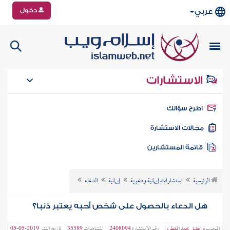
دخول
عربي
الاستشارات
طرح سؤالك
جالات الاستشارة
ائمة المستشارين
الرئيسية
استشارات إيمانية ودعوية
إيمانية
الدعاء
هل الدعاء بالحصول على شخص أحبه يعتبر ذنبا؟
المجيب
د. عقيل محمد المقطري
رقم الاستشارة
2408094
المشاهدات
35589
تاريخ النشر
2019-05-05