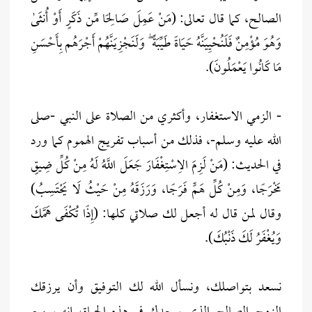
الصالح، كما قال تعالى: (مَنْ عَمِلَ صَالِحًا مِّن ذَكَرٍ أَوْ أُنثَىٰ
وَهُوَ مُؤْمِنٌ فَلَنُحْيِيَنَّهُ حَيَاةً طَيِّبَةً ۖ وَلَنَجْزِيَنَّهُمْ أَجْرَهُم بِأَحْسَنِ
مَا كَانُوا يَعْمَلُونَ).
- الزمي الاستغفار، وأكثري من الصلاة على النبي -صلى
الله عليه وسلم-، فذلك من أسباب تفريج الهموم كما ورد
في الحديث: (مَنْ لَزِمَ الِاسْتِغْفَارَ جَعَلَ اللَّهُ لَهُ مِنْ كُلِّ ضِيقٍ
مَخْرَجًا، وَمِنْ كُلِّ هَمٍّ فَرَجًا، وَرَزَقَهُ مِنْ حَيْثُ لَا يَحْتَسِبُ)
وقال لمن قال له أجعل لك صلاتي كلها: (إِذًا تُكْفَى هَمَّكَ
وَيُغْفَرُ لَكَ ذَنْبُكَ).
نسعد بتواصلك، ونسأل الله لك التوفيق وأن يرزقك