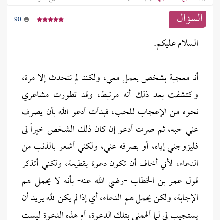
السؤال
90
السلام عليكم.
أنا معجبة بشخص يعمل معي، ولكننا لم نتحدث إلا مرة،
واكتشفت بعد ذلك أنه مرتبط، وقد تطورت مشاعري
نحوه من الإعجاب للحب، فبدأت أدعو الله بأن يصرف
عني حبه، ثم صرت أدعو إن كان ذلك الشخص خيراً لى
فليزوجني إياه، أو يصرفه عني، ولكني أشعر بالذنب من
الدعاء، لأني أخاف أن تكون دعوة بقطيعة، ولكني أتذكر
قول عمر بن الخطاب -رضي الله عنه- بأنه لا يحمل هم
الإجابة، ولكن يحمل هم الدعاء، أي إذا لم يكن الله يريد أن
يستجيب لي لما ألهمني بتلك الدعوة، أم هذه الدعوة ليست