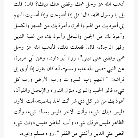
أذهب الله عز وجل همك وقضى عنك دينك؟ قال: قلت
بلى يا رسول اللهِ، قال: قل إذا أصبحت وإذا أمسيت اللهم
إني أعوذ بك من الهم والحزن وأعوذ بك من العجز والكسل
وأعوذ بك من الجبن والبخل وأعوذ بك من غلبة الدين
وقهر الرجال، قال: ففعلت ذلك، فأذهب الله عز وجل
همي وقضى عني ديني"، رواه أبو داود.، وعن أبي هريرة،
عن النبي -صلى الله عليه وسلم-، أنه كان يقول إذا أوى إلى
فراشه: " اللهم رب السماوات ورب الأرض ورب كل
شيء، فالق الحب والنوى، منزل التوراة والإنجيل والقرآن،
أعوذ بك من شر كل ذي شر أنت آخذ بناصيته، أنت الأول
فليس قبلك شيء، وأنت الآخر فليس بعدك شيء، وأنت
الظاهر فليس فوقك شيء، وأنت الباطن فليس دونك شيء
اقض عني الدين وأغنني من الفقر ". رواه مسلم وغيره.