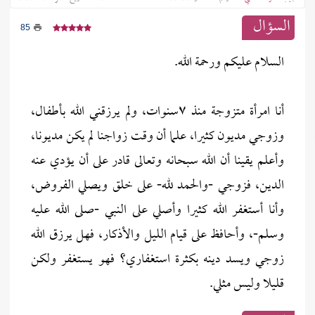
السؤال
85
السلام عليكم ورحمة الله.
أنا امرأة متزوجة منذ ٧سنوات، ولم يرزقني الله بأطفال،
وزوجي مديون كثيرا، علما أن وقت زواجنا لم يكن مديونا،
وأعلم يقينا أن الله سبحانه وتعالى قادر على أن يؤدي عنه
الدين، فزوجي -والحمد لله- على خلق ويصلي الفروض،
وأنا أستغفر الله كثيرا وأصلي على النبي -صلى الله عليه
وسلم-، وأحافظ على قيام الليل والأذكار، فهل يرزق الله
زوجي ويسد دينه بكثرة استغفاري؟ فهو يستغفر ولكن
قليلا وليس مثلي.