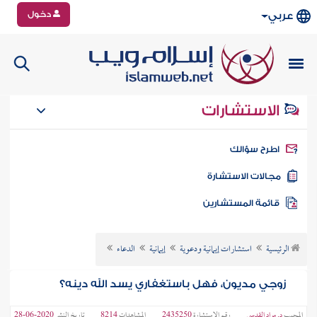
دخول
عربي
الاستشارات
طرح سؤالك
جالات الاستشارة
ائمة المستشارين
الرئيسية
استشارات إيمانية ودعوية
إيمانية
الدعاء
زوجي مديون، فهل باستغفاري يسد الله دينه؟
المجيب
د. مراد القدسي
رقم الاستشارة
2435250
المشاهدات
8214
تاريخ النشر
2020-06-28