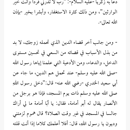
دعا به زكريا -عليه السلام-: "رب لا تذرني فردا وأنت خير
الوارثين"، ومن ذلك كثرة الاستغفار، وأبشرا بخير -بإذن
الله تعالى-.
- ومن جانب آخر قضاء الدين الذي تحمله زوجك، لا بد
من بذل الأسباب في قضائه من السعي في تحسين مستوى
الدخل، والدعاء، ومن الأدعية التي علمنا إياها رسول الله
-صلى الله عليه وسلم- عند تحمل هم الدين، ما جاء عن
أبي سعيد الخدري -رضي الله عنه- قال:"دخل رسول اللهِ
صلى الله عليه وسلم ذات يوم المسجد، فإذا هو برجل من
الأنصار يقال له أبو أمامة، فقال: يا أبًا أمامة ما لي أراك
جالسا في المسجد في غير وقت الصلاة؟ قال هموم لزمتني
وديون يا رسول اللهِ، قال: أفلا أعلمك كلاما إذا أنت قلته