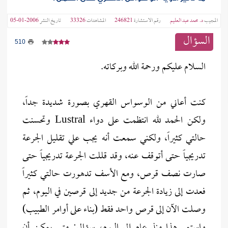
المجيب
د. محمد عبد العليم
رقم الاستشارة
246821
المشاهدات
33326
تاريخ النشر
2006-01-05
السؤال
510
السلام عليكم ورحمة الله وبركاته.
كنت أعاني من الوسواس القهري بصورة شديدة جداً،
ولكن الحمد لله انتظمت على دواء Lustral وتحسنت
حالتي كثيراً، ولكني سمعت أنه يجب علي تقليل الجرعة
تدريجياً حتى أتوقف عنه، وقد قللت الجرعة تدريجياً حتى
صارت نصف قرص، ومع الأسف تدهورت حالتي كثيراً
فعدت إلى زيادة الجرعة من جديد إلى قرصين في اليوم، ثم
وصلت الآن إلى قرص واحد فقط (بناء على أوامر الطبيب)
واستمر هذا منذ عام إلى اليوم، سؤالي: متى يمكن أن