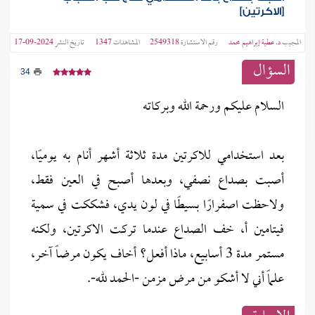
[الاكرتين]
المجيب
د. عطية إبراهيم محمد
رقم الاستشارة
2549318
المشاهدات
1347
تاريخ النشر
2024-09-17
السؤال
34
السلام عليكم ورحمة الله وبركاته
بعد استخدامي للاكرتين مدة ثلاثة أشهر أنام به يوميًا،
أصبت بصداع نصفي، وبعدها أصبح في العين فقط،
ولاحظت اصفرارًا بسيطًا في لون يدي، فشككت في سمية
فيتامين أ، خف الصداع عندما تركت الاكرتين، ولكنه
مستمر مدة 3 أسابيع، ماذا أفعل؟ أخاف يكون مرضاً آخر،
علماً أني لا أشكو من مرض مزمن -الحمد لله-.