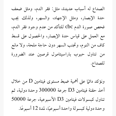
الصداع له أسباب عديدة، مثل: فقر الدم، ومثل ضعف
حدة الإبصار، ومثل الإجهاد، والسهر، ولذلك يجب
فحص صورة الدم cbc للتأكد من عدم وجود فقر الدم،
مع العمل على قياس حدة الإبصار، والحصول على قسط
كاف من النوم، وتجنب السهر دون حاجة ملحة، ولا مانع
من تناول حبوب باراسيتامول قرصين عند الضرورة
للصداع.
ونؤكد دائمًا على أهمية ضبط مستوى فيتامين D من خلال
أخذ حقنة فيتامين D3 جرعة 300000 وحدة دولية، ثم
تناول كبسولات فيتامين D3 الأسبوعية، جرعة 50000
وحدة دولية كبسولة واحدة أسبوعيًا، لمدة 12 أسبوعًا.