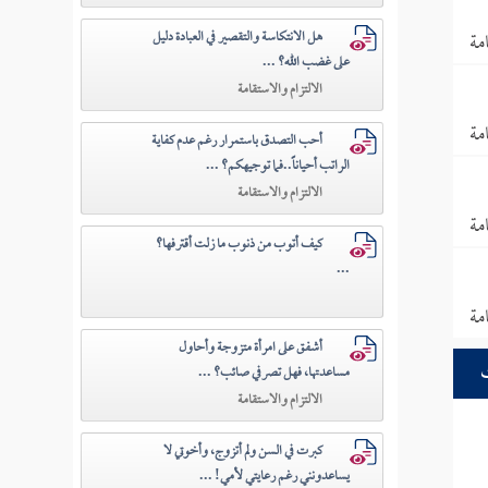
مة
هل الانتكاسة والتقصير في العبادة دليل
على غضب الله؟ ...
الالتزام والاستقامة
مة
أحب التصدق باستمرار رغم عدم كفاية
الراتب أحياناً..فما توجيهكم؟ ...
الالتزام والاستقامة
مة
كيف أتوب من ذنوب ما زلت أقترفها؟
...
مة
أشفق على امرأة متزوجة وأحاول
مساعدتها، فهل تصرفي صائب؟ ...
الالتزام والاستقامة
كبرت في السن ولم أتزوج، وأخوتي لا
يساعدونني رغم رعايتي لأمي! ...