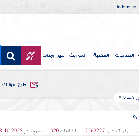
Indonesia
الصوتيات
المكتبة
المواريث
بنين وبنات
اطرح سؤالك
م والاستقامة
ب؟
رقم الاستشارة
2562227
المشاهدات
320
تاريخ النشر
2025-10-28