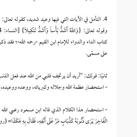
كتاب الداء والدواء للإمام ابن القيم -رحمه الله-؛ فقد
على مسمّى.
ثانيًا: قولك: "أريد أن يرتجف قلبي من الله عند فعل ال
- استحضار ‌عظمة الله وجلاله وكبريائه، ووعده ووعيده، و
- استحضار هذا الكلام الذي قاله ابن مسعود رضي الله عنه: «إِنَّ الْمُؤْمِ
الْفَاجِرَ يَرَى ذُنُوبَهُ كَذُبَابٍ مَرَّ عَلَى أَنْفِهِ، فَقَالَ بِهِ هَكَذَ