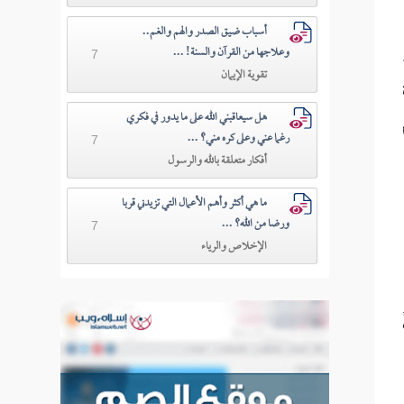
أسباب ضيق الصدر والهم والغم..
 الْخاسِرُونَ} [الأعراف:99].
وعلاجها من القرآن والسنة! ...
7
تقوية الإيمان
اءة
هل سيعاقبني الله على ما يدور في فكري
رغما عني وعلى كره مني؟ ...
7
أفكار متعلقة بالله والرسول
ما هي أكثر وأهم الأعمال التي تزيدني قربا
ورضا من الله؟ ...
7
الإخلاص والرياء