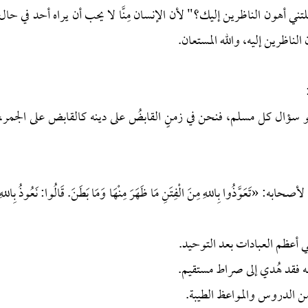
علتني أهون الناظرين إليك؟" لأن الإنسان مِنَّا لا يحب أن يراه أحد في حال
لناظرين إليه، والله المستعان.
و سؤال كل مسلم، فنحن في زمنٍ القابضُ على دينه كالقابض على الجمر،
وَّذُوا ‌بِاللهِ ‌مِنَ ‌الْفِتَنِ ‌مَا ظَهَرَ مِنْهَا وَمَا بَطَنَ. قَالُوا: نَعُوذُ بِاللهِ