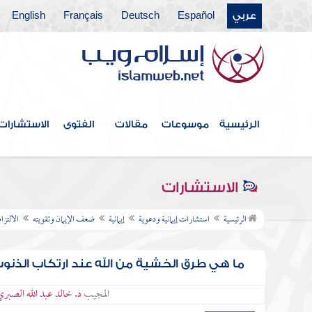
عربي
Español
Deutsch
Français
English
الرئيسية
موسوعات
مقالات
الفتوى
الاستشارات
الاستشارات
الرئيسية
استشارات إيمانية ودعوية
إيمانية
ضعف الإيمان وتقويته
الالتزا
ما هي طرق الخشية من الله عند ارتكاب الذنو
المجيب
د. خالد عبد الله الصبري