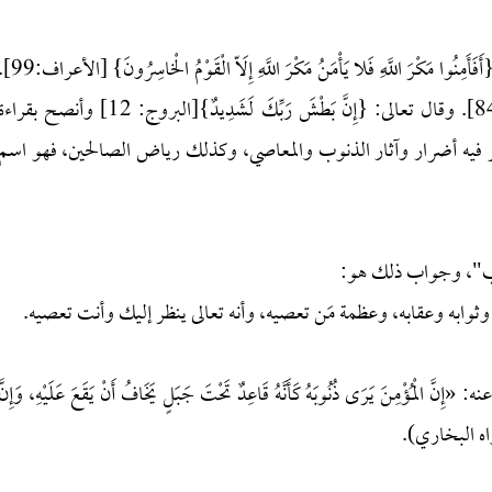
4. التأمل في الآيات التي فيها وعيد شديد، كقوله تعالى: {‌أَفَأَمِنُوا ‌مَكْرَ ‌اللَّهِ ‌فَلا يَأْمَنُ مَكْرَ اللَّهِ إِلَاّ الْقَوْمُ
وقوله تعالى: {وَاللَّهُ أَشَدُّ بَأْساً ‌وَأَشَدُّ ‌تَنْكِيلاً} [النساء: 84]. وقال تعالى: {‌إِنَّ ‌بَطْشَ ‌رَبِّكَ لَشَدِيدٌ}[البروج: 12] وأنصح بقر
 ذكر فيه أضرار وآثار الذنوب والمعاصي، وكذلك رياض الصالحين، فهو اسم
ذنب"، وجواب ذلك هو: ‌
ثوابه وعقابه، وعظمة مَن تعصيه، وأنه تعالى ينظر إليك وأنت تعصيه.
نَ يَرَى ذُنُوبَهُ كَأَنَّهُ قَاعِدٌ تَحْتَ جَبَلٍ ‌يَخَافُ ‌أَنْ ‌يَقَعَ عَلَيْهِ، وَإِنَّ
ا» (رواه البخاري).