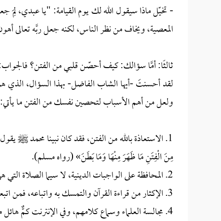
- تخيّل ماذا سيقول الله لك يوم القيامة: "يا عبدي، لِمَ ج
المعصية، ويخاف من نظر الناس، لكنه جعل ربَّه تعالى أهون ا
ثالثًا: أمَّا سؤالك: كيف أحصّن قلبي من الفتن؟ فالجواب:
لقد أحسنتَ -أيها الشاب الفاضل- بهذا السؤال، الذي ه
ولعل من أهم الأسباب لتحصين نفسك من الفتن ما يأتي:
1. الاستعاذة بالله من الفتن، فقد كان نبينا محمد ﷺ يقول لأصحابه: «‌تَعَ
مِنَ الْفِتَنِ مَا ظَهَرَ مِنْهَا وَمَا بَطَنَ» (رواه مسلم).
2. المحافظة على الواجبات الدينية، لا سيما الصلاة التي هي أعظم العبادات بعد التوحيد.
3. الإكثار من قراءة القرآن والتمسك به واتباعه، فمن اتبعه فقد هُدي إلى صراط مستقيم.
4. مجالسة العلماء وسماع كلامهم، وفي الإنترنت كمٌّ هائل من الدروس والمواعظ الطيبة.