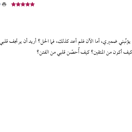
0
، يؤنّبني ضميري، أما الآن فلم أعد كذلك، فما الحل؟ أريد أن يرتجف قلبي
يف أكون من المتقين؟ كيف أُحصّن قلبي من الفتن؟