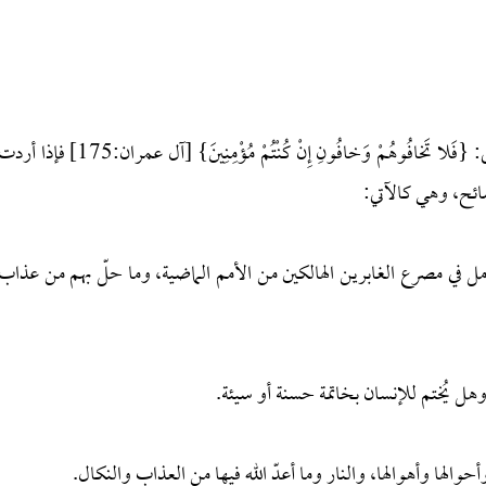
أولًا: الخوف من الله هو المطلوب من العبد، كما قال تعالى: {فَلا ‌تَخافُوهُمْ ‌وَخافُونِ ‌إِنْ ‌كُنْتُمْ ‌مُؤْمِنِينَ} [آل عمران:175] فإذا 
ائح، وهي كالآتي:
مل في مصرع الغابرين الهالكين من الأمم الماضية، وما حلّ بهم من عذاب