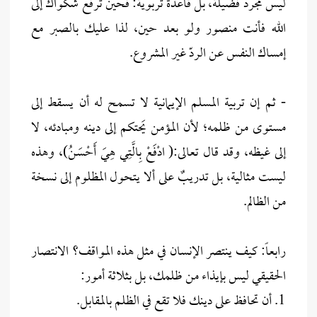
ليس مجرد فضيلة، بل قاعدة تربوية: فحين ترفع شكواك إلى
الله فأنت منصور ولو بعد حين، لذا عليك بالصبر مع
إمساك النفس عن الردّ غير المشروع.
- ثم إن تربية المسلم الإيمانية لا تسمح له أن يسقط إلى
مستوى من ظلمه؛ لأن المؤمن يَحتكم إلى دينه ومبادئه، لا
إلى غيظه، وقد قال تعالى:( ادْفَعْ بِالَّتِي هِيَ أَحْسَنُ)، وهذه
ليست مثالية، بل تدريبٌ على ألا يتحول المظلوم إلى نسخة
من الظالم.
رابعاً: كيف ينتصر الإنسان في مثل هذه المواقف؟ الانتصار
الحقيقي ليس بإيذاء من ظلمك، بل بثلاثة أمور:
1. أن تحافظ على دينك فلا تقع في الظلم بالمقابل.