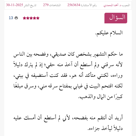
المجيب
د. أحمد المحمدي
رقم الاستشارة
2563634
المشاهدات
279
تاريخ النشر
2025-11-30
السؤال
13
السلام عليكم.
ما حكم التشهير بشخص كان صديقي، وفضحه بين الناس
لأنه سرقني ولم أستطع أن آخذ منه حقي؛ إذ لم يترك دليلًا
وراءه، لكنني متأكد أنه هو، فقد كنت أستضيفه في بيتي،
لكنه اقتحم البيت في غيابي بمفتاح سرقه مني، وسرق مبلغًا
كبيرًا من المال والذهب.
أريد أن أنتقم منه بفضحه، لأني لم أستطع أن أمسك عليه
دليلًا ليأخذ جزاءه.