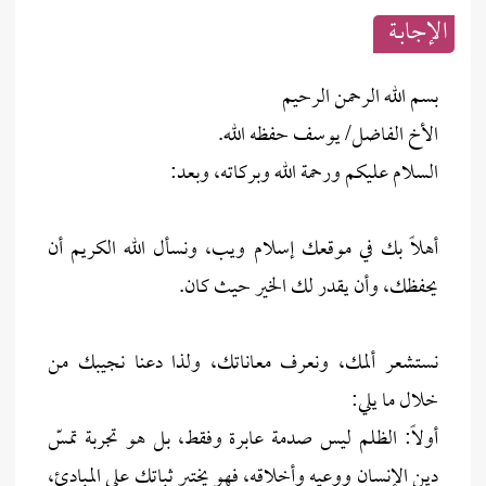
الإجابــة
بسم الله الرحمن الرحيم
الأخ الفاضل/ يوسف حفظه الله.
السلام عليكم ورحمة الله وبركاته، وبعد:
أهلاً بك في موقعك إسلام ويب، ونسأل الله الكريم أن
يحفظك، وأن يقدر لك الخير حيث كان.
نستشعر ألمك، ونعرف معاناتك، ولذا دعنا نجيبك من
خلال ما يلي:
أولاً: الظلم ليس صدمة عابرة وفقط، بل هو تجربة تمسّ
دين الإنسان ووعيه وأخلاقه، فهو يختبر ثباتك على المبادئ،