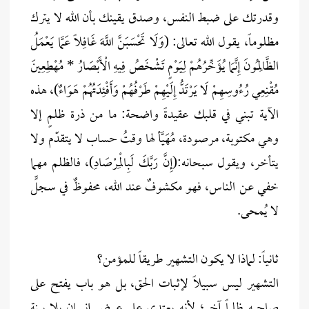
وقدرتك على ضبط النفس، وصدق يقينك بأن الله لا يترك
مظلوماً، يقول الله تعالى: (وَلَا تَحْسَبَنَّ اللَّهَ غَافِلًا عَمَّا يَعْمَلُ
الظَّالِمُونَ إِنَّمَا يُؤَخِّرُهُمْ لِيَوْمٍ تَشْخَصُ فِيهِ الْأَبْصَارُ * مُهْطِعِينَ
مُقْنِعِي رُءُوسِهِمْ لَا يَرْتَدُّ إِلَيْهِمْ طَرْفُهُمْ وَأَفْئِدَتُهُمْ هَوَاءٌ)، هذه
الآية تبني في قلبك عقيدةً واضحة: ما من ذرة ظلمٍ إلا
وهي مكتوبة، مرصودة، مُهَيَّأ لها وقتُ حساب لا يتقدّم ولا
يتأخر، ويقول سبحانه:(إِنَّ رَبَّكَ لَبِالْمِرْصَادِ)، فالظلم مهما
خفي عن الناس، فهو مكشوفٌ عند الله، محفوظٌ في سجلٍّ
لا يُمحى.
ثانياً: لماذا لا يكون التشهير طريقاً للمؤمن؟
التشهير ليس سبيلاً لإثبات الحق، بل هو باب يفتح على
صاحبه ظلماً آخر؛ لأنه يعتدي على عرض إنسان بلا بينة