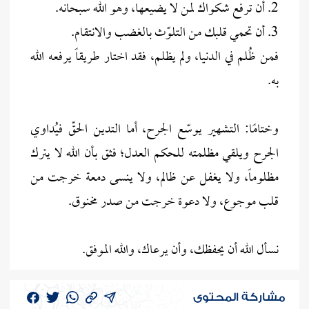
2. أن ترفع شكواك لمن لا يضيعها، وهو الله سبحانه.
3. أن تحمي قلبك من التلوّث بالغضب والانتقام.
فمن ظُلم في الدنيا، ولم يظلم، فقد اختار طريقاً يرفعه الله
به.
وختامًا: التشهير يوسّع الجرح، أما التدين الحقّ فيُداوي
الجرح ويلقي مظلمته للحكم العدل؛ فثق بأن الله لا يترك
مظلوماً، ولا يغفل عن ظالم، ولا ينسى دمعة خرجت من
قلب موجوع، ولا دعوة خرجت من صدر مخنوق.
نسأل الله أن يحفظك، وأن يرعاك، والله الموفق.
مشاركة المحتوى