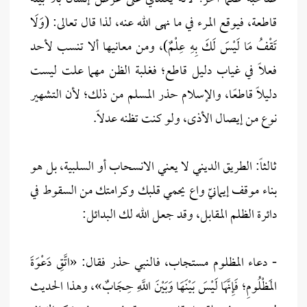
قاطعة، فيوقع المرء في ما نهى الله عنه، لذا قال تعالى: (وَلَا
تَقْفُ مَا لَيْسَ لَكَ بِهِ عِلْمٌ)، ومن معانيها ألا تنسب لأحد
فعلاً في غياب دليل قاطع؛ فغلبة الظن مهما علت ليست
دليلاً قاطعًا، والإسلام حذر المسلم من ذلك؛ لأن التشهير
نوع من إيصال الأذى، ولو كنت تظنه عدلاً.
ثالثاً: الطريق الديني لا يعني الانسحاب أو السلبية، بل هو
بناء موقف إيمانيّ واع يحمي قلبك وكرامتك من السقوط في
دائرة الظلم المقابل، وقد جعل الله لك البدائل:
- دعاء المظلوم مستجاب، فالنبي حذر فقال: «اتَّقِ دَعْوَةَ
المَظْلُومِ؛ فَإِنَّهَا لَيْسَ بَيْنَهَا وَبَيْنَ اللَّهِ حِجَابٌ»، وهذا الحديث