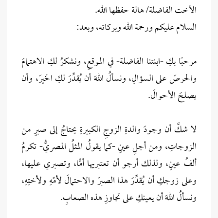
الأخت الفاضلة/ هالة حفظها الله.
السلام عليكم ورحمة الله وبركاته، وبعد:
مرحبًا بكِ -ابنتنا الفاضلة- في الموقعِ، ونشكرُ لكِ الاهتمامَ
والحرصَ على السؤالِ، ونسألُ اللهَ أن يُقدِّرَ لكِ الخيرَ، وأن
يصلحَ الأحوالَ.
لا شكَّ أن وجودَ والدةِ الزوجِ الكبيرةِ يحتاجُ إلى صبرٍ من
الزوجاتِ، ومن أجلِ عينٍ -كما يقولُ المثلُ المصريُّ- تكرمُ
ألفُ عينٍ، ولذلك أرجو أن تعتبريها أمًّا، وتصبري عليها،
وعلى زوجكِ أن يُقدِّرَ هذا الصبرَ والاحتمالَ لأمّهِ ولأختِهِ،
ونسألُ اللهَ أن يعينكِ على تجاوزِ هذه الصعابِ.