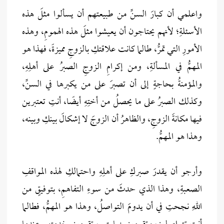
واعلمي أن كبارَ السنِّ من طبيعتهم أن يسألوا مثلَ هذه
الأسئلةِ؛ لأنهم يحتاجون أن يعيشوا مثلَ هذه الهمومِ، وهذه
الأمورِ التي تمرُّ، طالما كانت علاقتكِ بالزوجِ مميزةً، فهذا هو
المهمُّ في المسألةِ، ومن إكرامِ الزوجِ الصبرُ على أهلِهِ،
والمؤمنةُ بحاجةٍ إلى أن تصبرَ على من يكبرها في السنِّ،
وكذلك الصبرُ على ما يحصلُ من أختِهِ أيضًا، أنتِ تعتبرين
فيها مكانةَ الزوجِ، والظاهرُ أن الزوجَ لا إشكالَ بينكِ وبينه،
وهذا هو المهمُّ.
وأرجو أن يقدرَ صبركِ على أهلِهِ واحتمالكِ لهذه المواقفِ
الصعبةِ، وهذا الذي حدثَ من سوءِ التفاهمِ، بتوفيقٍ من
اللهِ نجحتِ في أن يدومَ التواصلُ، وهذا هو المهمُّ، فطالما