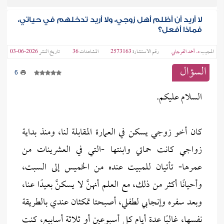
لا أريد أن أظلم أهل زوجي، ولا أريد تدخلهم في حياتي،
فماذا أفعل؟
المجيب
د. أحمد الفرجابي
رقم الاستشارة
2573163
المشاهدات
36
تاريخ النشر
2026-06-03
السؤال
6
السلام عليكم.
كان أخو زوجي يسكن في العمارة المقابلة لنا، ومنذ بداية
زواجي كانت حماتي وابنتها -التي في العشرينات من
عمرها- تأتيان للمبيت عنده من الخميس إلى السبت،
وأحيانًا أكثر من ذلك، مع العلم أنهنَّ لا يسكنَّ بعيدًا عنا،
وبعد سفره وإنجابي لطفلي، أصبحتا تمكثان عندي بالطريقة
نفسها، غالبًا عدة أيام كل أسبوعين أو ثلاثة أسابيع، كنت