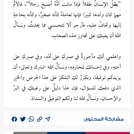
"يظلُّ الإنسانُ طفلاً فإذا ماتت أمُّهُ أصبحَ رجلاً"، فالأمُّ
مهما كان ولدها كبيرًا فإنها تعاملهُ كأنه صغيرٌ، وكأنه بحاجةٍ
إليها وتخافُ عليه، فأرجو ألا تتحسسي مما يحدثُ، ونسألُ
اللهَ أن يعينكِ على تجاوزِ هذه الصعابِ.
واعلمي أنكِ مأجورةٌ في صبركِ على أمّهِ، وفي صبركِ على
أختِهِ، وفي إحسانكِ لمحارمِهِ، ونسألُ اللهَ -تبارك وتعالى- أن
يزيدكم توفيقًا، ونكررُ لكِ الشكرَ على هذا الحرصِ والخيرِ
الذي دفعكِ للسؤالِ، فإن هذا دليلٌ على رغبتكِ في البرِّ
والإحسانِ، ونسألُ اللهَ لنا ولكم التوفيقَ والسدادَ.
مشاركة المحتوى