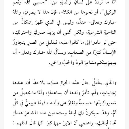
أمَّا ما ترددَ على لسانِ والدتِهِ من: "حسبي الله ونعم
الوكيل"، أو نحوها من الكلامِ، فإن هذا لا يضركِ، واللهُ
-تبارك وتعالى- عدلٌ، وليس في الذي ظهرَ إشكالٌ من
الناحيةِ الشرعيةِ، ولكن أتمنى أن يزيدَ صبركِ واحتمالكِ،
حتى لو عادوا إلى ما كانوا عليه، فبقليلٍ من الصبرِ يتجاوزُ
الإنسانُ كثيرًا من الصعابِ، ونسألُ اللهَ -تبارك وتعالى- أن
يديمَ بينكم مشاعرَ الودِّ والحبِّ والخيرِ.
والذي يتأملُ حالَ هذه الحماةِ معكِ، يلاحظُ أن عندها
إيجابياتٍ، وأنها تأمرُ ولدها أن يساعدكِ، وأمَّا ما يحصلُ من
شعوركِ بأنها حساسةٌ وتغارُ على ولدها، فهذا طبيعيٌّ في كلِّ
أمٍّ، وغدًا سيكونُ لكِ أبناءٌ وستجدين هذه المشاعرَ عندكِ
تجاهَ أبنائكِ، واعلمي أن الابنَ مهما كبرَ -كما قالَ قائلهم-: