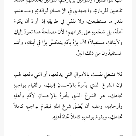
أنتِ تتواصلين، وتقومين بزيارتهم، تقومين بخدمتهم عندما
تذهبين للزيارةِ، واجتهدي في الإحسانِ لوالدتِهِ ومساعدتها
بقدرِ ما تستطيعين، ولا تقفي في طريقِهِ إذا أرادَ أن يكرمَ
أهلَهُ، بل شجّعيهِ على إكرامهم؛ لأن مصلحةَ هذا تعودُ إليكِ
ولأبنائكِ مستقبلًا؛ لأن برَّهُ بأمّهِ ينعكسُ برًّا في أبنائهِ، وأنتم
المستفيدُون من ذلك البرِّ.
فلا تشغلي نفسكِ بالأموالِ التي يدفعها، أو التي دفعها لهم،
فإن الشرعَ الذي يأمرهُ بالإحسانِ إليكِ، والقيامِ بواجبِهِ
تجاهكِ، هو الشرعُ الذي يأمرهُ بالإحسانِ لأمّهِ وأهلِهِ
وأرحامِهِ، وعليه أن يُطبقَ شرعَ اللهِ فيقومَ بواجبِهِ كاملاً
تجاهكِ، ويقومَ بواجبِهِ كاملاً تجاهَ أهلِهِ.