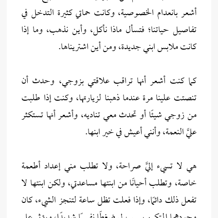
أشعر بانعدام الخصوصية، وكانت حماتي كثيرة التدخل في
تفاصيل حياتنا؛ فتسأل ماذا نأكل، وأين نذهب، وما إذا
كانت ملابس ابني جديدة، ومن أين اشتريناها.
كما كنت أشعر أنها تراقب علاقتي بزوجي، وحدث أن
تنصتت علينا مرة عندما ذهبنا لزيارتها، وكنت إذا طلبت
من زوجي شيئًا أو تحدث معي تناديه، وأشعر أنها تستكثر
عليَّ النعمة، وأنني أعيش في خير ابنها.
هي لا تسيء إليَّ صراحة، ولا تطلب مني إعداد أطعمة
خاصة، وتطلب أحيانًا من ابنتها مساعدتي، ولكن ابنتها لا
تفعل ذلك دائمًا، وإذا فعلت تظل ساعة لتنجز الشيء، كان
وجودهما المتكرر يسبب لي ضغطًا نفسيًا شديدًا، ويؤثر على