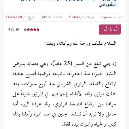
الشرياني
المجيب
د. محمد حمودة
رقم الاستشارة
278454
المشاهدات
14503
تاريخ النشر
2008-02-11
السؤال
438
السلام عليكم ورحمة الله وبركاته، وبعد:
زوجتي تبلغ من العمر (25 عاماً)، وهي مصابة بمرض
الذئبة الحمراء منذ الطفولة، ونتيجة لمرضها أصبح عندها
ارتفاع بالضغط الرئوي الشرياني منذ أربع سنوات، وقد
حملت مرتين وقام الأطباء بإجهاضها في المرتين خوفاً على
حياتها من ارتفاع الضغط الرئوي، وقد عرفنا اليوم أنها
حامل ولا نريد أن نسقط الجنين في هذه المرة وأملنا بالله
كبير، والحياة والموت بيده فقط.