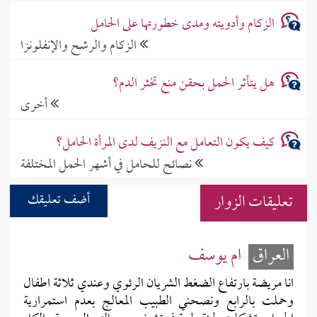
الزكام وأدويته ومدى خطورتها على الحامل
الزكام والرشح والإنفلونزا
هل يتأثر الحمل بحقن منع تخثر الدم؟
أخرى
كيف يكون التعامل مع النزيف لدى المرأة الحامل؟
نصائح للحامل في أشهر الحمل المختلفة
تعليقات الزوار
أضف تعليقك
العراق
ام يوسف
انا مريضة بارتفاع الضغط الشريان الرئوي وعندي ثلاثة اطفال
وحملت بالرابع ونصحني الطبيب المعالج بعدم استمرارية