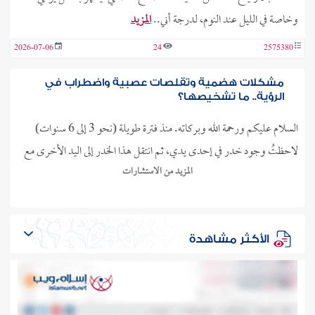
وخاصة في الليل عند النوم، لدرجة أني..
المزيد
2026-07-06
24
2575380
مشكلات هضمية وتقلصات عصبية واضطراب في
الرؤية.. ما تشخيصها؟
السلام عليكم ورحمة الله وبركاته. منذ فترة طويلة (نحو 3 إلى 6 سنوات)
لاحظتُ وجود خدر في إحدى يدي، ثم انتقل هذا الخدر إلى اليد الأخرى مع
المزيد من الاستشارات
مرور الوقت، وأظنه قد وصل إلى قدمي أيضًا. لديّ مشكلات في الهضم أو
الامتصاص، وأظن أنها قد تكون ما يُعرف..
المزيد
2026-06-30
25
2574779
الأكثر مشاهدة
تورم في جانب الأيسر من الرقبة، هل هو دلالة على
وجود سرطان؟
السلام عليكم. أنا طالب في إحدى الدول الأجنبية، وظهر لدي تورم في الجهة