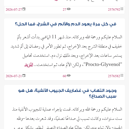
2026-07-27
27
2576792
في كل مرة يعود الدم والألم في الشرج، فما الحل؟
السلام عليكم ورحمة الله وبركاته. منذ شهر 11 الماضي بدأت أشعر بألم
خفيف في منطقة الشرج بعد الإخراج، ثم تطور الأمر في رمضان إلى ألم شديد
يستمر ساعات بعد الإخراج، وبعد ذلك نزل دم. استخدمت تحاميل
"Procto-Glyvenol"، ولكن الألم عاد، ثم استخدمت..
المزيد
2026-07-21
60
2576582
وجود التهاب في غضاريف الجيوب الأنفية، هل هو
سبب الصداع؟
السلام عليكم ورحمة الله وبركاته. قمت بإجراء عملية للجيوب الأنفية منذ
ست سنوات، وكانت تسبب لي صداعًا نصفيًا، وقد شعرت بعدها -ولله
الحمد- بالارتياح منه، لكن حاليًا عاد الصداع النصفي ليظهر بشكل يومي،