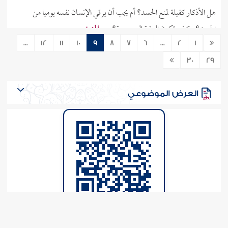
هل الأذكار كفيلة لمنع الحسد؟ أم يجب أن يرقي الإنسان نفسه يوميا من
الحسد؟ وكيف تكون الرقية الصحيحة؟.. ..
المزيد
...
12
11
10
9
8
7
6
...
2
1
4-2-2015
20822
284431
30
29
حكم حث الناس على قول: "لا إله إلا أنت سبحانك إني
كنت من الظالمين"
العرض الموضوعي
ما حكم إرسال منشور فيه: "حافظوا على قول: لا إله إلا أنت سبحانك إني
كنت من الظالمين"؟ وهل يقال هذا الذكر في كل وقت وحين؟ وهل ورد أن
النبي صلى الله عليه وسلم كان يردده دائمًا؟ أم إن هذا الذكر لا يقال إلا إذا ورد
سببه، كحال الكرب، وفي حال الدعاء عمومًا؟ ليتكم.. ..
المزيد
22-1-2015
81477
283006
قول(لا إله إلا الله وحده لا شريك له...) مرة واحدة صباحا
فتاوى إسلام ويب
ومساءلا تغني عن قولها مائة أو ‘شرا