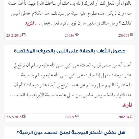
بالقول أو الفعل لك أو لغيرك (الله يسامحك أو سامحك الله) فبهذا تأخذ حسنة
منه، وإن لم يكن عنده تطرح عليه سيئة من سيئاتك، هذا الكلام خاطئ أليس
كذلك؟ وهل هناك في الدين ما إن قوبل ـ كرد فعل ـ يجعل.. ..
المزيد
23-2-2015
25636
286573
حصول الثواب بالصلاة على النبي بالصيغة المختصرة
أعلم أنه من ضمن ثواب الصلاة على النبي صلى الله عليه وسلم أن ترفع لي
عشر درجات، فهل إذا صليت على النبي صلى الله عليه وسلم بالصيغة
المختصرة: اللهم صل وسلم على محمد ـ ترفع لي أيضا عشر درجات؟ أم أن
هذا الثواب المخصوص خاص بمن صلى عليه بالصيغة الإبراهيمية فقط،.. ..
المزيد
22-2-2015
26309
286504
هل تكفي الأذكار اليومية لمنع الحسد دون الرقية؟