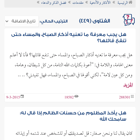
الرئيسية
الأذكار والأدعية
مقدمات
فضل الذكر والدعاء
ن الفتوى
الفتاوى (449)
الترتيب الحالي:
هل يجب معرفة ما تعنيه أذكار الصباح، والمساء حتى
تنفع قائلها؟
هل يجب معرفة ما تعنيه أذكار الصباح، والمساء حتى تنفع قائلها؟ فأنا لا أعلم
معنى الهامة، واللامة في: "أعوذ بكلمات الله التامة، من كل شيطان، وهامة،
ومن كل عين لامة"، لكني أقولها في الصباح، والمساء، فهل تفيدني؟ .. ..
المزيد
9-3-2015
18582
288301
هل يأخذ المظلوم من حسنات الظالم إذا قال له:
سامحك الله
كان يقال لنا ونحن صغار: قل لصديقك أو للشخص عند شتمه أو إيذائه