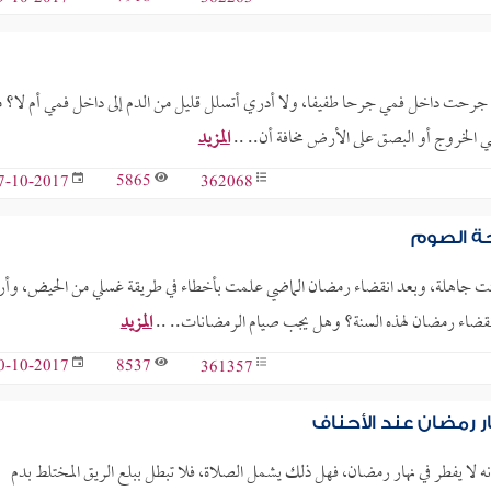
ن جرحت داخل فمي جرحا طفيفا، ولا أدري أتسلل قليل من الدم إلى داخل فمي أم لا؟ م
عتي الخروج أو البصق على الأرض مخافة أن.. ..
المزيد
5865
362068
7-10-2017
حة الصوم
وكنت جاهلة، وبعد انقضاء رمضان الماضي علمت بأخطاء في طريقة غسلي من الحيض، وأر
نقضاء رمضان لهذه السنة؟ وهل يجب صيام الرمضانات.. ..
المزيد
8537
361357
0-10-2017
ار رمضان عند الأحناف
ه لا يفطر في نهار رمضان، فهل ذلك يشمل الصلاة، فلا تبطل ببلع الريق المختلط بدم