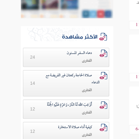
د
1
الأكثر مشاهدة
دعـاء السفـر المسنون
24
الفتاوى
صلاة الحاجة ركعتان غير الفريضة مع
1
الدعاء
14
الفتاوى
أَوْجَبَ الله لَهُ النّارَ، وَحَرّمَ عَلَيْهِ الْجَنّةَ
ا
12
الفتاوى
كيفية أداء صلاة الاستخارة
6
12
الفتاوى