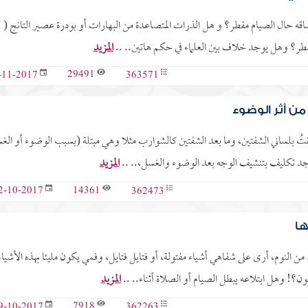
شاقه حال الصيام مفطر؟ و هل الذرات المتصاعدة من البهارات أو بودرة عصير التانج (
طر؟ وهل يوجد خلاف بين العلماء في حكم هاتين.. ..
المزيد
29491
363571
-11-2017
ن أثر الوضوء
ُ بلساني الشفتين، وما بعد الشفتين كالشوارب مثلا وهي مبتلة (بسبب الوضوء أو الغ
يوجد تكليف بتنشيف الوجه بعد الوضوء والغسل،.. ..
المزيد
14361
362473
2-10-2017
ها
النوم، أرى على شفاهي أشياء مفتولة، أو فتايل فتايل، وفمي يكون مليئا بهذه الأشياء
؟! وهل ابتلاعه يبطل الصيام أو الصلاة أثناء.. ..
المزيد
7918
362263
9-10-2017