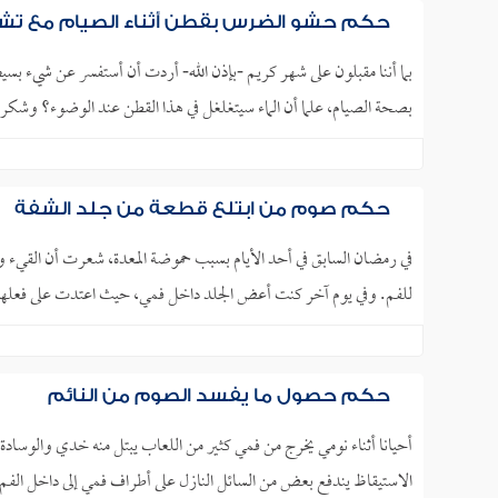
حكم حشو الضرس بقطن أثناء الصيام مع تشرب 
بما أننا مقبلون على شهر كريم -بإذن الله- أردت أن أستفسر عن شيء ب
بصحة الصيام، علما أن الماء سيتغلغل في هذا القطن عند الوضوء؟ وشكرا.
حكم صوم من ابتلع قطعة من جلد الشفة
في رمضان السابق في أحد الأيام بسبب حموضة المعدة، شعرت أن القيء وصل
للفم. وفي يوم آخر كنت أعض الجلد داخل فمي، حيث اعتدت على فعلها،
حكم حصول ما يفسد الصوم من النائم
أحيانا أثناء نومي يخرج من فمي كثير من اللعاب يبتل منه خدي والوسادة، و
الاستيقاظ يندفع بعض من السائل النازل على أطراف فمي إلى داخل الفم