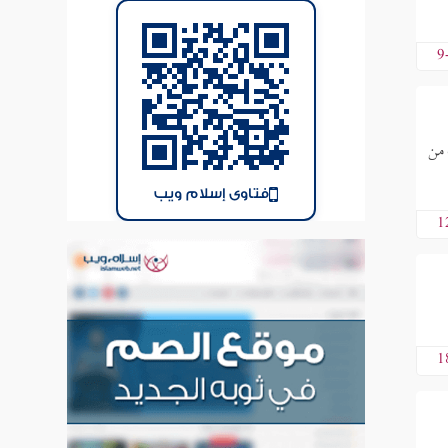
9
 من
فتاوى إسلام ويب
1
1