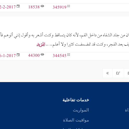
18538
345919
2-2-2017
ان من جلد الشفاه من داخل الفم، لأنه كان يتساقط وكنت أشعر به وأقول إنني أتوهم فأب
ف بعد الفجر، وكنت قد تمضمضت كثيرا ولا أعلم.. ..
المزيد
44300
344545
6-1-2017
42
خدمات تفاعلية
اة
المواريث
مواقيت الصلاة