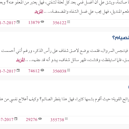
ا صائمة، ويشق علي أن أغسل فمي بعد كل لعقة لشفتي، فهل يعتبر من المعفو عنه؟ وبع
طعم المنديل، فهل يجب علي غسل الشفاه والمضمضة،.. ..
المزيد
13879
356122
1-7-2017
لصيام؟
يء، فيتنجس السروال، فقمت بوضع لاصق شفاف على رأس الذكر، ورغم أنني أحسست
اصق، فلما استيقظت وفتشت، ظهر سائل شفاف، يبدو أنه قد جف،.. ..
المزيد
74612
356038
1-7-2017
روائح القوية؛ حيث أقوم بشمها كثيرا، فهل هذا يفطر الصائم؟ وكيف أعلاج نفسي من هذ
29276
355738
-7-2017