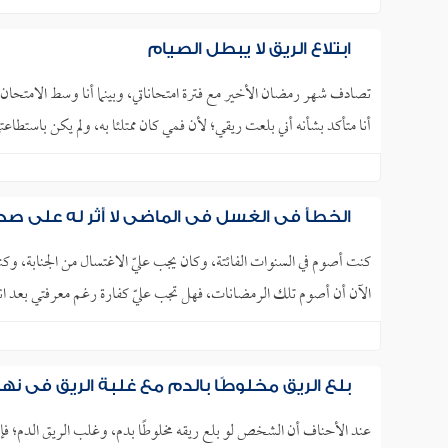
ابتلاع الريق لا يبطل الصيام
تصادف شهر رمضان الأخير مع فترة امتحاناتي، وبينما أنا وسط الامتحا
أنا متأكد بشأنه أني بلعت ريقي؛ لأن فمي كان ممتلئا به، ولم يكن باستطا
الخطأ في الغسل في الماضي لا أثر له على ص
كنت أصوم في السنوات الفائتة، وكان يجب عليّ الاغتسال من الجنابة، 
الآن أن أصوم تلك الرمضانات، فهل تجب عليّ كفارة رغم معرفتي بعد ا
بلع الريق مخلوطًا بالدم مع غلبة الريق في نه
عند الأحناف أن الشخص لو بلع ريقه مخلوطًا بدم، وغلب الريق الدم؛ فإن