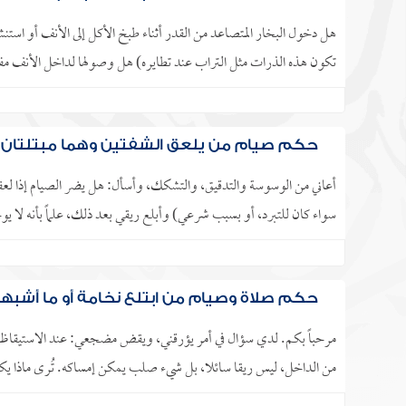
هل دخول البخار المتصاعد من القدر أثناء طبخ الأكل إلى الأنف أو استن
تكون هذه الذرات مثل التراب عند تطايره) هل وصولها لداخل الأنف مف
حكم صيام من يلعق الشفتين وهما مبتلتان م
أعاني من الوسوسة والتدقيق، والتشكك، وأسأل: هل يضر الصيام إذا لعقت
سواء كان للتبرد، أو بسبب شرعي) وأبلع ريقي بعد ذلك، علماً بأنه لا 
حكم صلاة وصيام من ابتلع نخامة أو ما أشبه
مرحباً بكم. لدي سؤال في أمر يؤرقني، ويقض مضجعي: عند الاستيقاظ من 
من الداخل، ليس ريقا سائلا، بل شيء صلب يمكن إمساكه. تُرى ماذا يكون