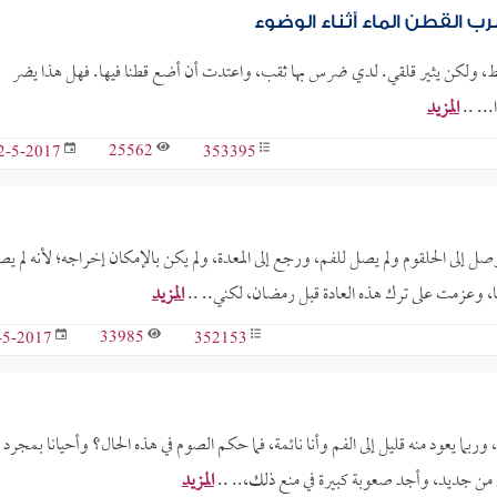
القطن الماء أثناء الوضوء
سيط، ولكن يثير قلقي. لدي ضرس بها ثقب، واعتدت أن أضع قطنا فيها. فهل هذا يضر
.. ..
المزيد
25562
353395
2-5-2017
 إلى الحلقوم ولم يصل للفم، ورجع إلى المعدة، ولم يكن بالإمكان إخراجه؛ لأنه لم ي
 وعزمت على ترك هذه العادة قبل رمضان، لكني.. ..
المزيد
33985
352153
-5-2017
ربما يعود منه قليل إلى الفم وأنا نائمة، فما حكم الصوم في هذه الحال؟ وأحيانا بمجرد
 من جديد، وأجد صعوبة كبيرة في منع ذلك،.. ..
المزيد