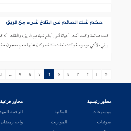
حكم شك الصائم في ابتلاع شيء مع الريق
كنت صائمة وكنت أشعر أحيانا أنني أبتلع شيئا مع الريق، والظاهر أنه ك
ريقي، لأنني موسوسة وكنت لعقت الشفاه وكان عليها طعم معجون خفي
41
...
9
8
7
6
5
4
3
2
1
محاور رئيسية
محاور فرعية
موسوعات
المكتبة
الرحمة المهد
صوتيات
المواريث
واحة رمضان