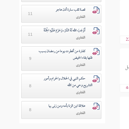
قصة ثقب سارة أذن هاجر
11
الفتاوى
أَوْجَبَ الله لَهُ النّارَ، وَحَرّمَ عَلَيْهِ الْجَنّةَ
11
الفتاوى
2
كفارة من أفطرت يوما من رمضان بسبب
ظنها بقاء الحيض
9
الفتاوى
صل
حكم النبي في الحلال والحرام وأمور
التشريع وحي من الله
8
4
الفتاوى
علاقة ابن الزنا بأمه ومن زنى بها
8
الفتاوى