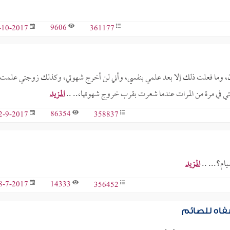
9606
361177
-10-2017
، وما فعلت ذلك إلا بعد علمي بنفسي، وأني لن أخرج شهوتي، وكذلك زوجتي علمت
زوجتي في مرة من المرات عندما شعرت بقرب خروج شهوتها،.. ..
المزيد
86354
358837
2-9-2017
يام؟... ..
المزيد
14333
356452
8-7-2017
شفاه للصائم