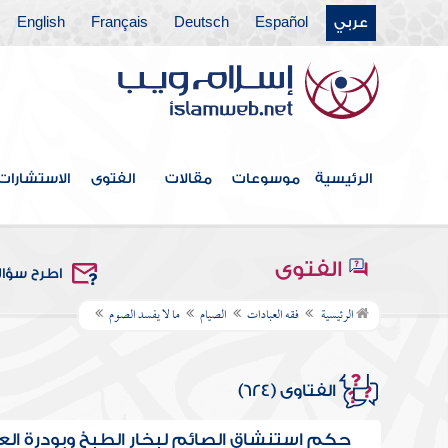
عربي
Español
Deutsch
Français
English
الرئيسية
موسوعات
مقالات
الفتوى
الاستشارات
الفتوى
اطرح سؤا
الرئيسية
فقه العبادات
الصيام
ما لا يفسد الصوم
الفتاوى (624)
حكم استنشاق الصائم لبخار الطبخ وبودرة ال