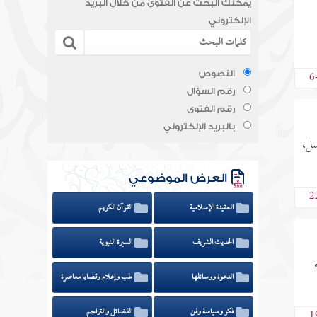
يمكنك البحث عن الفتوى من خلال البريد
الإلكتروني
6
النصوص
رقم السؤال
رقم الفتوى
بالبريد الإلكتروني
سل،
العرض الموضوعي
2
العقيدة الإسلامية
القرآن الكريم
الحديث الشريف
السيرة النبوية
الدعوة ووسائلها
طب وإعلام وقضايا معاصرة
فكر وسياسة وفن
الفضائل والتراجم
1