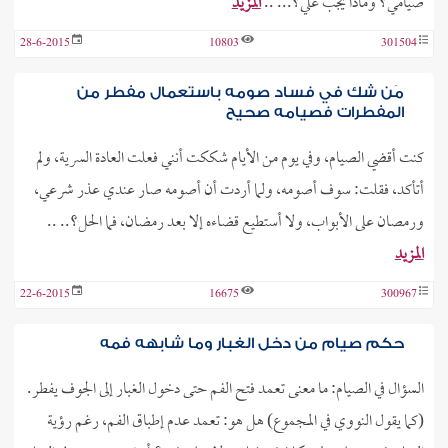
صيامي؟ وماذا يجب علي؟... ..
المزيد
28-6-2015
10803
301504
مَن شك في فساد صومه باستعمال مفطر من
المفطرات فصيامه صحيح
كنت أقضي الصيام، وفي يوم من الأيام شككت أنني فعلت العادة السرية، ولم
أتأكد، فقلت: سوف أصومه، ولما أردت أن أصومه صار عندي عذر شرعي،
ورمصان على الأبواب، ولا أستطيع قضاءه إلا بعد رمضان، فما الحل؟.. ..
المزيد
22-6-2015
16675
300967
حكم صيام من دخل الغبار وما شابهه فمه
السؤال في الصيام: ما معنى تعمد فتح الفم حتى دخول الغبار إلى الجوف يفطر.
(كما يقول النووي في المجموع) هل هو: تعمد عدم إطباق الفم، رغم رؤية