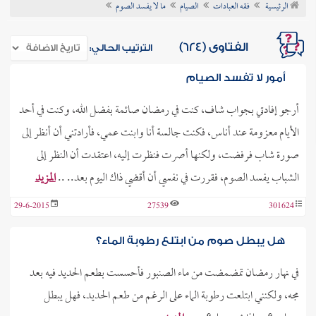
الرئيسية
فقه العبادات
الصيام
ما لا يفسد الصوم
ن الفتوى
الفتاوى (624)
الترتيب الحالي:
أمور لا تفسد الصيام
أرجو إفادتي بجواب شاف، كنت في رمضان صائمة بفضل الله، وكنت في أحد
الأيام معزومة عند أناس، فكنت جالسة أنا وابنت عمي، فأرادتني أن أنظر إلى
صورة شاب فرفضت، ولكنها أصرت فنظرت إليه، اعتقدت أن النظر إلى
الشباب يفسد الصوم، فقررت في نفسي أن أقضي ذاك اليوم بعد.. ..
المزيد
29-6-2015
27539
301624
هل يبطل صوم من ابتلع رطوبة الماء؟
في نهار رمضان تمضمضت من ماء الصنبور فأحسست بطعم الحديد فيه بعد
مجه، ولكنني ابتلعت رطوبة الماء على الرغم من طعم الحديد، فهل يبطل