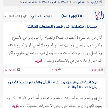
الرئيسية
فقه العبادات
الصلاة
شروط الصلاة
قضاء الفوائت
ن الفتوى
الفتاوى (802)
الترتيب الحالي:
مسائل متعلقة في قضاء الصلوات الفائتة
أنا رجل منذ البلوغ لم أنتظم في الصلاة والصيام، وأحيانا يمر علي الأسبوع
وأكثر بدون أن أصلي، وكذلك الصيام. أصوم ولا أصلي، أو لا أصوم بالكلية
ولا أصلي. وأيضا تركت الصلاة مدة طويلة في فترة الدراسة في الخارج، ولكن
الله -جل في علاه- منَّ علي بالاستقامة، ومنذ.. ..
المزيد
2-12-2021
16158
451390
إمكانية الجمع بين مذاكرة القرآن والقيام بالحد الأدنى
من قضاء الفوائت
هل يجوز تأخير قضاء الصلوات، وتأخير مراجعة ما أُنسيته من القرآن الكريم،
بسبب التهاون في مراجعته، حتى اجتياز الاختبارات الجامعية؟ .. ..
المزيد