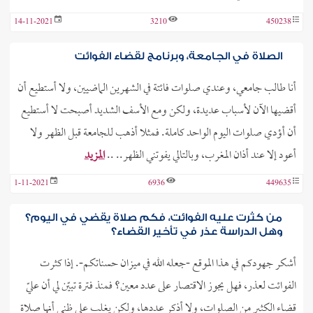
14-11-2021
3210
450238
الصلاة في الجامعة، وبرنامج لقضاء الفوائت
أنا طالب جامعي، وعندي صلوات فائتة في الشهرين الماضيين، ولا أستطيع أن
أقضيها الآن لأسباب عديدة، ولكن ومع الأسف الشديد أصبحت لا أستطيع
أن أؤدي صلوات اليوم الواحد كاملة. فمثلا أذهب للجامعة قبل الظهر ولا
أعود إلا عند أذان المغرب، وبالتالي يفوتني الظهر.. ..
المزيد
1-11-2021
6936
449635
من كثرت عليه الفوائت، فكم صلاة يقضي في اليوم؟
وهل الدراسة عذر في تأخير القضاء؟
أشكر جهودكم في هذا الموقع -جعله الله في ميزان حسناتكم-. إذا كثرت
الفوائت لعذر، فهل يجوز الاقتصار على عدد معين؟ فمنذ فترة تبيّن لي أن عليّ
قضاء الكثير من الصلوات، ولا أذكر عددها، ولكن يغلب على ظني أنها صلاة