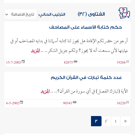
الفتاوى (32)
الترتيب الحالي:
حكم كتابة الأسماء على المصاحف
أرجو من حضرتكم الإفادة هل يجوز لنا كتابه أسمائنا في بدايه المصاحف أو في
نهايتها لأني سمعت أنه لا يجوز؟ ولكم جزيل الشكر.. ..
المزيد
15-7-2002
82075
19266
عدد كلمة تبارك في القرآن الكريم
الآية (تبارك الفصل) في أي سورة من القرآن؟.. ..
المزيد
6-5-2002
90343
16220
3
2
1