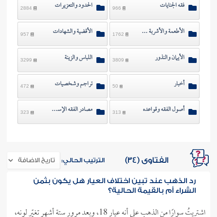
فقه الجنايات
الحدود والتعزيرات
2884
966
الأطعمة والأشربة والصيد
الأقضية والشهادات
957
1762
الأيمان والنذور
اللباس والزينة
3299
3809
أخبار
تراجم وشخصيات
472
50
أصول الفقه وقواعده
مصادر الفقه الإسلامي
323
313
الفتاوى (34)
الترتيب الحالي:
رد الذهب عند تبين اختلاف العيار هل يكون بثمن
الشراء أم بالقيمة الحالية؟
اشتريتُ سوارًا من الذهب على أنه عيار 18، وبعد مرور ستة أشهر تغيّر لونه،