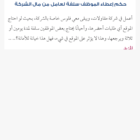
حكم إعطاء الموظف سلفة لعامل من مال الشركة
أعمل في شركة مقاولات، ويبقى معي فلوس خاصة بالشركة، بحيث لو احتاج
الموقع أي طلبات أحضرها، وأحيانًا يحتاج بعض الموظفين سلفة لمدة يومين أو
ثلاثة ويرجعها، وهذا لا يؤثر على الموقع في شيء، فهل هذا خيانة للأمانة؟.. ..
المزيد
21-12-2025
84
523351
3
2
1
طاعة الوالد بين الحق الشرعي ودعاوى الولد الضرر
ما حكم من كان في سنة دراسية هامة مثل الثانوية العامة مثلًا، ويعيش مع أبيه
العرض الموضوعي
بمفرده، وأبوه شبه أعمى ومريض، ولديه أخ شبه متفرغ إلى حدٍّ ما (لكن ليس
دائمًا)، ولكنه لا يسكن معهما، وأبوه يطلب منه توصيله إلى المسجد، أو إلى
العمل، أو مثل هذه الأشياء، فيقول له.. ..
المزيد
21-12-2025
240
523207