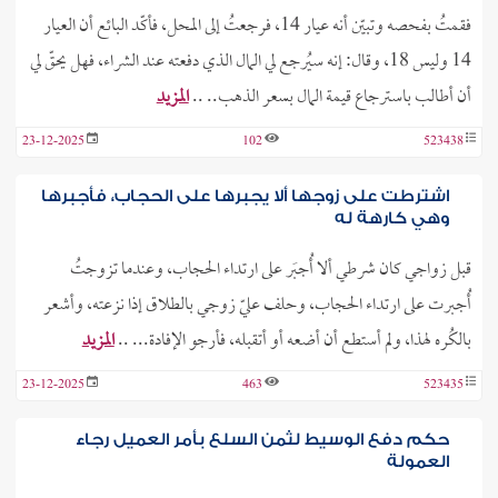
فقمتُ بفحصه وتبيّن أنه عيار 14، فرجعتُ إلى المحل، فأكّد البائع أن العيار
14 وليس 18، وقال: إنه سيُرجع لي المال الذي دفعته عند الشراء، فهل يحقّ لي
أن أطالب باسترجاع قيمة المال بسعر الذهب.. ..
المزيد
23-12-2025
102
523438
اشترطت على زوجها ألا يجبرها على الحجاب، فأجبرها
وهي كارهة له
قبل زواجي كان شرطي ألا أُجبَر على ارتداء الحجاب، وعندما تزوجتُ
أُجبرت على ارتداء الحجاب، وحلف عليّ زوجي بالطلاق إذا نزعته، وأشعر
بالكُره لهذا، ولم أستطع أن أضعه أو أتقبله، فأرجو الإفادة... ..
المزيد
23-12-2025
463
523435
حكم دفع الوسيط لثمن السلع بأمر العميل رجاء
العمولة