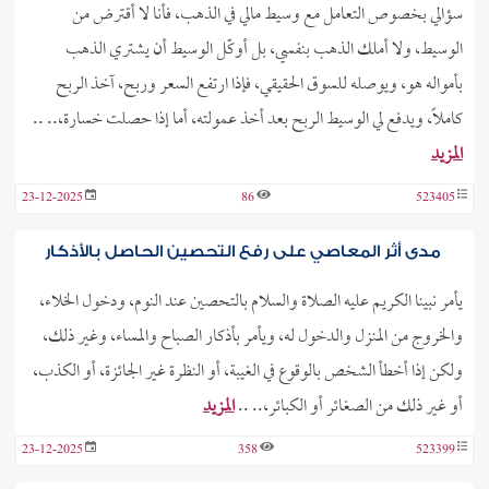
سؤالي بخصوص التعامل مع وسيط مالي في الذهب، فأنا لا أقترض من
الوسيط، ولا أملك الذهب بنفسي، بل أوكّل الوسيط أن يشتري الذهب
بأمواله هو، ويوصله للسوق الحقيقي، فإذا ارتفع السعر وربح، آخذ الربح
كاملًا، ويدفع لي الوسيط الربح بعد أخذ عمولته، أما إذا حصلت خسارة،.. ..
المزيد
23-12-2025
86
523405
مدى أثر المعاصي على رفع التحصين الحاصل بالأذكار
يأمر نبينا الكريم عليه الصلاة والسلام بالتحصين عند النوم، ودخول الخلاء،
والخروج من المنزل والدخول له، ويأمر بأذكار الصباح والمساء، وغير ذلك،
ولكن إذا أخطأ الشخص بالوقوع في الغيبة، أو النظرة غير الجائزة، أو الكذب،
أو غير ذلك من الصغائر أو الكبائر،.. ..
المزيد
23-12-2025
358
523399