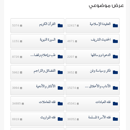
ن الفتوى
عرض موضوعي
العقيدة الإسلامية
القرآن الكريم
5374
12417
الحديث الشريف
السيرة النبوية
1151
4671
الدعوة ووسائلها
طب وإعلام وقضايا معاصرة
8726
2207
فكر وسياسة وفن
الفضائل والتراجم
5962
3652
الآداب والأخلاق والرقائق
الأذكار والأدعية
3994
15274
فقه العبادات
فقه المعاملات
34885
45341
فقه الأسرة المسلمة
فقه المواريث
6919
38352