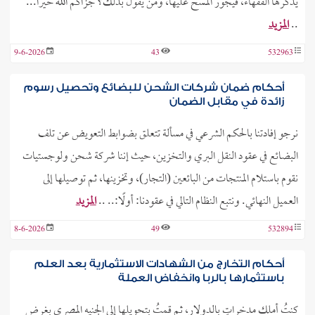
يذكرها الفقهاء، فيجوز المسح عليها، ومن يقول بذلك؟ جزاكم الله خيرًا...
..
المزيد
9-6-2026
43
532963
أحكام ضمان شركات الشحن للبضائع وتحصيل رسوم
زائدة في مقابل الضمان
نرجو إفادتنا بالحكم الشرعي في مسألة تتعلق بضوابط التعويض عن تلف
البضائع في عقود النقل البري والتخزين، حيث إننا شركة شحن ولوجستيات
نقوم باستلام المنتجات من البائعين (التجار)، وتخزينها، ثم توصيلها إلى
العميل النهائي. ونتبع النظام التالي في عقودنا: أولًا:.. ..
المزيد
8-6-2026
49
532894
أحكام التخارج من الشهادات الاستثمارية بعد العلم
باستثمارها بالربا وانخفاض العملة
كنتُ أملك مدخراتٍ بالدولار، ثم قمتُ بتحويلها إلى الجنيه المصري بغرض