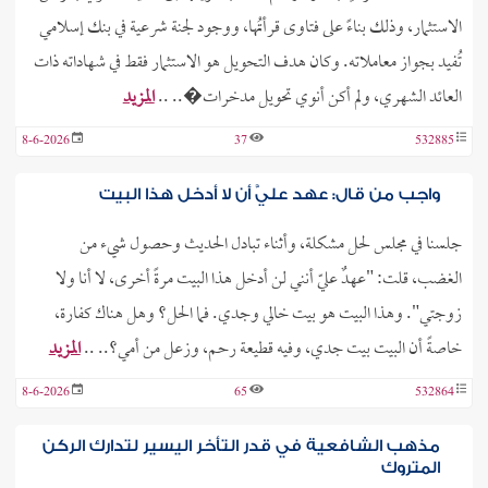
الاستثمار، وذلك بناءً على فتاوى قرأتُها، ووجود لجنة شرعية في بنك إسلامي
تُفيد بجواز معاملاته. وكان هدف التحويل هو الاستثمار فقط في شهاداته ذات
العائد الشهري، ولم أكن أنوي تحويل مدخرات�.. ..
المزيد
8-6-2026
37
532885
واجب من قال: عهد عليَّ أن لا أدخل هذا البيت
جلسنا في مجلس لحل مشكلة، وأثناء تبادل الحديث وحصول شيء من
الغضب، قلت: "عهدٌ عليّ أنني لن أدخل هذا البيت مرةً أخرى، لا أنا ولا
زوجتي". وهذا البيت هو بيت خالي وجدي. فما الحل؟ وهل هناك كفارة،
خاصةً أن البيت بيت جدي، وفيه قطيعة رحم، وزعل من أمي؟.. ..
المزيد
8-6-2026
65
532864
مذهب الشافعية في قدر التأخر اليسير لتدارك الركن
المتروك