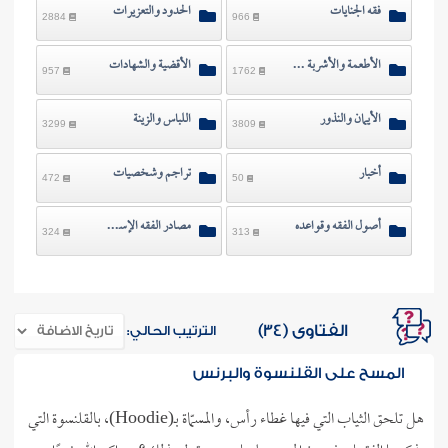
فقه الجنايات
الحدود والتعزيرات
2884
966
الأطعمة والأشربة والصيد
الأقضية والشهادات
957
1762
الأيمان والنذور
اللباس والزينة
3299
3809
أخبار
تراجم وشخصيات
472
50
أصول الفقه وقواعده
مصادر الفقه الإسلامي
324
313
الفتاوى (34)
الترتيب الحالي:
المسح على القلنسوة والبرنس
هل تلحق الثياب التي فيها غطاء رأس، والمسمّاة بـ(Hoodie)، بالقلنسوة التي