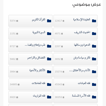
ن الفتوى
عرض موضوعي
العقيدة الإسلامية
القرآن الكريم
5374
12417
الحديث الشريف
السيرة النبوية
1151
4671
الدعوة ووسائلها
طب وإعلام وقضايا معاصرة
8727
2207
فكر وسياسة وفن
الفضائل والتراجم
5962
3652
الآداب والأخلاق والرقائق
الأذكار والأدعية
3994
15274
فقه العبادات
فقه المعاملات
34885
45343
فقه الأسرة المسلمة
فقه المواريث
6920
38353