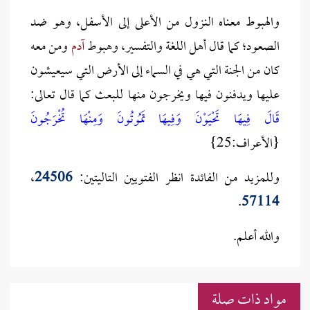
والهبوط معناه النزول من الأعلى إلى الأسفل، وهو ضد
الصعود؛ كما قال أهل اللغة والتفسير، وهبوط
آدم
ومن معه
كان من الجنة التي هي في السماء إلى الأرض التي سيعيشون
عليها ويدفنون فيها ويخرجون منها للبعث كما قال تعالى:
قَالَ فِيهَا تَحْيَوْنَ وَفِيهَا تَمُوتُونَ وَمِنْهَا تُخْرَجُونَ
{الأعراف:25}
وللمزيد من الفائدة انظر الفتويين التاليتين:
24506
،
.
57114
والله أعلم.
مواد ذات صلة