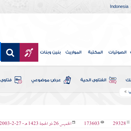
Indonesia
الصوتيات
المكتبة
المواريث
بنين وبنات
لك
الفتاوى الحية
عرض موضوعي
فتاوى 
ا
173603
29328
الخميس 26 ذو الحجة 1423 هـ - 27-2-2003 م