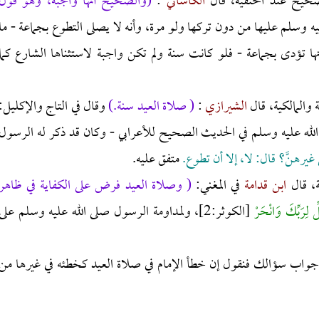
لصحيح عند الحنفية، قال
الكاساني
:
(والصحيح أنها واجبة، وهو قول
ه وسلم عليها من دون تركها ولو مرة، وأنه لا يصلى التطوع بجماعة - ما
تؤدى بجماعة - فلو كانت سنة ولم تكن واجبة لاستثناها الشارع كما
 والمالكية، قال
الشيرازي
:
( صلاة العيد سنة.)
وقال في التاج والإكليل:
لله عليه وسلم في الحديث الصحيح للأعرابي - وكان قد ذكر له الرسول
 غيرهنَّ؟ قال: لا، إلا أن تطوع.
متفق عليه.
ة، قال
ابن قدامة
في المغني:
( وصلاة العيد فرض على الكفاية في ظاهر
ِ لِرَبِّكَ وَانْحَرْ
[الكوثر:2]، ولمداومة الرسول صلى الله عليه وسلم على
 جواب سؤالك فنقول إن خطأ الإمام في صلاة العيد كخطئه في غيرها من