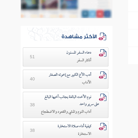
الأكثر مشاهدة
دعـاء السفـر المسنون
51
أذكار السفر
أدب الأخ الكبير مع إخوته الصغار
40
الآداب
نوم الأخت البالغة بجانب أخيها البالغ
على سرير واحد
38
آداب النوم والمشي والقعود والاضطجاع
كيفية أداء صلاة الاستخارة
38
الاستخارة