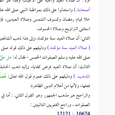
أولاً: أن صلاة العيد واجبة على الأعيان، وهذا هو ا
أصحابنا.)
واستدلوا على ذلك بمواظبة النبي صلى الله علي
خلا قيام رمضان وكسوف الشمس وصلاة العيدين، فإنها 
استثنى التراويح وصلاة الخسوف.
الثاني: أن صلاة العيد سنة مؤكدة، وإلى هذا ذهب الشافعية
( صلاة العيد سنة مؤكدة.)
ودليلهم على ذلك قوله صلى ا
صلى الله عليه وسلم الصلوات الخمس - فقال له:
هل عليَّ
الثالث: أن صلاة العيد فرض كفاية، وإليه ذهب الحنابل
المذهب. )
ودليلهم على ذلك عموم قول الله تعالى:
فَصَلّ
فعلها، ولأنها من أعلام الدين الظاهرة.
والراجح هو مذهب الجمهور وهو القول الثاني. : أما في
الصلوات ، وراجع الفتويين التاليتين :
.
12121
،:
10674