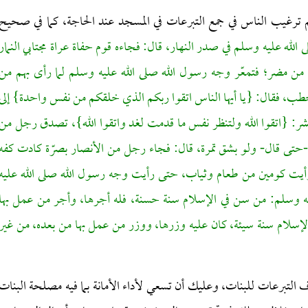
م
ترغيب الناس في جمع التبرعات في المسجد عند الحاجة
، كما في صحيح
الله عليه وسلم في صدر النهار، قال: فجاءه قوم حفاة عراة مجتابي النمار
من مضر؛ فتمعّر وجه رسول الله صلى الله عليه وسلم لما رأى بهم من
 خطب، فقال: {يا أيها الناس اتقوا ربكم الذي خلقكم من نفس واحدة} إلى
الحشر: {اتقوا الله ولتنظر نفس ما قدمت لغد واتقوا الله}، تصدق رجل من
 -حتى قال- ولو بشق تمرة، قال: فجاء رجل من الأنصار بصرّة كادت كفه
أيت كومين من طعام وثياب، حتى رأيت وجه رسول الله صلى الله عليه
يه وسلم: من سن في الإسلام سنة حسنة، فله أجرها، وأجر من عمل بها
سلام سنة سيئة، كان عليه وزرها، ووزر من عمل بها من بعده، من غير
رف التبرعات للبنات، وعليك أن تسعي لأداء الأمانة بما فيه مصلحة البنات