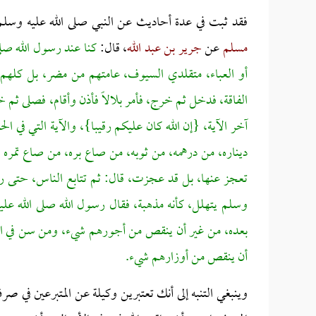
ف
قد ثبت في عدة أحاديث عن النبي صلى الله عليه وسل
مسلم
عن
جرير بن عبد الله
، قال:
كنا عند رسول الله صلى 
أو العباء، متقلدي السيوف، عامتهم من مضر، بل كلهم 
الفاقة، فدخل ثم خرج، فأمر بلالاً فأذن وأقام، فصلى ثم
آخر الآية، {إن الله كان عليكم رقيبا}، والآية التي في 
ديناره، من درهمه، من ثوبه، من صاع بره، من صاع تمره
تعجز عنها، بل قد عجزت، قال: ثم تتابع الناس، حتى ر
وسلم يتهلل، كأنه مذهبة، فقال رسول الله صلى الله عل
بعده، من غير أن ينقص من أجورهم شيء، ومن سن في الإ
أن ينقص من أوزارهم شيء.
وينبغي التنبه إلى أنك تعتبرين وكيلة عن المتبرعين في ص