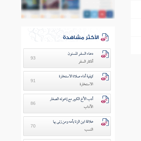
الأكثر مشاهدة
دعـاء السفـر المسنون
93
أذكار السفر
كيفية أداء صلاة الاستخارة
91
الاستخارة
أدب الأخ الكبير مع إخوته الصغار
86
الآداب
علاقة ابن الزنا بأمه ومن زنى بها
70
النسب