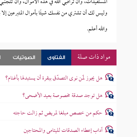
المستفيدات، وأن تراقبي الله في هذه الأموال، وأن تت
وليس لك أن تشتري من نفسك شيئًا بأموال المتبرعين إلا
والله أعلم.
مواد ذات صلة
الفتاوى
الصوتيات
ا
هل يجوز لمَن نوى التصدّق ببقرة أن يستبدلها بأغنام؟
هل توجد صدقة مخصوصة بعيد الأضحى؟
حكم من خصص مبلغا لمريض ثم زالت حاجته
آداب إعطاء الصدقات لليتامى والمحتاجين