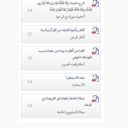
شرح حديث: إِذَا هَلَكَ كِسْرَى فلا كِسْرَى
بَعْدَهُ، وإذَا هَلَكَ قَيْصَرُ فلا قَيْصَرَ بَعْدَهُ
64
أحاديث نبوية مع شرحها
أذكار وأدعية للشفاء من القرآن والسنة
57
أذكار المرض
كفارة من أفطرت يوما من رمضان بسبب
ظنها بقاء الحيض
55
أحكام قضاء الصوم
دعاء الاستخارة
54
الاستخارة
صلاة الحاجة ركعتان غير الفريضة مع
الدعاء
53
صلاة التسابيح والحاجة