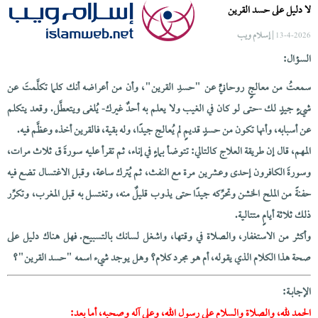
لا دليل على حسد القرين
| إسلام ويب
13-4-2026
السؤال:
سمعتُ من معالجٍ روحانيٍّ عن "حسدِ القرين"، وأن من أعراضه أنك كلما تكلَّمتَ عن
شيءٍ جيدٍ لك -حتى لو كان في الغيب ولا يعلم به أحدٌ غيرك- يُلغى ويتعطَّل. وقعد يتكلم
عن أسبابه، وأنها تكون من حسدٍ قديمٍ لم يُعالج جيدًا، وله بقية، فالقرين أخذه وعظَّم فيه.
المهم، قال إن طريقة العلاج كالتالي: تتوضأ بماءٍ في إناء، ثم تقرأ عليه سورةَ ق ثلاث مرات،
وسورةَ الكافرون إحدى وعشرين مرة مع النفث، ثم يُترك ساعة، وقبل الاغتسال تضع فيه
حفنةً من الملح الخشن وتحرِّكه جيدًا حتى يذوب قليلٌ منه، وتغتسل به قبل المغرب، وتكرِّر
ذلك ثلاثة أيامٍ متتالية.
وأكثر من الاستغفار، والصلاة في وقتها، واشغل لسانك بالتسبيح. فهل هناك دليل على
صحة هذا الكلام الذي يقوله، أم هو مجرد كلام؟ وهل يوجد شيء اسمه "حسد القرين"؟
الإجابــة:
الحمد لله، والصلاة والسلام على رسول الله، وعلى آله وصحبه، أما بعد: