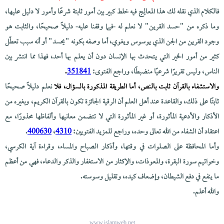
فالكلام الذي نقله لك هذا المعالِج فيه خلط كبير بين أمور ثابتة شرعًا وأمور لا دليل عليها،
وما ذكره من "حسد القرين" لا نعلم له -فيما وقفنا عليه- دليلًا صحيحًا، والثابت هو
وجود القرين من الجن الذي يوسوس ويغوي، أما وصفه بكونه "يحسد" أو أنه سبب تعطّل
كثير من أمور الخير التي يتحدث بها الإنسان دون أن يعلم بها أحد، فهذا مما انتشر بين
الناس، وليس تقريرًا شرعيًا منضبطًا، وراجع الفتوى:
351841
.
والاستشفاء بالقرآن ثابت بالنص، أما الطريقة المذكورة بالسؤال، فلا
نعلم دليلًا صحيحًا
ثابتًا على ذلك، والقاعدة عند أهل العلم أن الرقية الجائزة تكون بالقرآن الكريم، وبغيره من
الأذكار والأدعية المأثورة، أو غير المأثورة التي لا تتضمن معانيها وألفاظها محذورًا، مع
اعتقاد أن الشفاء من الله تعالى وحده، وراجع للمزيد الفتويين:
4310
،
400630
.
وأما المحافظة على الصلوات في وقتها، وأذكار الصباح والمساء، وقراءة آية الكرسي،
وخواتيم سورة البقرة، والمعوذات، والإكثار من الاستغفار والذكر والدعاء، فهي من أعظم
ما ينفع في دفع الشيطان، وإضعاف كيده، وتقليل وسوسته.
والله أعلم.
www.islamweb.net