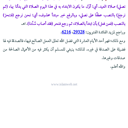
نصلي) صلاة العيد. أي: أوّل ما يكون الابتداء به في هذا اليوم الصلاة التي بدأنا بها، (ثم
نرجعَ) بالنصب عطفًا على نصلي، وبالرفع خبر مبتدأ محذوف، أي: نحن نرجع (فننحرَ)
بالنصب (فمن فعل) بأن ابتدأ بالصلاة، ثم رجع فنحر (فقد أصاب سُنّتنا)
. اهـ.
وراجع لمزيد الفائدة الفتويين:
29328
،
6216
.
ومع ذلك؛ فهو أحد الأيام العشرة التي فضل الله تعالى العمل الصالح فيها، فالصدقة فيه لها
فضيلة على الصدقة في غيره. لذلك؛ ينبغي للمسلم أن يكثر فيه من الأعمال الصالحة من
صدقات وغيرها.
والله أعلم.
www.islamweb.net