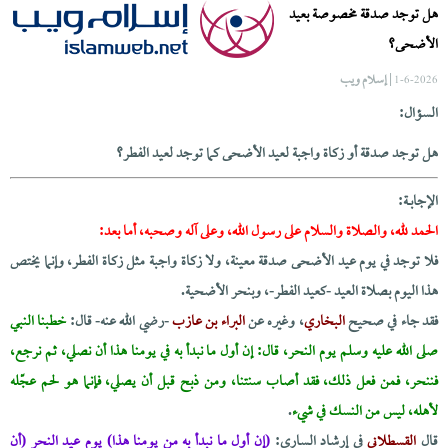
هل توجد صدقة مخصوصة بعيد
الأضحى؟
| إسلام ويب
1-6-2026
السؤال:
هل توجد صدقة أو زكاة واجبة لعيد الأضحى كما توجد لعيد الفطر؟
الإجابــة:
الحمد لله، والصلاة والسلام على رسول الله، وعلى آله وصحبه، أما بعد:
فلا توجد في يوم عيد الأضحى صدقة معينة، ولا زكاة واجبة مثل زكاة الفطر، وإنما يختص
هذا اليوم بصلاة العيد -كعيد الفطر-، وبنحر الأضحية.
فقد جاء في صحيح
البخاري
، وغيره عن
البراء بن عازب
-رضي الله عنه- قال:
خطبنا النبي
صلى الله عليه وسلم يوم النحر، قال: إن أول ما نبدأ به في يومنا هذا أن نصلي، ثم نرجع،
فننحر، فمن فعل ذلك، فقد أصاب سنتنا، ومن ذبح قبل أن يصلي، فإنما هو لحم عجّله
لأهله، ليس من النسك في شيء
.
قال
القسطلاني
في إرشاد الساري:
(إن أول ما نبدأ به من يومنا هذا) يوم عيد النحر (أن