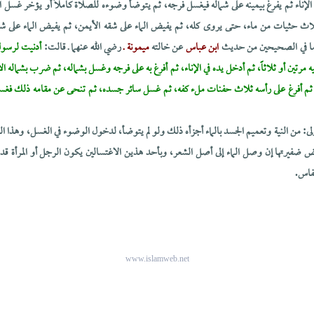
 الإناء ثم يفرغ بيمينه على شماله فيغسل فرجه، ثم يتوضأ وضوءه للصلاة كاملاً أو يؤخر غسل ا
ث حثيات من ماء، حتى يروى كله، ثم يفيض الماء على شقه الأيمن، ثم يفيض الماء على شق
 ما في الصحيحين من حديث
ابن عباس
عن خالته
ميمونة ـ
رضي الله عنهما ـ قالت:
أدنيت لرسول 
 مرتين أو ثلاثاً، ثم أدخل يده في الإناء، ثم أفرغ به على فرجه وغسل بشماله، ثم ضرب بشماله ا
م أفرغ على رأسه ثلاث حفنات ملء كفه، ثم غسل سائر جسده، ثم تنحى عن مقامه ذلك فغسل رج
ى: من النية وتعميم الجسد بالماء أجزأه ذلك ولو لم يتوضأ، لدخول الوضوء في الغسل، وهذا الغ
نقض ضفيرتها إن وصل الماء إلى أصل الشعر، وبأحد هذين الاغتسالين يكون الرجل أو المرأة قد
نفاس.
www.islamweb.net