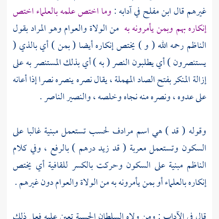
غيرهم قال
ابن مفلح
في آدابه :
وما اختص علمه بالعلماء اختص
إنكاره بهم وبمن يأمرونه به
من الولاة والعوام وهو المراد بقول
الناظم
رحمه الله ( و ) يختص إنكاره أيضا ( بمن ) أي بالذي (
يستنصرون ) أي يطلبون النصر ( به ) أي بذلك المستنصر به على
إزالة المنكر بفتح الصاد المهملة ، يقال نصره ينصره نصرا إذا أعانه
على عدوه ، ونصره منه نجاه وخلصه ، والنصير الناصر .
وقوله ( قد ) هي اسم مرادف لحسب تستعمل مبنية غالبا على
السكون وتستعمل معربة ( قد زيد درهم ) بالرفع ، وفي كلام
الناظم
مبنية على السكون وحركت بالكسر للقافية أي يختص
إنكاره بالعلماء أو بمن يأمرونه به من الولاة والعوام دون غيرهم .
قال في الآداب : ومن ولاه السلطان الحسبة تعين عليه فعل ذلك