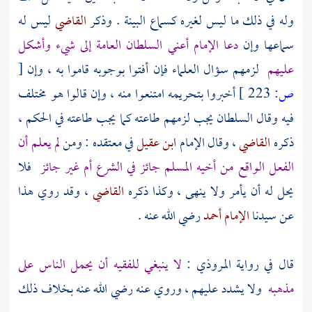
وله في ذلك ما ليس لغيره كسماع البينة . وذكر
القاضي
ليس له
سماعها وإن
دعا الإمام أعني السلطان العامة إلى شيء وأشكل
عليهم
لزمهم سؤال العلماء فإن أفتوا بوجوبه قاموا به ، وإن
[
ص:
223 ]
أخبروا بتحريمه امتنعوا منه ، وإن قالوا هو مختلف
فيه وقال السلطان يجب لزمهم طاعته كما يجب طاعته في الحكم ،
ذكره
القاضي
، وقال الإمام
ابن عقيل
في معتقده : ومن
لم يعلم أن
الفعل الواقع من أخيه المسلم جائز في الشرع أم غير جائز
فلا
يحل له أن يأمر ولا ينهى ، وكذا ذكره
القاضي
، وقد روي هذا
عن سيدنا
الإمام أحمد
رضي الله عنه .
قال في رواية
المروذي
:
لا ينبغي للفقيه أن يحمل الناس على
مذهبه
ولا يشدد عليهم ، وروي عنه رضي الله عنه بخلاف ذلك