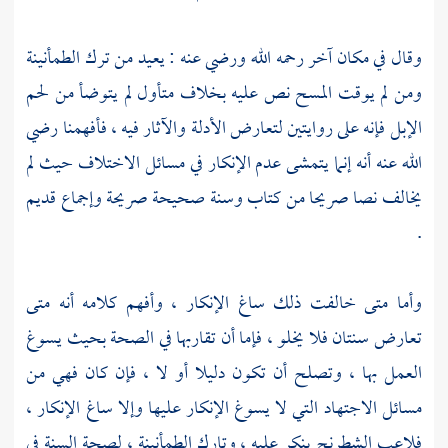
وقال في مكان آخر رحمه الله ورضي عنه : يعيد من ترك الطمأنينة
ومن لم يوقت المسح نص عليه بخلاف متأول لم يتوضأ من لحم
الإبل فإنه على روايتين لتعارض الأدلة والآثار فيه ، فأفهمنا رضي
الله عنه أنه إنما يتمشى عدم الإنكار في مسائل الاختلاف حيث لم
يخالف نصا صريحا من كتاب وسنة صحيحة صريحة وإجماع قديم
.
وأما متى خالفت ذلك ساغ الإنكار ، وأفهم كلامه أنه متى
تعارض سنتان فلا يخلو ، فإما أن تقاربها في الصحة بحيث يسوغ
العمل بها ، وتصلح أن تكون دليلا أو لا ، فإن كان فهي من
مسائل الاجتهاد التي لا يسوغ الإنكار عليها وإلا ساغ الإنكار ،
فلاعب الشطرنج ينكر عليه ، وتارك الطمأنينة ، لصحة السنة في