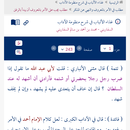
الرئيسية
غذاء الألباب في شرح منظومة الآداب
تراجم الأعلام
مطلب في الأمر بالمعروف والنهي عن المنكر
مطلب يجب على الآمر بالمعروف أن يبدأ بالرفق
غذاء الألباب في شرح منظومة الآداب
السفاريني - محمد بن أحمد بن سالم السفاريني
جزء
صفحة
1
243
( تتمة ) قال
مثنى الأنباري
: قلت
لأبي عبد الله
ما تقول إذا
ضرب رجل رجلا بحضرتي أو شتمه فأرادني أن أشهد له عند
السلطان
؟ قال إن خاف أن يتعدى عليه لم يشهد ، وإن لم يخف
شهد .
( فائدة ) : قال في الآداب الكبرى : لعل كلام
الإمام أحمد
في الأمر
يرفعه يعني مع إقامته للحد على الوجه المأمور به على الاستحباب