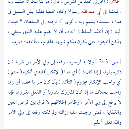
الخلال
: أخبرني
محمد بن أشرس
، قال : مر بنا سكران فشتم ربه
. فبعثنا إلى
أبي عبد الله
رسولا وكان مختفيا فقلنا أيش السبيل في
هذا ، سمعناه يشتم ربه ، أترى أن نرفعه إلى السلطان ؟ فبعث
إلينا : إن أخذه السلطان أخاف أن لا يقيم عليه الذي ينبغي ،
ولكن أخيفوه حتى يكون منكم شبيها بالهارب ، فأخفناه فهرب .
[
ص:
243 ]
ولا بد لوجوب رفعه إلى ولي الأمر من شرط ثان
ذكره بقوله ( إذا كان ذا ) أي هذا ( الإنكار ) الذي أنكره ( حتم )
أي واجب الإنكار مجزوم ( التأكد ) بأن كان حراما محضا أو ترك
واجب بخلاف ما إذا كان المتروك مندوبا أو الفعل مكروها فإنه
لا يرفع إلى ولي الأمر ، وظاهر إطلاقهم لا فرق بين فرض العين
والكفاية ، فمتى وجبت عليه إزالته ولم تمكنه رفعه إلى ولي الأمر
والله تعالى أعلم .