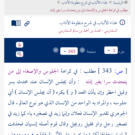
الرئيسية
غذاء الألباب في شرح منظومة الآداب
تراجم الأعلام
مطلب في كراهة الجلوس والإصغاء إلى من يتحدث سرا بغير إذنه
غذاء الألباب في شرح منظومة الآداب
السفاريني - محمد بن أحمد بن سالم السفاريني
جزء
صفحة
1
343
[
ص:
343 ]
مطلب : في كراهة
الجلوس والإصغاء إلى من
يتحدث سرا بغير إذنه
: وأن يجلس الإنسان عند محدث بسر
وقيل احظر وإن يأذن اقعد ( و ) يكره ( أن يجلس الإنسان ) أي
جلوسه ، والمراد به الواحد من الإنسان الذي هو نوع العالم ، قال
الجوهري
تقدير الإنسان فعلان وإنما زيد في تصغيره ياء كما زيد في
تصغير رجل واو فقيل رويجل وقال قوم أصله إنسيان فحذفت
الياء استخفافا لكثرة ما يجري على الألسنة فإذا صغروه ردوها ،