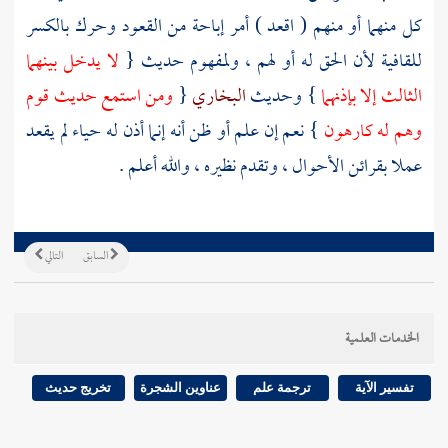
كل منهما أو منهم ( اقعد ) أمر إباحة من القعود وحرك بالكسر
للقافية لأن الحق له أو لهم ، ولمفهوم حديث {
لا يدخل بينهما
الثالث إلا بإذنهما
} وحديث
البخاري
{
ومن استمع حديث قوم
وهم له كارهون
} نعم إن علم أو ظن أنه إنما أذن له حياء لم يقعد
عملا بقرائن الأحوال ، وتقدم نظيره ، والله أعلم .
السابق
التالي
الخدمات العلمية
تفسير الآية
ترجمة علم
عناوين الشجرة
تخريج حديث