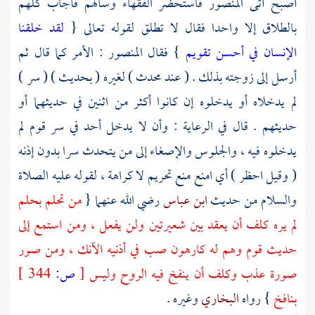
أصبح أتى
المنصور
فاستحضر الفقهاء وسألهم فأجاب كلهم
بالطلاق إلا واحدا فقال لا تطلق لقوله تعالى {
لقد خلقنا
الإنسان في أحسن تقويم
} فقال
المنصور
: الأمر كما قال ثم
أرسل إلى زوجته بذلك . ( عند محدث ) لغيره ( بحديث ) ( سر )
لم يدخلاه أو يدخلوه إن كانوا أكثر من اثنين في حديثهما أو
حديثهم . قال في الرعاية : وأن لا يدخل أحد في سر قوم لم
يدخلوه فيه ، والجلوس والإصغاء إلى من يتحدث سرا بدون إذنه
( وقيل احظر ) أي امنع منع تحريم لا كراهة ، لقوله عليه الصلاة
والسلام من حديث
ابن عباس
رضي الله عنهما {
من تحلم بحلم
لم يره كلف أن يعقد بين شعيرتين ولن يفعل ، ومن استمع إلى
حديث قوم وهم له كارهون صب في أذنيه الآنك ، ومن صور
صورة عذب وكلف أن ينفخ فيه الروح وليس
[
ص:
344 ]
بنافخ
} رواه
البخاري
وغيره .