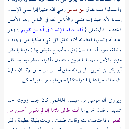
واستدلوا عليه بقول
ابن عباس
رضي الله عنهما إنما سمي الإنسان
إنسانا لأنه عهد إليه فنسي والأناس لغة في الناس وهو الأصل
فخفف . قال تعالى {
لقد خلقنا الإنسان في أحسن تقويم
} وهو
اعتداله وتسوية أعضائه لأنه خلق كل شيء منكبا على وجهه ،
وخلقه سويا أو له لسان زلق ، وأصابع يقبض بها ; مزينا بالعقل
مؤدبا بالأمر ، مهذبا بالتمييز ، يتناول مأكوله ومشروبه بيده قال
أبو بكر بن العربي
: ليس لله خلق أحسن من خلق الإنسان ، فإن
الله خلقه حيا عالما قادرا متكلما سميعا بصيرا مدبرا حكيما .
ويروى أن
موسى بن عيسى الهاشمي
كان يحب زوجته حبا
شديدا ; فقال لها يوما
أنت طالق ثلاثا إن لم تكوني أحسن من
القمر
، فاحتجبت عنه وقالت طلقت ، وبات بليلة عظيمة ، فلما