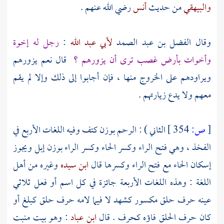
والبيهقي
من حديث
أنس
رضي الله عنهم .
وقال
الفضل بن عبد الصمد
لأبي عبد الله
:
رجل له إخوة
وأخوات بأرض غصب ترى أن يزورهم ؟
قال نعم يزورهم
ويراودهم على الخروج منها ، فإن أجابوا إلى ذلك وإلا لم يقم
معهم ولا يدع زيارتهم .
[
ص:
354 ]
الثاني ) : الرحم بوزن كتف وفيه اللغات الأربع في
الفخذ ، وهي فتح الراء وكسر الحاء وكسر الراء بوزن إبل ويجوز
إسكان الحاء مع فتح الراء وكسرها قال
ابن سيده
وغيره من أهل
اللغة : وهذه اللغات الأربعة جائزة في كل اسم أو فعل ثلاثي
عينه حرف حلق مكسور كشهد لا فيما لامه حرف حلق كبلغ أو
كان حرف الحلق فاؤه كحرف . قال
ابن عباد
: وهو بيت منبت