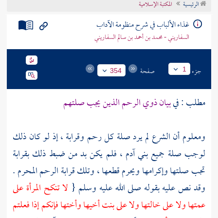
الرئيسية
المكتبة الإسلامية
تراجم الأعلام
غذاء الألباب في شرح منظومة الآداب
السفاريني - محمد بن أحمد بن سالم السفاريني
جزء
صفحة
1
354
مطلب : في
بيان ذوي الرحم الذين يجب صلتهم
ومعلوم أن الشرع لم يرد صلة كل رحم وقرابة ، إذ لو كان ذلك
لوجب صلة جميع بني
آدم
، فلم يكن بد من ضبط ذلك بقرابة
تجب صلتها وإكرامها ويحرم قطعها ، وتلك قرابة الرحم المحرم .
وقد نص عليه بقوله صلى الله عليه وسلم {
لا تنكح المرأة على
عمتها ولا على خالتها ولا على بنت أخيها وأختها فإنكم إذا فعلتم