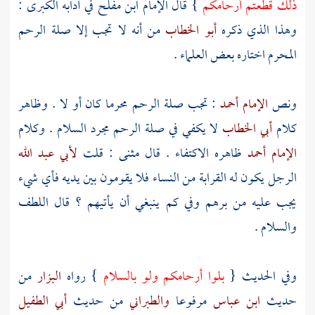
ذلك قطعتم أرحامكم
} قال
الإمام ابن مفلح
في آدابه الكبرى :
وهذا الذي ذكره
أبو الخطاب
من أنه لا تجب إلا صلة الرحم
المحرم اختاره بعض العلماء .
ونص
الإمام أحمد
: تجب صلة الرحم محرما كان أو لا . وظاهر
كلام
أبي الخطاب
لا يكفي في صلة الرحم مجرد السلام . وكلام
الإمام أحمد
ظاهره الاكتفاء . قال
مثنى
: قلت
لأبي عبد الله
الرجل يكون له القرابة من النساء فلا يقومون بين يديه فأي شيء
يجب عليه من برهم وفي كم ينبغي أن يأتيهم ؟ قال اللطف
والسلام .
وفي الحديث {
بلوا أرحامكم ولو بالسلام
} رواه
البزار
من
حديث
ابن عباس
مرفوعا
والطبراني
من حديث
أبي الطفيل