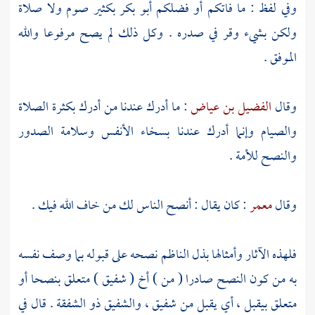
وفي لفظ : ما فاتكم أو فضلكم
أبو بكر
بكثير صوم ولا صلاة
ولكن بشيء وقر في صدره . وكل ذلك لم يصح مرفوعا والله
الموفق .
وقال
الفضيل بن عياض
: ما أدرك عندنا من أدرك بكثرة الصلاة
والصيام وإنما أدرك عندنا بسخاء الأنفس وسلامة الصدور
والنصح للأمة .
وقال
معمر
: كان يقال : أنصح الناس لك من خاف الله فيك .
فلهذه الآثار وأمثالها بذل
الناظم
نصحه على قبوله بما وصف نفسه
به من كون النصح صادرا ( من ) أخ ( شفيق ) متعلق بنصحا أو
متعلق بيقبل ، أي يقبل من شفيق ، والشفيق ذو الشفقة . قال في