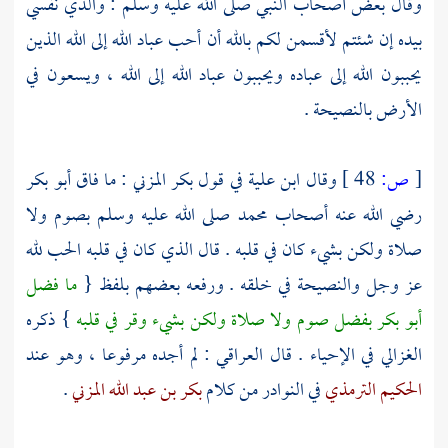
وقال بعض أصحاب النبي صلى الله عليه وسلم : والذي نفسي
بيده إن شئتم لأقسمن لكم بالله أن أحب عباد الله إلى الله الذين
يحببون الله إلى عباده ويحببون عباد الله إلى الله ، ويسعون في
الأرض بالنصيحة .
[
ص:
48 ]
وقال
ابن علية
في قول
بكر المزني
: ما فاق
أبو بكر
رضي الله عنه أصحاب
محمد
صلى الله عليه وسلم بصوم ولا
صلاة ولكن بشيء كان في قلبه . قال الذي كان في قلبه الحب لله
عز وجل والنصيحة في خلقه . ورفعه بعضهم بلفظ {
ما فضل
أبو بكر
بفضل صوم ولا صلاة ولكن بشيء وقر في قلبه
} ذكره
الغزالي
في الإحياء . قال
العراقي
: لم أجده مرفوعا ، وهو عند
الحكيم الترمذي
في النوادر من كلام
بكر بن عبد الله المزني
.