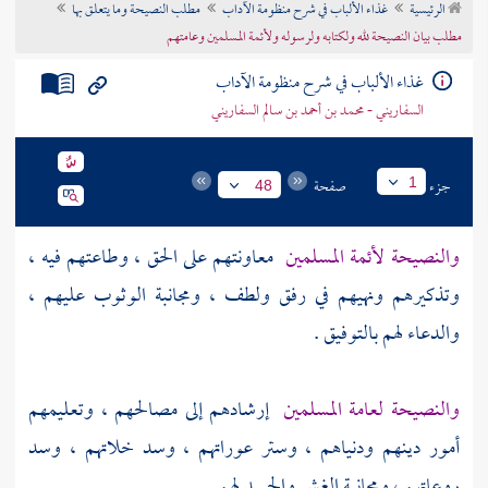
الرئيسية
غذاء الألباب في شرح منظومة الآداب
مطلب النصيحة وما يتعلق بها
تراجم الأعلام
مطلب بيان النصيحة لله ولكتابه ولرسوله ولأئمة المسلمين وعامتهم
غذاء الألباب في شرح منظومة الآداب
السفاريني - محمد بن أحمد بن سالم السفاريني
جزء
صفحة
1
48
والنصيحة لأئمة المسلمين
معاونتهم على الحق ، وطاعتهم فيه ،
وتذكيرهم ونهيهم في رفق ولطف ، ومجانبة الوثوب عليهم ،
والدعاء لهم بالتوفيق .
والنصيحة لعامة المسلمين
إرشادهم إلى مصالحهم ، وتعليمهم
أمور دينهم ودنياهم ، وستر عوراتهم ، وسد خلاتهم ، وسد
روعاتهم ، ومجانبة الغش والحسد لهم .