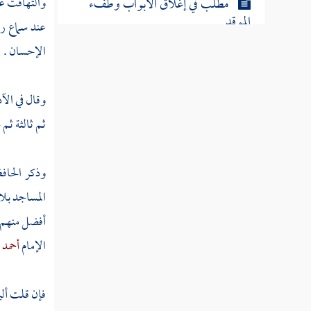
والتهافت عل
مطلب في إغلاق الأبواب وطفء
الموقد
عند سماع رق
الإحسان .
مطلب إن الله يحب العطاس ويكره
التثاؤب
وقال في ال
ثم ثالثة ث
مطلب فيما يقول العاطس وما يقول
له المشمت
وذكر الحاف
المساجد بلا
فوائد في العطاس
أفضل منهم 
الإمام
أحمد
ر
مطلب لا يستحب تشميت الذمي
فإن قلت أل
مطلب إذا ترك العاطس الحمد هل