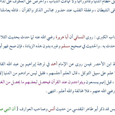
ى حطام الدنيا وقاذوراتها ولا تهافت الذباب ، والحرص على العكوف على لذا
ى الشيطان ، وغفلة القلب عند حضور مجالس الذكر والقرآن . فالله يعاملنا بال
آداب الكبرى : روى
النسائي
أن
أبا هريرة
رضي الله عنه لما حدث بحديث الثلاثة 
م حدث به . والحديث في صحيح
مسلم
وغيره بدون هذه الزيادة ، فإن صح فهو
ظ
ابن الأحصر
فيمن روى عن الإمام
أحمد
في ترجمة
إبراهيم بن عبد الله الق
 علم على سبيل التوكل ، قال العلم أجلسهم ، فقيل ليس مرادهم من الدنيا إل
، قيل إنهم يسمعون
ويتواجدون عند القرآن فيحصل لبعضهم ما يحصل من الغ
ضي الله عنهم ، فلا مخالفة والله أعلم . انتهى .
يس قد ذكر
أبو طاهر المقدسي
من حديث
أنس
وصاحب العوارف {
أن النبي ص