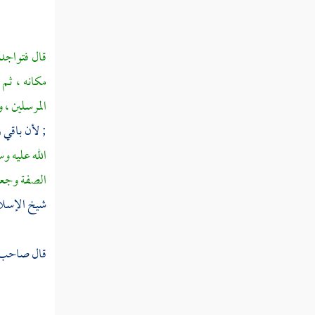
يستحب تذكاره أم لا
مطلب في تغطية الفم وكظمه عند
قال فتواجد
التثاؤب
مكانه ، ثم 
المرسلين ، 
الطب والتداوي
; لأن باقي
الله عليه و
مطلب فيما يجوز به التداوي وما لا
الصفة وجعلو
يجوز
شيخ الإسلام
مطلب في معنى الخوف ومراتبه
قال صاحب ت
مطلب في حسن الظن
مطلب تشرع للمرضى العيادة