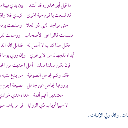
ما قيل
أبو محذورة
قد أنشدا بين يدي نبينا 
قد لسعت يا قوم حية الهوى كبدي فلا راق ل
حتى تواجد النبي ذو العلا وسقطت بردته ب
فقسمت قالوا على الأصحاب ورسمت للرقع
فكل هذا كذب لا أصل له فقاتل الله الذ
أبداه للجهال من لا يرعوي وإن روي يوما 
فإن تكن مقلدا فقلد أهل الحديث من الح
فكم وكم لجاهل
الصوفية
من بدع تشبه ذ
يروونها لجاهل عن جاهل بصيغة الجزم مع
معتقدين أنهم أئمة هداة هدي لهوادي 
لا سيما أرباب ذي الزوايا فما مزاياهم سو
يات . والله ولي الإثبات .