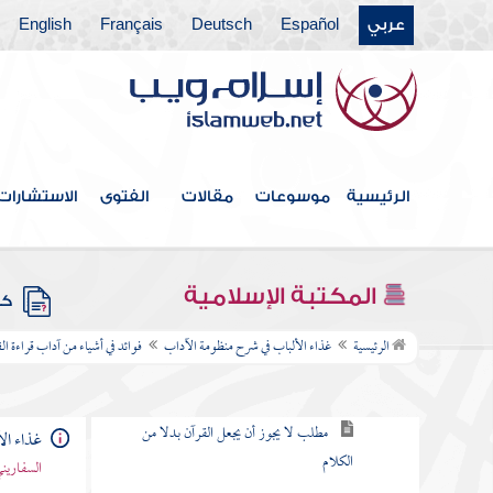
بسط الرزق وتأخير الأجل
عربي
Español
Deutsch
Français
English
مطلب في بيان حسن الخلق
مطلب إذا كان للمرأة أزواج لمن تكون في
الآخرة
بر الوالدين
الرئيسية
موسوعات
مقالات
الفتوى
الاستشارات
مطلب في الحمام وكيفية الدخول فيها
والاستحمام
المكتبة الإسلامية
كتب
فوائد في أشياء من آداب قراءة القرآن
الرئيسية
غذاء الألباب في شرح منظومة الآداب
فوائد في أشياء من آداب قراءة ال
مطلب في قراءة القرآن بالألحان
مطلب لا يجوز أن يجعل القرآن بدلا من
غذاء ال
الكلام
السفاريني