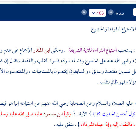
صفحة
406
لاستماع للقراءة والخشوع
) : يستحب
استماع القراءة للآية الشريفة
. وحكى
ابن المنذر
الإجماع على عدم و
ام
رضي الله عنه على الخشوع وفضله ، وذم قسوة القلب والغفلة ، فقال إن ق
لى قسمين مقتصد وسابق ، والسابقون يختصون بالمستحبات ، والمقتصدون الأبر
ؤلاء فهو ظالم لنفسه .
 عليه الصلاة والسلام وعن الصحابة رضي الله عنهم عن استماعه إنما هو فيض ا
 نزل أحسن الحديث كتابا
} الآية . {
وقرأ
ابن مسعود
عليه صلى الله عليه وسلم 
فالتفت إليه وإذا عيناه تذرفان
} . متفق عليه .