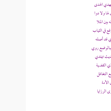
مهدي الهدى
ها ولا دوا
ين الملا
 في الثياب
ي قد أصله
فبالوضع روي
ديث تهتدي
ي القضية
 التغافل
الأمة
ى الرزايا