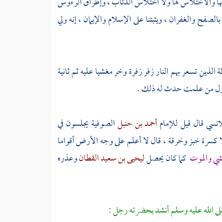
تها والاختلاس لها ولا اختلاس الذئاب ، وإطراق الرءوس
صفح والغفران ، ويثبتنا على الإسلام والإيمان ، إنه ولي
الذين تسعر بهم النار زفر زفرة وخر مغشيا عليه ثم ثانية
 أول من علمت حدث له ذلك .
لانسي
قال قيل للإمام
أحمد بن حنبل
الصوفية يجلسون في
ا كسرة خبز وخرقة ، قال لا أعلم على وجه الأرض أقواما
شي والموت
كما كان يحصل
ليحيى بن سعيد القطان
وعذره
لى الله عليه وسلم أنشد بحضرته رجل :