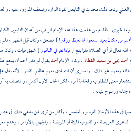
الغشي ونحو ذلك فحدث في التابعين لقوة الوارد وضعف المورود عليه . والصحا
اب الكبرى : فأقدم من علمت هذا عنه الإمام
الرباني
من أعيان التابعين الكبا
أتهم من مكان بعيد سمعوا لها تغيظا وزفيرا
} فصعق ، وكان قبل الظهر ، فلم يف
 الله تعالى قرأ في الصلاة فلما بلغ {
فإذا نقر في الناقور
} شهق فمات ، وكان هذا 
م
أحمد
يحيى بن سعيد القطان
. وكان الإمام
أحمد
يقول لو قدر أحد أن يدفع هذ
حاله ومنهم غير ذلك . ولعمري أن الصادق منهم عظيم القدر ; لأنه يدل عل
تشعار معنى المطلوب وفخامة أمره ، لكن الحال الأول أكمل ، والمتصف به أ
 جنانه ورسوخ بنيانه .
سيما في هذه الأزمان التزوير والتلبيس ، وأكثر من ترى ممن يدعي ذلك في عص
الدعوى العريضة ، والقلوب الميتة أو المريضة ، والجهل بالأوامر ، وعدم معرف