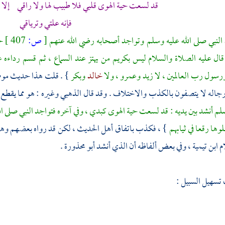
قد لسعت حية الهوى قلبي فلا طبيب لها ولا راقي إلا
فإنه علتي وترياقي
 النبي صلى الله عليه وسلم وتواجد أصحابه رضي الله عنهم
[
ص:
407 ]
ح
قال عليه الصلاة والسلام ليس بكريم من يهتز عند السماع ، ثم قسم رداءه 
ورسول رب العالمين ، لا
زيد
وعمرو
، ولا
خالد
وبكر
} . قلت هذا حديث موض
 رجاله لا يتصفون بالكذب والاختلاف . وقد قال
الذهبي
وغيره : هو مما يقطع 
سلم أنشد بين يديه : قد لسعت حية الهوى كبدي ، وفي آخره فتواجد النبي صلى
ها رقعا في ثيابهم
} ، فكذب باتفاق أهل الحديث ، لكن قد رواه بعضهم وهم
 ابن تيمية
، وفي بعض ألفاظه أن الذي أنشد
أبو محذورة
.
سهيل السبيل :