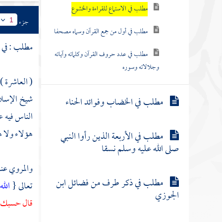
مطلب في الاستماع للقراءة والخشوع
جزء
1
مطلب في أول من جمع القرآن وسماه مصحفا
مطلب : في ا
مطلب في عدد حروف القرآن وكلماته وآياته
وجلالاته وسوره
( العاشرة 
شيخ الإسل
مطلب في الخضاب وفوائد الحناء
الناس فيه ع
هؤلاء ولا ه
مطلب في الأربعة الذين رأوا النبي
صلى الله عليه وسلم نسقا
والمروي عنه
مطلب في ذكر طرف من فضائل ابن
تعالى {
الله
الجوزي
قال حسبك ، 