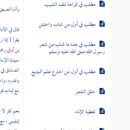
مطلب في كراهة نتف الشيب
وأما الصعق 
مطلب في أول من شاب واختتن
قال في الآد
يقرأ {
إذا ر
مطلب في عدد ما شاب من شعر
بن أوفى
رحمه
رسول الله صلى الله عليه وسلم
سيدنا الإما
الصادق في 
مطلب في أول من اخترع علم البديع
وقدره ، واس
مع ثبات قوة
حلق الشعر
نعم كثر لا 
تغطية الإناء
إبليس ، مع 