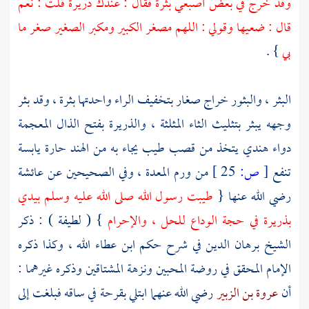
وقد خرج في بعض أصبعي بثرة فقال : عندك ذريرة قلت : نعم
قال : ضعيها وقولي : اللهم مصغر الكبير ومكبر الصغير صغر ما
بي
} .
البثر ، والبثور خراج صغار بتخفيف الراء واحدتها بثرة ، وقد بثر
وجهه يبثر بتثليث الثاء المثلثة ، والذريرة بفتح الذال المعجمة
دواء هندي يتخذ من قصب طيب يجاء به من
الهند
حارة يابسة
تنفع
[
ص:
25 ]
من ورم المعدة ، وفي الصحيحين عن
عائشة
رضي الله عنها {
طيبت رسول الله صلى الله عليه وسلم بيدي
بذريرة في حجة الوداع للحل ، والإحرام
} ( لطيفة ) : ذكر
الشيخ
برهان الدين
في شرح حكم
ابن عطاء الله
، وكذا ذكره
الإمام المحقق في روضة المحبين ونزهة المشتاقين وذكره غيرهما :
أن
عروة بن الزبير
رضي الله عنهما ابتلي بقرحة في ساقه فبلغت إلى