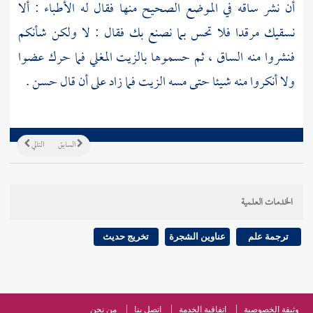
أن نشر ساقه في الموضع الصحيح منها فقال له الأطباء : ألا
نسقيك مرقدا فلا تحس بما نصنع بك فقال : لا ولكن شأنكم
فنشروا منه الساق ، ثم حسموها بالزيت المغلي فما حرك عضوا
ولا أنكروا منه شيئا حتى مسه الزيت فما زاد على أن قال حسن .
السابق
التالي
الخدمات العلمية
ترجمة علم
عناوين الشجرة
تخريج حديث
وثيقة الخصوصية
اتفاقية الخدمة
اتصل بنا
من نحن