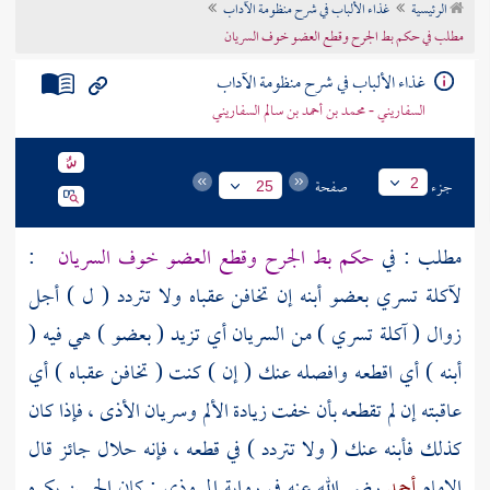
الرئيسية
غذاء الألباب في شرح منظومة الآداب
تراجم الأعلام
مطلب في حكم بط الجرح وقطع العضو خوف السريان
غذاء الألباب في شرح منظومة الآداب
السفاريني - محمد بن أحمد بن سالم السفاريني
جزء
صفحة
2
25
مطلب : في
حكم بط الجرح وقطع العضو خوف السريان
:
لآكلة تسري بعضو أبنه إن تخافن عقباه ولا تتردد ( ل ) أجل
زوال ( آكلة تسري ) من السريان أي تزيد ( بعضو ) هي فيه (
أبنه ) أي اقطعه وافصله عنك ( إن ) كنت ( تخافن عقباه ) أي
عاقبته إن لم تقطعه بأن خفت زيادة الألم وسريان الأذى ، فإذا كان
كذلك فأبنه عنك ( ولا تتردد ) في قطعه ، فإنه حلال جائز قال
الإمام
أحمد
رضي الله عنه في رواية
المروذي
: كان
الحسن
يكره