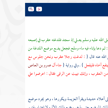
 صلى الله عليه وسلم يصلي إذ سجد فلدغته عقرب في إصبعه
ل : ثم دعا بإناء فيه ماء وملح فجعل يضع موضع اللدغة من
لله عنه قال {
: لدغت رجلا عقرب ونحن جلوس مع
ينفع أخاه فليفعل
} . وفي رواية {
جاء آل
عمرو بن العاص
ها من العقرب ، وإنك نهيت عن الرقى فقال : اعرضوا علي
لى أعلاه حديدة ويقرأ العزيمة ويكررها ، وهو يجرد موضع
ذلك الموضع حتى يذهب جميع ذلك الألم ولا اعتبار بفتور