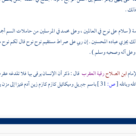
ذلك .
ة ( سلام على
نوح
في العالمين ، وعلى
محمد
في المرسلين من حاملات السم أجمع
لك يجزي عباده المحسنين . إن ربي على صراط مستقيم
نوح
نوح
قال لكم
نوح
م
وعلى آله وصحبه وسلم ) .
إمام
ابن الصلاح
رقية العقرب
قال : ذكر أن الإنسان يرقى بها فلا تلدغه عقر
له وبالله
[
ص:
31 ]
باسم
جبريل
وميكائيل
كازم كازم زين آدم فنيزا إلى مزن ي