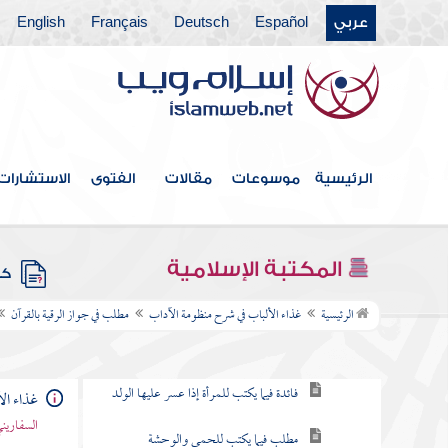
مطلب يجوز نظر العورة من الأجنبي
في مواضع
عربي
Español
Deutsch
Français
English
مطلب في حكم قطع البواسير
مطلب في حكم بط الجرح وقطع
العضو خوف السريان
الرئيسية
موسوعات
مقالات
الفتوى
الاستشارات
مطلب في كراهة الكي إلا لحاجة
المكتبة الإسلامية
كتب
مطلب في جواز الرقية بالقرآن
الرئيسية
غذاء الألباب في شرح منظومة الآداب
مطلب في جواز الرقية بالقرآن
مطلب يحرم الرقى والتعوذ بطلسم وعزيمة
فائدة فيما يكتب للمرأة إذا عسر عليها الولد
غذاء ال
السفاريني
مطلب فيما يكتب للحمى والوحشة