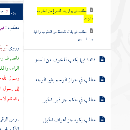
مطلب فيما يرقى به الملدوغ من العقرب
جزء
2
وغيرها
مطلب :
فيم
مطلب فيما يقال للحفظ من العقرب والحية
ويد السارق
وروى
أبو ب
فانصرف رسول
فائدة فيما يكتب للخوف من العدو
الماء ، والم
رسول الله ص
مطلب في جواز الوسم بغير الوجه
إلى رسول ال
رقياكم لا ب
مطلب في حكم جز ذيل الخيل
. ومن الرقى
مطلب يكره جز أعراف الخيل
الألم بالحد