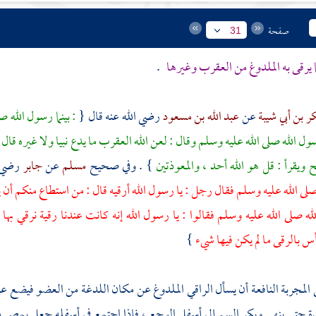
صفحة
31
ا يرقى به الملدوغ من العقرب وغيرها
.
كر بن أبي شيبة
عن
عبد الله بن مسعود
رضي الله عنه قال {
: بينما رسول الله
 الله صلى الله عليه وسلم وقال : لعن الله العقرب ما يدع نبيا ولا غيره قا
لح ويقرأ : قل هو الله أحد ، والمعوذتين
} . وفي صحيح
مسلم
عن
جابر
رضي ا
لى الله عليه وسلم فقال رجل : يا رسول الله أرقيه قال : من استطاع منكم أن 
له صلى الله عليه وسلم فقالوا : يا رسول الله إنه كانت عندنا رقية نرقي ب
أس بالرقى ما لم يكن فيها شيء
}
 المجربة النافعة أن يسأل الراقي الملدوغ عن مكان اللدغة من العضو فيضع ع
يدة حتى ينهى ويكر السم إلى أسفل الوجع ، فإذا اجتمع في أسفله جعل يمص 