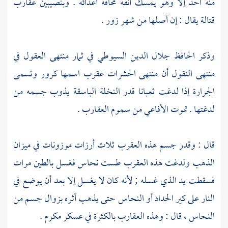
منه أحد إلا وهو يمسك أنفه مخافة أعدائه .
وبنصيبين
عقارب
قتالة يقال : إن أصلها من شهر زور .
وذكر
الحافظ جلال الدين السيوطي
في ثمار منتهى العقول في
منتهى النقول أن منتهى الحشرات عقرب اسمها كرور وتسمى
الجرارة إذا لدغت ثعبانا قدر النخلة الباسقة يذوب جسمه من
لدغتها . تموت الأفاعي من سموم العقارب .
قال : وقدر جسم هذه العقرب ثلاث أرزات موزونات في ميزان
الذهب ولدغت هذه العقرب طست نحاس فغسل بالطين مرات
فسقطت يد الذي غسله ; لأنه كان لا يغسل إلا بعد أن يوضع في
النار على كير الحداد أو النحاس حتى يذهب أثره بزوال جسم من
النحاس ، قال : وهذه العقارب بالكثرة في
عسكر مكرم
.