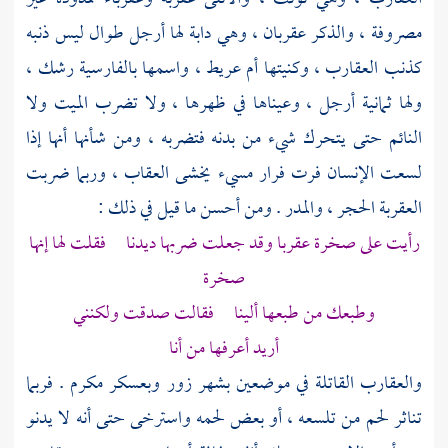
مصروفة ، والذكر عقربان ، وهي دابة لها أرجل طوال ليس ذنبه
كذنب العقارب ، وكنيتها أم عريط ، واسمها بالفارسية رشك ،
ولها ثمانية أرجل ، وعيناها في ظهرها ، ولا تضرب الميت ولا
النائم حتى يتحرك شيء من بدنه فتضربه ، ومن شأنها أنها إذا
لسعت الإنسان فرت فرار مسيء يخشى العقاب ، وربما ضربت
العقربة الحجر ، والمدر . ومن أحسن ما قيل في ذلك :
رأيت على صخرة عقربا وقد جعلت ضربها ديدنا فقلت لها إنها
صخرة
وطبعك من طبعها ألينا فقالت صدقت ولكنني
أريد أعرفها من أنا
والعقارب القاتلة في موضعين
بشهر زور
وبعسكر مكرم
. فربما
تناثر لحم من تلسعه ، أو بعض لحمه واسترخى حتى أنه لا يدنو