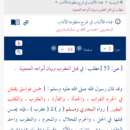
الرئيسية
غذاء الألباب في شرح منظومة الآداب
تراجم الأعلام
مطلب في قتل العقرب وبيان أنواعه العجيبة
غذاء الألباب في شرح منظومة الآداب
السفاريني - محمد بن أحمد بن سالم السفاريني
جزء
صفحة
2
53
[
ص:
53 ]
مطلب : في
قتل العقرب وبيان أنواعه العجيبة
.
وقد قال رسول الله صلى الله عليه وسلم : {
خمس فواسق يقتلن
في الحرم الغراب ، والحدأة ، والفأرة ، والعقرب ، والكلب
العقور
} رواه
البخاري
ومسلم
( و ) ك ( عقرب ) ، فإنه يحسن
قتلها في الحل ، والحرم للحلال ، والمحرم ، والعقرب واحد
العقارب ، وهي تؤنث ، والأنثى عقربة وعقرباء ممدودة غير