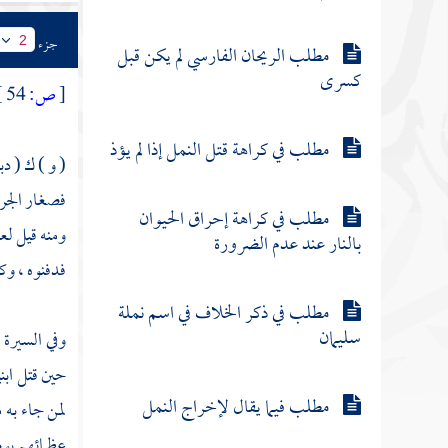
جزء
2
مطلب الريحان الفارسي لم يكن قبل
كسرى
[
ص:
54 ]
مطلب في كراهة قتل النمل إذا لم يؤذ
( و ) ك ( دب
فصغار الجراد
مطلب في كراهة إحراق الحيوان
ومنه قيل
لع
بالنار عند عدم الضرورة
فدفنوه ، وك
مطلب في ذكر الخلاف في اسم نملة
سليمان
وفي السيرة ا
حين قتل ابن
مطلب فيما يقال لإخراج النمل
لمن جاء به 
عظمائهم يو