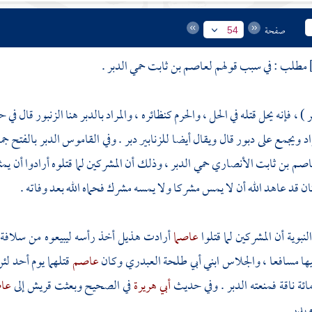
صفحة
54
مطلب : في سبب قولهم
لعاصم بن ثابت
حمي الدبر .
ر ) ، فإنه يحل قتله في الحل ، والحرم كنظائره ، والمراد بالدبر هنا الزنبور قال في
 ويجمع على دبور قال ويقال أيضا للزنابير دبر . وفي القاموس الدبر بالفتح جما
اصم بن ثابت الأنصاري
حمي الدبر ، وذلك أن المشركين لما قتلوه أرادوا أن يم
ان قد عاهد الله أن لا يمس مشركا ولا يمسه مشرك فحماه الله بعد وفاته .
لنبوية أن المشركين لما قتلوا
عاصما
أرادت
هذيل
أخذ رأسه ليبيعوه من
سلافة
يها
مسافعا
، والجلاس
ابني
أبي طلحة العبدري
وكان
عاصم
قتلهما يوم
أحد
لئ
مائة ناقة فمنعته الدبر . وفي حديث
أبي هريرة
في الصحيح وبعثت قريش إلى
عا
م
بدر
.