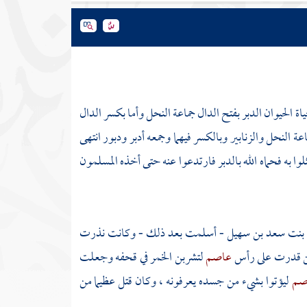
 حياة الحيوان الدبر بفتح الدال جماعة النحل وأما بكسر الدال
عة النحل والزنابير وبالكسر فيهما وجمعه أدبر ودبور انتهى
ثلوا به فحماه الله بالدبر فارتدعوا عنه حتى أخذه المسلمون
 بنت سعد بن سهيل
- أسلمت بعد ذلك - وكانت نذرت
ن قدرت على رأس
عاصم
لتشربن الخمر في قحفه وجعلت
صم
ليؤتوا بشيء من جسده يعرفونه ، وكان قتل عظيما من