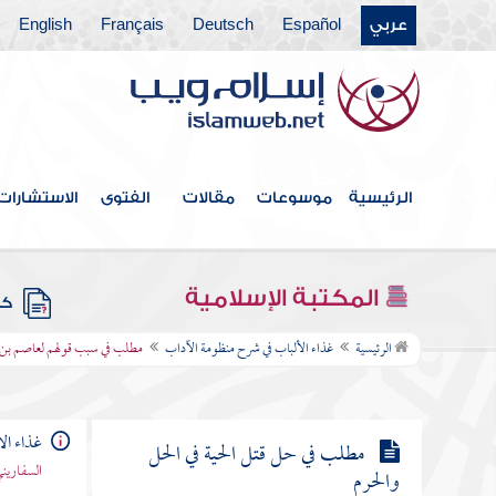
عربي
Español
Deutsch
Français
English
مطلب فيما يورث النسيان
مطلب في سبب تسمية الفأرة
فويسقة
الرئيسية
موسوعات
مقالات
الفتوى
الاستشارات
مطلب في قتل العقرب وبيان أنواعه
العجيبة
المكتبة الإسلامية
كتب
مطلب في سبب قولهم لعاصم بن
الرئيسية
غذاء الألباب في شرح منظومة الآداب
مطلب في سبب قولهم لعاصم بن ث
ثابت حمي الدبر
غذاء ال
مطلب في حل قتل الحية في الحل
السفاريني
والحرم