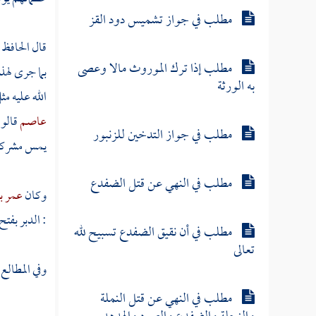
مطلب في جواز تشميس دود القز
قال
الحافظ 
مطلب إذا ترك الموروث مالا وعصى
بما جرى
لهذ
به الورثة
الله عليه م
عاصم
قالو
مطلب في جواز التدخين للزنبور
يمس مشركا و
مطلب في النهي عن قتل الضفدع
وكان
عمر ب
: الدبر بفت
مطلب في أن نقيق الضفدع تسبيح لله
تعالى
وفي المطالع 
مطلب في النهي عن قتل النملة