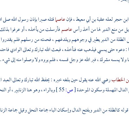
ابن حجر
لعله
عقبة بن أبي معيط
، فإن
عاصما
قتله صبرا بإذن رسول الله صلى ا
يل
من منع الدبر لها من أخذ رأس
عاصم
فأرسلت من يأخذه ، أو عرفوا بذلك و
ثل الظلة من الدبر يطير في وجوههم ويلدغهم ، فحمته من رسلهم فلم يقدروا من
ا : دعوه حتى يمسي فيذهب عنه فنأخذه ، فبعث الله تبارك وتعالى الوادي فاحت
لا يمسه مشرك ، فبر الله عز وجل قسمه ، فلم يروه ولا وصلوا منه إلى شيء .
ن الخطاب
رضي الله عنه يقول حين بلغه خبره : يحفظ الله تبارك وتعالى العبد الم
ح الدال المهملة وسكون الموحدة
[
ص:
55 ]
وبالراء ، وهو هنا الزنابير ، أو الن
قوله كالظلة من الدبر وبفتح الدال وإسكان الباء جماعة النحل وقيل جماعة الزنا