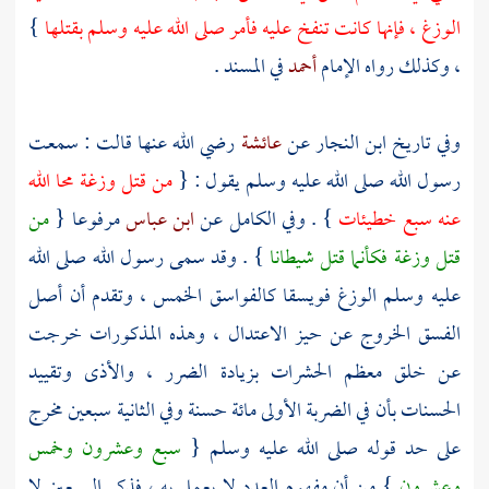
الوزغ ، فإنها كانت تنفخ عليه فأمر صلى الله عليه وسلم بقتلها
}
، وكذلك رواه الإمام
أحمد
في المسند .
وفي تاريخ
ابن النجار
عن
عائشة
رضي الله عنها قالت : سمعت
رسول الله صلى الله عليه وسلم يقول : {
من قتل وزغة محا الله
عنه سبع خطيئات
} . وفي الكامل عن
ابن عباس
مرفوعا {
من
قتل وزغة فكأنما قتل شيطانا
} . وقد سمى رسول الله صلى الله
عليه وسلم الوزغ فويسقا كالفواسق الخمس ، وتقدم أن أصل
الفسق الخروج عن حيز الاعتدال ، وهذه المذكورات خرجت
عن خلق معظم الحشرات بزيادة الضرر ، والأذى وتقييد
الحسنات بأن في الضربة الأولى مائة حسنة وفي الثانية سبعين مخرج
على حد قوله صلى الله عليه وسلم {
سبع وعشرون وخمس
وعشرون
} من أن مفهوم العدد لا يعمل به ، فذكر السبعين لا