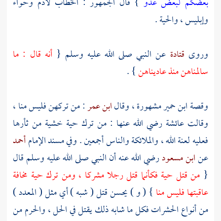
بعضكم لبعض عدو
} قال الجمهور : الخطاب
لآدم
وحواء
وإبليس ، والحية .
وروى
قتادة
عن النبي صلى الله عليه وسلم {
أنه قال : ما
سالمناهن منذ عاديناهن
} .
وقصة
ابن حمير
مشهورة ، وقال
ابن عمر
: من تركهن فليس منا ،
وقالت
عائشة
رضي الله عنها : من ترك حية خشية من ثأرها
فعليه لعنة الله ، والملائكة والناس أجمعين . وفي مسند الإمام
أحمد
عن
ابن مسعود
رضي الله عنه أن النبي صلى الله عليه وسلم قال
{
من قتل حية فكأنما قتل رجلا مشركا ، ومن ترك حية مخافة
عاقبتها فليس منا
} ( و ) يحسن قتل ( شبه ) أي مثل ( المعدد )
من أنواع الحشرات فكل ما شابه ذلك يقتل في الحل ، والحرم من