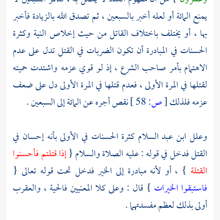
يمنع المائة أو لعله أخبر بالسبعين ، ثم تصدق الله بالزيادة فأخبر
بها ، أو يختلف باختلاف القاتل من حيث إخلاص النية وكثرة
الحسنات في المبادرة أن تكون الضربات في القتل تدل على عدم
الاهتمام بأمر صاحب الشرع ، إذ لو قوي عزمه واشتدت حميته
لقتلها في المرة الأولى ، فعدم قتلها في المرة الأولى دل على ضعف
عزمه فلذلك
[
ص:
58 ]
نقص أجره عن المائة إلى السبعين .
وعلل
ابن عبد السلام
كثرة الحسنات في الأولى بأنه إحسان في
القتل فدخل في قوله : عليه الصلاة والسلام {
إذا قتلتم فأحسنوا
القتلة
} ، أو لأنه مبادرة إلى الخير فدخل تحت قوله تعالى {
فاستبقوا الخيرات
} قال : وعلى كلا المعنيين فالحية ، والعقرب
أولى بذلك لعظم مفسدتهما .