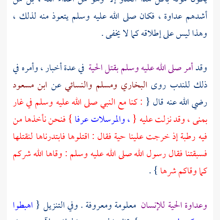
أشدهم عداوة ، فكان صلى الله عليه وسلم يتعوذ منه لذلك ،
وهذا ليس على إطلاقه كما لا يخفى .
وقد
أمر صلى الله عليه وسلم بقتل الحية
في عدة أخبار ، وأمره في
ذلك للندب روى
البخاري
ومسلم
والنسائي
عن
ابن مسعود
رضي الله عنه قال {
: كنا مع النبي صلى الله عليه وسلم في غار
بمنى
، وقد نزلت عليه {
، والمرسلات عرفا
} فنحن نأخذها من
فيه رطبة إذ خرجت علينا حية فقال : اقتلوها فابتدرناها لنقتلها
فسبقتنا فقال رسول الله صلى الله عليه وسلم : وقاها الله شركم
كما وقاكم شرها
} .
وعداوة الحية للإنسان
معلومة ومعروفة . وفي التنزيل {
اهبطوا