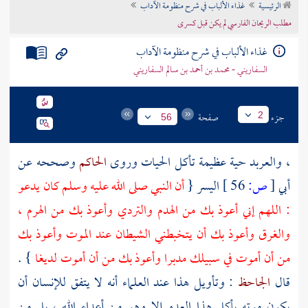
الرئيسية
غذاء الألباب في شرح منظومة الآداب
تراجم الأعلام
مطلب الريحان الفارسي لم يكن قبل كسرى
غذاء الألباب في شرح منظومة الآداب
السفاريني - محمد بن أحمد بن سالم السفاريني
جزء
صفحة
2
56
، والعربد حية عظيمة تأكل الحيات وروى
الحاكم
وصححه عن
أبي
[
ص:
56 ]
اليسر
{
أن النبي صلى الله عليه وسلم كان يدعو
: اللهم إني أعوذ بك من الهدم والتردي وأعوذ بك من الهرم ،
والغرق وأعوذ بك أن يتخبطني الشيطان عند الموت وأعوذ بك
من أن أموت في سبيلك مدبرا وأعوذ بك من أن أموت لديغا
} .
قال
الجاحظ
: وتأويل هذا عند العلماء أنه لا يتفق للإنسان أن
يكون موته بأكل هذا العدو إلا وهو من أعداء الله ، بل من