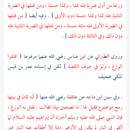
وزغة من أول ضربة فله كذا ، وكذا حسنة ، ومن قتلها في الضربة
الثانية فله كذا وكذا حسنة دون الأولى
} . وفيه أيضا {
من قتلها
في الضربة الأولى فله مائة حسنة ، ومن قتلها في الضربة الثانية فله
دون ذلك وفي الثالثة دون ذلك
} .
وروى
الطبراني
عن
ابن عباس
رضي الله عنهما مرفوعا {
اقتلوا
الوزغ ، ولو في جوف
الكعبة
} لكن في إسناده
عمر بن قيس
المكي
ضعيف
. وفي سنن
ابن ماجه
عن
عائشة
رضي الله عنها {
أنه كان في بيتها
رمح موضوع فقيل لها : ما تصنعين بهذا فقالت : نقتل به الوزغ ،
فإن النبي صلى الله عليه وسلم أخبرنا أن
إبراهيم
عليه السلام لما
ألقي في النار لم يكن في الأرض دابة إلا أطفأت عنه النار غير