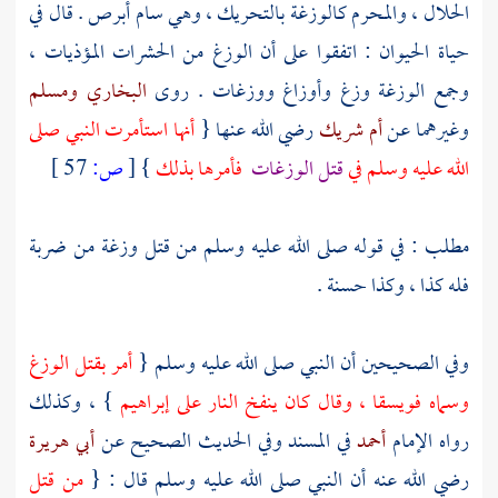
الحلال ، والمحرم كالوزغة بالتحريك ، وهي سام أبرص . قال في
حياة الحيوان : اتفقوا على أن الوزغ من الحشرات المؤذيات ،
وجمع الوزغة وزغ وأوزاغ ووزغات . روى
البخاري
ومسلم
وغيرهما عن
أم شريك
رضي الله عنها {
أنها استأمرت النبي صلى
الله عليه وسلم في
قتل الوزغات
فأمرها بذلك
}
[
ص:
57 ]
مطلب : في قوله صلى الله عليه وسلم من قتل وزغة من ضربة
فله كذا ، وكذا حسنة .
وفي الصحيحين أن النبي صلى الله عليه وسلم {
أمر بقتل الوزغ
وسماه فويسقا ، وقال كان ينفخ النار على
إبراهيم
} ، وكذلك
رواه الإمام
أحمد
في المسند وفي الحديث الصحيح عن
أبي هريرة
رضي الله عنه أن النبي صلى الله عليه وسلم قال : {
من قتل