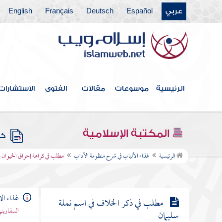
عربي
Español
Deutsch
Français
English
مطلب في حل قتل الحية في الحل
والحرم
مطلب الريحان الفارسي لم يكن قبل
كسرى
الرئيسية
موسوعات
مقالات
الفتوى
الاستشارات
مطلب في كراهة قتل النمل إذا لم يؤذ
المكتبة الإسلامية
كتب
مطلب في كراهة إحراق الحيوان
الرئيسية
غذاء الألباب في شرح منظومة الآداب
مطلب في كراهة إحراق الحيوان با
بالنار عند عدم الضرورة
غذاء ال
مطلب في ذكر الخلاف في اسم نملة
السفاريني
سليمان