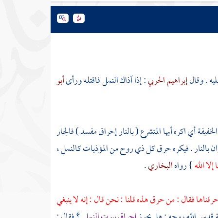
يه . وقال
إبراهيم الحربي
: إذا آذاك النمل فاقتله ورأى
أبو
الخفيفة أي اكره أيها المتشرع ( بالنار إحراق مفسد ) فالجار
وان بالنار . فيكره حرق كل ذي روح من المؤذيات كالنمل ،
 إلا الله
} رواه
البخاري
.
قناها فقال : من حرق هذه قلنا : نحن قال : إنه لا ينبغي
ة
قدس الله روحه : هل يجوز
إحراق بيوت النمل
؟ فقال :