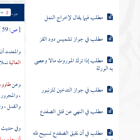
جزء
2
مطلب فيما يقال لإخراج النمل
[
ص:
59 ]
مطلب في جواز تشميس دود القز
والمعتمد أن
مطلب إذا ترك الموروث مالا وعصى
العالية
نملا 
به الورثة
وعن
طاوو
مطلب في جواز التدخين للزنبور
، والمجرور 
والقمل ، وا
مطلب في النهي عن قتل الضفدع
وفي حديث
مطلب في أن نقيق الضفدع تسبيح لله
أن يعذب بال