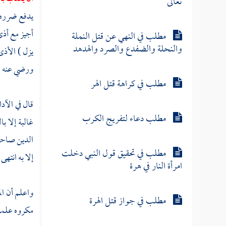
تعالى
يدفع ضرره ب
أجيز مع أذى 
مطلب في النهي عن قتل النملة
والنحلة والضفدع والصرد والهدهد
يزل ) الأذى 
ورضي عنه -
مطلب في كراهة قتل الهر
قال في الآد
مطلب دعاء لتفريج الكرب
غالبة إلا ب
الدين
صاحب 
مطلب في تحقيق قول النبي دخلت
إلا به انتهى 
امرأة النار في هرة
واعلم أن الم
مطلب في جواز قتل الهرة
مكروه علمت 