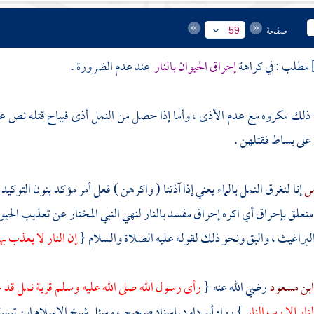
صفحة
59
مطلب : في كراهة
إحراق الحيوان بالنار
عند عدم الضرورة .
 ذلك مكروه مع عدم الأذى ، وأما إذا حصل من النمل أذى فيباح قتله نص عل
على بساط فقتلهن .
س
إنا لنغرق النمل بالماء يعني إذا آذتنا ( واكرهن ) فعل أمر مؤكد بنون التوكيد 
متعلق بإحراق أي اكره إحراق مفسد بالنار لنهي النبي المختار عن تعذيب الحي
لبراغيث ، والبق ونحو ذلك لقوله عليه الصلاة والسلام {
إن النار لا يعذب بها
ابن مسعود
رضي الله عنه {
رأى رسول الله صلى الله عليه وسلم قرية نمل قد حر
نار إلا رب النار
} رواه
أبو داود
بإسناد صحيح ، وسئل شيخ الإسلام
ابن تيمي