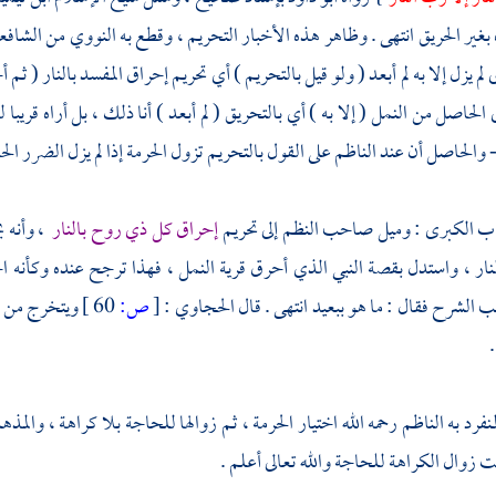
غير الحريق انتهى . وظاهر هذه الأخبار التحريم ، وقطع به
النووي
من الشافعي
لم يزل إلا به لم أبعد ( ولو قيل بالتحريم ) أي تحريم إحراق المفسد بالنار ( ثم 
الحاصل من النمل ( إلا به ) أي بالتحريق ( لم أبعد ) أنا ذلك ، بل أراه قريبا
 والحاصل أن عند
الناظم
على القول بالتحريم تزول الحرمة إذا لم يزل الضرر الح
اب الكبرى : وميل صاحب النظم إلى تحريم
إحراق كل ذي روح بالنار
، وأنه 
النار ، واستدل بقصة النبي الذي أحرق قرية النمل ، فهذا ترجح عنده وكأنه ا
الشرح فقال : ما هو ببعيد انتهى . قال
الحجاوي
:
[
ص:
60 ]
ويتخرج من 
.
نفرد به
الناظم
رحمه الله اختيار الحرمة ، ثم زوالها للحاجة بلا كراهة ، وا
زوال الكراهة للحاجة والله تعالى أعلم .