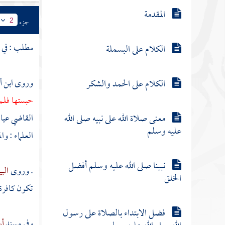
المقدمة
جزء
2
مطلب : في
ت
الكلام على البسملة
وروى
ابن أ
الكلام على الحمد والشكر
حبستها فل
معنى صلاة الله على نبيه صلى الله
القاضي
عي
عليه وسلم
العلماء : وال
نبينا صلى الله عليه وسلم أفضل
. وروى
الب
الخلق
تكون كافرة
فضل الابتداء بالصلاة على رسول
وفي مسند
أب