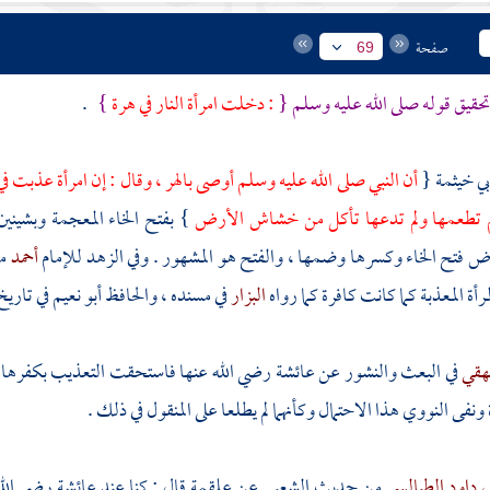
صفحة
69
حقيق قوله صلى الله عليه وسلم {
: دخلت امرأة النار في هرة
}
.
بي خيثمة
{
أن النبي صلى الله عليه وسلم أوصى بالهر ، وقال : إن امرأة عذبت ف
م تطعمها ولم تدعها تأكل من خشاش الأرض
} بفتح الخاء المعجمة وبشيني
اض
فتح الخاء وكسرها وضمها ، والفتح هو المشهور . وفي الزهد للإمام
أحمد
م
مرأة المعذبة كما كانت كافرة كما رواه
البزار
في مسنده
، والحافظ أبو نعيم
في تاري
يهقي
في البعث والنشور عن
عائشة
رضي الله عنها فاستحقت التعذيب بكفرها 
 ونفى
النووي
هذا الاحتمال وكأنهما لم يطلعا على المنقول في ذلك .
ي داود الطيالسي
من حديث
الشعبي
عن
علقمة
قال : كنا عند
عائشة
رضي الله