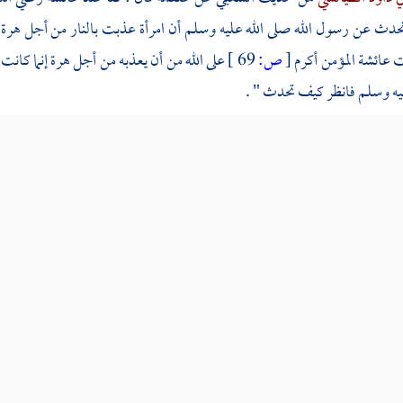
حدث عن رسول الله صلى الله عليه وسلم أن امرأة عذبت بالنار من أجل هرة
ت
عائشة
المؤمن أكرم
[
ص:
69 ]
على الله من أن يعذبه من أجل هرة إنما كانت 
يه وسلم فانظر كيف تحدث " .
لإمام
أحمد
والدارقطني
، والحاكم
، والبيهقي
عن
أبي هريرة
رضي الله عنه م
} .
ية
عناوين الشجرة
تخريج حديث