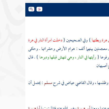
ي هرة ربطتها
} وفي الصحيحين {
دخلت امرأة النار في هرة
ن معجمتين بينهما ألف : هوام الأرض وحشراتها . وحكى
رفوعا {
رأيتها في النار ، وهي تنهش قبلها ودبرها
} . قال
خ
أصبهان
وظلمها ، وقال القاضي
عياض
في شرح
مسلم
: يحتمل أن
 عنها ومعنا
أبو هريرة
رضي الله عنه فقالت : يا
أبا هريرة