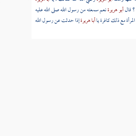
 ؟ قال
أبو هريرة
نعم سمعته من رسول الله صلى الله عليه
المرأة مع ذلك كافرة يا
أبا هريرة
إذا حدثت عن رسول الله
رفوعا {
الهرة ليست بنجس إنما هي من الطوافين عليكم
السابق
التالي