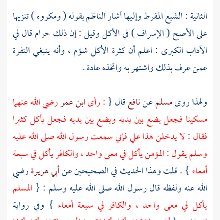
الثانية : الشبع المفرط وإليها أشار
الناظم
بقوله ( ومكروه ) تنزيها
على الأصح ( الإسراف ) في الأكل وقيل : إن ذلك حرام قال في
الآداب الكبرى : اعلم أن كثرة الأكل شؤم ، وأنه ينبغي النفرة
عمن عرف بذلك واشتهر به واتخذه عادة .
ولهذا روى
مسلم
عن
نافع
قال {
: رأى
ابن عمر
رضي الله عنهما
مسكينا فجعل يضع بين يديه ويضع بين يديه فجعل يأكل كثيرا
فقال : لا يدخلن هذا علي فإني سمعت رسول الله صلى الله عليه
وسلم يقول : المؤمن يأكل في معى واحد ، والكافر يأكل في سبعة
أمعاء
} . قلت وهذا الحديث في الصحيحين عن
أبي هريرة
رضي
الله عنه ولفظه قال رسول الله صلى الله عليه وسلم : {
المسلم
يأكل في معى واحد ، والكافر في سبعة أمعاء
} وفي رواية