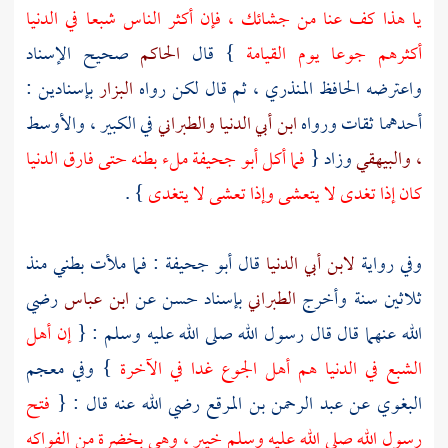
يا هذا كف عنا من جشائك ، فإن أكثر الناس شبعا في الدنيا
أكثرهم جوعا يوم القيامة
} قال
الحاكم
صحيح الإسناد
واعترضه
الحافظ المنذري
، ثم قال لكن رواه
البزار
بإسنادين :
أحدهما ثقات ورواه
ابن أبي الدنيا
والطبراني
في الكبير ، والأوسط
، والبيهقي
وزاد {
فما أكل
أبو جحيفة
ملء بطنه حتى فارق الدنيا
كان إذا تغدى لا يتعشى وإذا تعشى لا يتغدى
} .
وفي رواية
لابن أبي الدنيا
قال
أبو جحيفة
: فما ملأت بطني منذ
ثلاثين سنة وأخرج
الطبراني
بإسناد حسن عن
ابن عباس
رضي
الله عنهما قال قال رسول الله صلى الله عليه وسلم : {
إن أهل
الشبع في الدنيا هم أهل الجوع غدا في الآخرة
} وفي معجم
البغوي
عن
عبد الرحمن بن المرقع
رضي الله عنه قال : {
فتح
رسول الله صلى الله عليه وسلم
خيبر
، وهي بخضرة من الفواكه