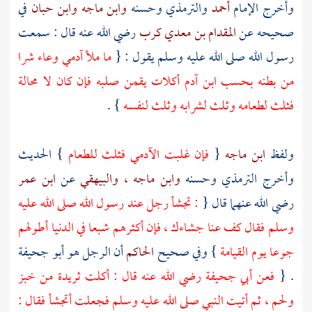
وأخرج الإمام
أحمد
والترمذي
وحسنه
وابن ماجه
وابن حبان
في
صحيحه عن
المقدام بن معدي كرب
رضي الله عنه قال : سمعت
رسول الله صلى الله عليه وسلم يقول : {
ما ملأ آدمي وعاء شرا
من بطنه بحسب ابن
آدم
أكلات يقمن صلبه فإن كان لا محالة
فثلث لطعامه وثلث لشرابه وثلث لنفسه
} .
ولفظ
ابن ماجه
{
فإن غلبت الآدمي فثلث للطعام
} الحديث
وأخرج
الترمذي
وحسنه
وابن ماجه
، والبيهقي
عن
ابن عمر
رضي الله عنهما قال {
: تجشأ رجل عند رسول الله صلى الله عليه
وسلم فقال كف عنا جشاءك ، فإن أكثرهم شبعا في الدنيا أطولهم
جوعا يوم القيامة
} وفي صحيح
الحاكم
أن الرجل هو
أبو جحيفة
. {
فعن
أبي جحيفة
رضي الله عنه قال : أكلت ثريدة من خبز
ولحم ، ثم أتيت النبي صلى الله عليه وسلم فجعلت أتجشأ فقال :