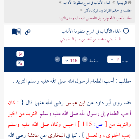
الرئيسية
غذاء الألباب في شرح منظومة الآداب
تراجم الأعلام
مطلب في حكم القران بين تمرتين فأكثر
مطلب أحب الطعام لرسول الله صلى الله عليه وسلم الثريد
غذاء الألباب في شرح منظومة الآداب
السفاريني - محمد بن أحمد بن سالم السفاريني
جزء
صفحة
2
115
مطلب : أحب الطعام لرسول الله صلى الله عليه وسلم الثريد .
فقد روى
أبو داود
عن
ابن عباس
رضي الله عنهما قال {
: كان
أحب الطعام إلى رسول الله صلى الله عليه وسلم
الثريد من الخبز
والثريد من
[
ص:
115 ]
الحيس وكان صلى الله عليه وسلم
يحب الحلوى ، والعسل
} . كما في
البخاري
عن
عائشة
رضي الله