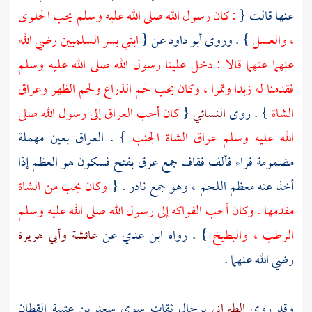
عنها قالت {
: كان رسول الله صلى الله عليه وسلم يحب الحلوى
، والعسل
} . وروى
أبو داود
عن {
ابني
بسر
السلميين رضي الله
عنهما عنهما قالا : دخل علينا رسول الله صلى الله عليه وسلم
فقدمنا له زبدا وتمرا ، وكان يحب لحم الذراع ولحم الظهر وعراق
الشاة
} . روى
النسائي
{
كان أحب العراق إلى رسول الله صلى
الله عليه وسلم عراق الشاة الجنب
} . العراق بعين مهملة
مضمومة فراء فألف فقاف جمع عرق بفتح فسكون هو العظم إذا
أخذ عنه معظم اللحم ، وهو جمع نادر . {
وكان يحب من الشاة
مقدمها . وكان أحب الفواكه إلى رسول الله صلى الله عليه وسلم
الرطب ، والبطيخ
} . رواه
ابن عدي
عن
عائشة
وأبي هريرة
رضي الله عنهما .
وقد روى
الطبراني
برجال ثقات سوى
سعد بن عتيبة القطان