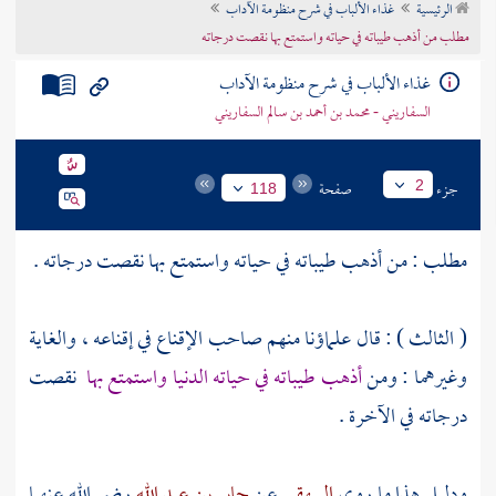
الرئيسية
غذاء الألباب في شرح منظومة الآداب
تراجم الأعلام
مطلب من أذهب طيباته في حياته واستمتع بها نقصت درجاته
غذاء الألباب في شرح منظومة الآداب
السفاريني - محمد بن أحمد بن سالم السفاريني
جزء
صفحة
2
118
مطلب : من أذهب طيباته في حياته واستمتع بها نقصت درجاته .
( الثالث ) : قال علماؤنا منهم صاحب الإقناع في إقناعه ، والغاية
وغيرهما : ومن
أذهب طيباته في حياته الدنيا واستمتع بها
نقصت
درجاته في الآخرة .
ودليل هذا ما روى
البيهقي
عن
جابر بن عبد الله
رضي الله عنهما