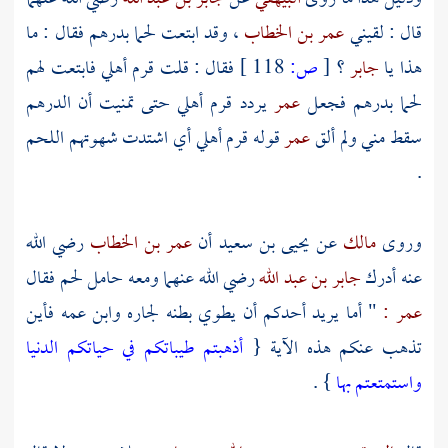
قال : لقيني
عمر بن الخطاب
، وقد ابتعت لحما بدرهم فقال : ما
هذا يا
جابر
؟
[
ص:
118 ]
فقال : قلت قرم أهلي فابتعت لهم
لحما بدرهم فجعل
عمر
يردد قرم أهلي حتى تمنيت أن الدرهم
سقط مني ولم ألق
عمر
قوله قرم أهلي أي اشتدت شهوتهم اللحم
.
وروى
مالك
عن
يحيى بن سعيد
أن
عمر بن الخطاب
رضي الله
عنه أدرك
جابر بن عبد الله
رضي الله عنهما ومعه حامل لحم فقال
عمر :
" أما يريد أحدكم أن يطوي بطنه لجاره وابن عمه فأين
تذهب عنكم هذه الآية {
أذهبتم طيباتكم في حياتكم الدنيا
واستمتعتم بها
} .