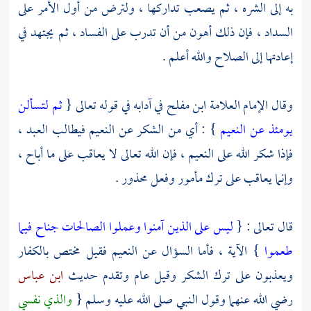
به إلى الشره ، ثم يصعب تداركها ، ولترض من أول الأمر على
السداد ، فإن ذلك أهون من أن تدرب على الفساد ، ثم يجتهد في
إعادتها إلى الصلاح والله أعلم .
وقال الإمام العلامة
ابن مفلح
في آدابه في قوله تعالى {
ثم لتسألن
يومئذ عن النعيم
} : أي من الشكر عن النعيم فيطالب العبد ،
فإذا شكر الله على النعيم ، فإن الله تعالى لا يعاقب على ما أباح ،
وإنما يعاقب على ترك مأمور وفعل محذور .
قال تعالى : {
ليس على الذين آمنوا وعملوا الصالحات جناح فيما
طعموا
} الآية ، فأما السؤال عن النعيم فقيل مختص بالكفار
ويعذبون على ترك الشكر وقيل عام وتقدم حديث
ابن عباس
رضي الله عنهما وقول النبي صلى الله عليه وسلم {
والذي نفسي