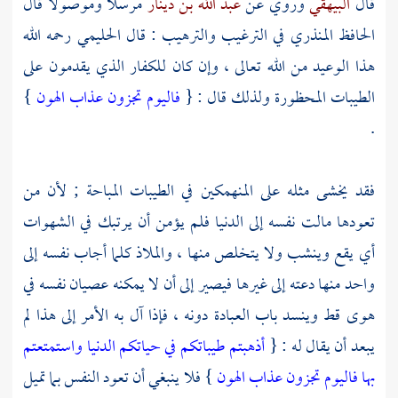
قال
البيهقي
وروي عن
عبد الله بن دينار
مرسلا وموصولا قال
الحافظ المنذري
في الترغيب والترهيب : قال
الحليمي
رحمه الله
هذا الوعيد من الله تعالى ، وإن كان للكفار الذي يقدمون على
الطيبات المحظورة ولذلك قال : {
فاليوم تجزون عذاب الهون
}
.
فقد يخشى مثله على المنهمكين في الطيبات المباحة ; لأن من
تعودها مالت نفسه إلى الدنيا فلم يؤمن أن يرتبك في الشهوات
أي يقع وينشب ولا يتخلص منها ، والملاذ كلما أجاب نفسه إلى
واحد منها دعته إلى غيرها فيصير إلى أن لا يمكنه عصيان نفسه في
هوى قط وينسد باب العبادة دونه ، فإذا آل به الأمر إلى هذا لم
يبعد أن يقال له : {
أذهبتم طيباتكم في حياتكم الدنيا واستمتعتم
بها فاليوم تجزون عذاب الهون
} فلا ينبغي أن تعود النفس بما تميل